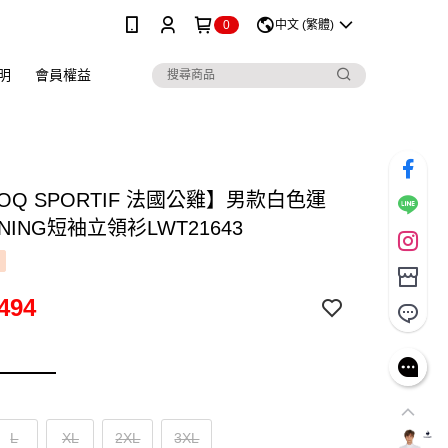
0
中文 (繁體)
明
會員權益
COQ SPORTIF 法國公雞】男款白色運
INING短袖立領衫LWT21643
494
L
XL
2XL
3XL