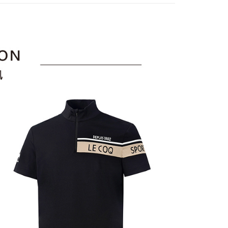
訊連結打開帳單後，可選擇「超商條碼／台灣大直營門市／銀行轉
頁面，進行簡訊認證並確認金額後，即可完成結帳。
選｜精選3折起
🐓公雞牌｜精選6折起
春季特惠6折
付／iPASS MONEY」等通路繳費。
家取貨
成立數日內，您將收到繳費通知簡訊。
85折
費通知簡訊後14天內，點擊此簡訊中的連結，可透過四大超商
項】
網路銀行／等多元方式進行付款，方視為交易完成。
sportif
📌精選6折專區 滿件再享85折
係由「台灣大哥大股份有限公司」（以下簡稱本公司）所提供，讓
：結帳手續完成當下不需立刻繳費，但若您需要取消訂單，請聯
貨付款
易時，得透過本服務購買商品或服務，並由商店將買賣／分期付
選｜精選3折起
👨父親節限定滿件享88折💝
上衣
的店家。未經商家同意取消之訂單仍視為有效，需透過AFTEE
金債權讓與本公司後，依約使用本公司帳單繳交帳款。
繳納相關費用。
意付款使用「大哥付你分期」之契約關係目的，商店將以您的個人
否成功請以「AFTEE先享後付 」之結帳頁面顯示為準，若有關於
含姓名、電話或地址）提供予台灣大哥大進項蒐集、處理及利
功／繳費後需取消欲退款等相關疑問，請聯繫「AFTEE先享後
爾富取貨
公司與您本人進行分期帳單所需資料之確認、核對及更正。
援中心」
https://netprotections.freshdesk.com/support/home
戶服務條款，請詳閱以下連結：
https://oppay.tw/userRule
項】
付款
恩沛科技股份有限公司提供之「AFTEE先享後付」服務完成之
依本服務之必要範圍內提供個人資料，並將交易相關給付款項請
讓予恩沛科技股份有限公司。
個人資料處理事宜，請瀏覽以下網址：
1取貨
ee.tw/terms/#terms3
年的使用者請事先徵得法定代理人或監護人之同意方可使用
E先享後付」，若未經同意申辦者引起之損失，本公司不負相關責
AFTEE先享後付」時，將依據個別帳號之用戶狀況，依本公司
核予不同之上限額度；若仍有額度不足之情形，本公司將視審查
用戶進行身份認證。
一人註冊多個帳號或使用他人資訊註冊。若發現惡意使用之情