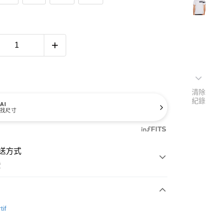
清除
紀錄
AI
找尺寸
送方式
費
次付款
tif