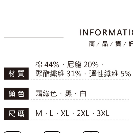
2.透過簡
付」結帳
📍本月精
帳／街口支
付款後全
２．訂單
專區滿件再
３．收到繳
免運費
【注意事
／ATM／
🚴‍♂️ le coq 
1.本服務
※ 請注意
萊爾富取
用戶於交
📍本月精
絡購買商品
款買賣價
先享後付
免運費
2.基於同
※ 交易是
資料（包
是否繳費成
付款後萊
用，由本
付客戶支
免運費
3.完整用
【注意事
7-11取貨
１．透過由
交易，需
免運費
求債權轉
２．關於
付款後7-1
https://aft
免運費
３．未成
「AFTE
宅配
任。
４．使用「
免運費
即時審查
結果請求
離島宅配
５．嚴禁
免運費