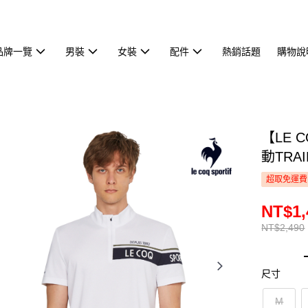
品牌一覽
男裝
女裝
配件
熱銷話題
購物說
【LE 
動TRA
超取免運費
NT$1,
NT$2,490
尺寸
M