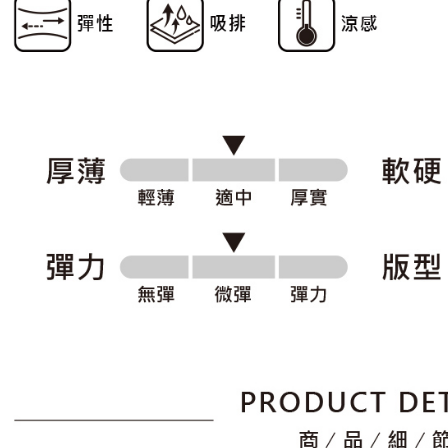
形，恩沛
動。