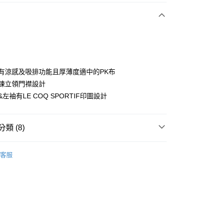
付款
使用有涼感及吸排功能且厚薄度適中的PK布
拉鍊立領門襟設計
胸&左袖有LE COQ SPORTIF印圖設計
分期
你分期使用說明】
享後付
類 (8)
由台灣大哥大提供，台灣大哥大用戶可立即使用無須另外申請。
式選擇「大哥付你分期」，訂單成立後會自動跳轉到大哥付的交易
證手機門號後，選擇欲分期的期數、繳款截止日，確認付款後即
sportif
男裝 | T-SHIRT/POLO 衫
FTEE先享後付」】
。
客服
先享後付是「在收到商品之後才付款」的支付方式。 讓您購物簡單
sportif
准額度、可分期數及費用金額請依後續交易確認頁面所載為準。
專業運動｜運動生活
心！
立30分鐘內，如未前往確認交易或遇審核未通過，訂單將自動取
：不需註冊會員、不需綁卡、不需儲值。
sportif
📍春夏單品專區
「轉專審核」未通過狀況，表示未達大哥付你分期系統評分，恕
：只要手機號碼，簡訊認證，即可結帳。
評估內容。
：先確認商品／服務後，再付款。
上衣
短袖POLO / 立領衫
式說明】
付款
項不併入電信帳單，「大哥付你分期」於每月結算日後寄送繳費提
EE先享後付」結帳流程】
sportif
◾ 全部商品
方式選擇「AFTEE先享後付」後，將跳轉至「AFTEE先享後