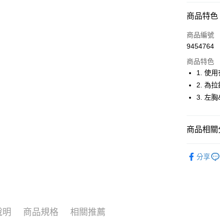
超商取貨
商品特色
LINE Pay
商品編號
Apple Pay
9454764
商品特色
街口支付
1. 
悠遊付
2. 為
3. 左
大哥付你
相關說明
【大哥付
AFTEE先
商品相關分
1.本服務
2.付款方
相關說明
流程，驗
🚴‍♂️ le coq 
【關於「A
ATM付款
完成交易
分享
AFTEE
🚴‍♂️ le coq 
3.實際核
便利好安
4.訂單成
１．簡單
🚴‍♂️ le coq 
消。如遇
２．便利
運送方式
無法說明
３．安心
▶男裝
【繳款方
全家取貨
1.分期款
【「AFT
說明
商品規格
相關推薦
🚴‍♂️ le coq 
醒簡訊。
免運費
１．於結帳