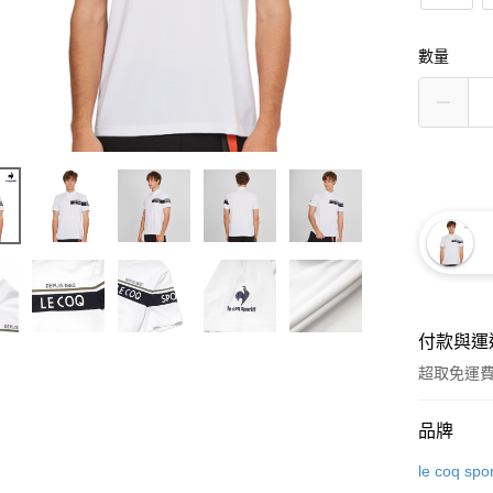
數量
付款與運
超取免運
付款方式
品牌
信用卡一
le coq spor