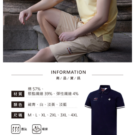
とに計算されます。AFTEEで注文すると、商品を受け取るまで支払い期限
送料無料
【注意事項】
を延長できますが、商品を期限内に受け取れない場合があります（例：予
1. 本サービスは「台湾大哥大株式会社」（以下「当社」といいます）によ
約商品や商品到着日が比較的遅い商品）。そのため、商品到着の有無に関
7-11取貨付款
って提供され、ユーザーが取引時に本サービスを通じて商品やサービスを
わらず、AFTEEで指定された期限内にお支払いください。
購入できるようにし、店舗が売買／分割払い売買の債権を当社に譲渡した
送料無料
後、契約に基づいて当社の請求書で帳款を支払うことになります。
二、支払い限度額
2. 「OP Pay Later」を利用する契約関係の目的から、店舗はあなたの個人
付款後7-11取貨
1.初回 AFTEEを ご利用の際に、認証結果及び当社の審査の結果に基づ
情報（名前、電話または住所を含む）を台湾大哥大に提供し、収集、処理
き、限度額が設定されます。
送料無料
および利用するために、当社があなた本人と分割請求書に必要な情報の確
2.決済金額は最低NT$20です。
認、照合および修正を行います。
3.現在、台湾の会員のみご利用いただけます。
宅配
3. 完全なユーザーサービス規約については、以下のリンクを参照してくだ
さい：
https://oppay.tw/userRule
三、利用規約「AFTEE代金後払い」（以下当サービスという）はネットプ
送料無料
ロテクションズ（以下 AFTEE という）が提供し、AFTEEが代金を徴収し
ます。当サービスご利用の際に提供しなければならない個人情報（注文者
離島宅配
の氏名、電話番号、受取人の氏名、電話番号、受取人住所を含むがこれに
送料無料
限らない）は、AFTEEに渡され当サービスで必要な範囲内で利用されま
す。AFTEEの個人情報の収集、処理、利用について、詳細はAFTEE公式ホ
ームページの『個人情報の収集、処理及び利用に関する声明』をご参照く
ださい（
https://aftee.tw/privacypolicy/
）。
AFTEEの初回ご利用の際に、審査を通過すれば、最高額がNT$10,000にな
ります。支払い期限を過ぎた場合、その金額に基づいて年利20%の遅延滞
納金が加算されます。未成年の利用者は、事前に法定代理人または後見人
の同意を得ればAFTEEをご利用いただけます。