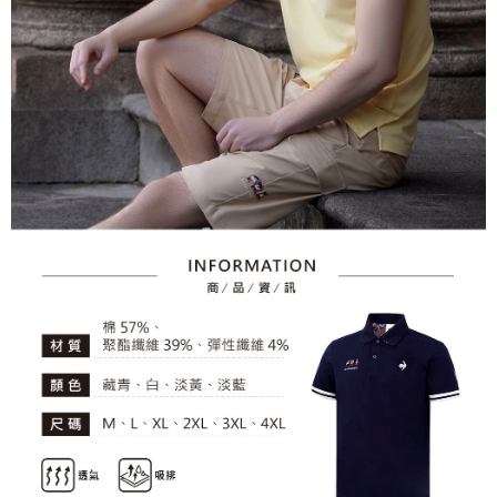
資料（包含姓名、電話或地址）提供予台灣大哥大進項蒐集、處理及利用，
是否繳費成功／繳費後需取消欲退款等相關疑問，請聯繫「AFTEE先享後付
免運費
由本公司與您本人進行分期帳單所需資料之確認、核對及更正。
客戶支援中心」
https://netprotections.freshdesk.com/support/home
3.完整用戶服務條款，請詳閱以下連結：
https://oppay.tw/userRule
7-11取貨付款
【注意事項】
１．透過由恩沛科技股份有限公司提供之「AFTEE先享後付」服務完成之交
免運費
易，需依本服務之必要範圍內提供個人資料，並將交易相關給付款項請求債
權轉讓予恩沛科技股份有限公司。
付款後7-11取貨
２．關於個人資料處理事宜，請瀏覽以下網址：
免運費
https://aftee.tw/terms/#terms3
３．未成年的使用者請事先徵得法定代理人或監護人之同意方可使用
宅配
「AFTEE先享後付」，若未經同意申辦者引起之損失，本公司不負相關責
任。
免運費
４．使用「AFTEE先享後付」時，將依據個別帳號之用戶狀況，依本公司即
時審查核予不同之上限額度；若仍有額度不足之情形，本公司將視審查結果
離島宅配
請求用戶進行身份認證。
免運費
５．嚴禁一人註冊多個帳號或使用他人資訊註冊。若發現惡意使用之情形，
恩沛科技股份有限公司將有權停止該用戶之使用額度並採取法律行動。