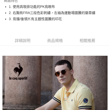
商品特色
悠遊付
1. 使用具吸排功能的PK鳥眼布
大哥付你分期
2. 右胸有FRA三段色彩刺繡，左袖為運動場圖騰的徽章繡
相關說明
3. 背擋/後領片有主題性圖騰的印花
【大哥付你分期使用說明】
AFTEE先享後付
1.本服務由台灣大哥大提供，台灣大哥大用戶可立即使用無須另外申請。
2.付款方式選擇「大哥付你分期」，訂單成立後會自動跳轉到大哥付的交易
相關說明
流程，驗證手機門號後，選擇欲分期的期數、繳款截止日，確認付款後即完
【關於「AFTEE先享後付」】
詳細說明
商品規格
相關推薦
成交易。
ATM付款
AFTEE先享後付是「在收到商品之後才付款」的支付方式。 讓您購物簡單
3.實際核准額度、可分期數及費用金額請依後續交易確認頁面所載為準。
便利好安心！
4.訂單成立30分鐘內，如未前往確認交易或遇審核未通過，訂單將自動取
１．簡單：不需註冊會員、不需綁卡、不需儲值。
運送方式
消。如遇「轉專審核」未通過狀況，表示未達大哥付你分期系統評分，恕無
２．便利：只要手機號碼，簡訊認證，即可結帳。
法說明評估內容。
３．安心：先確認商品／服務後，再付款。
全家取貨付款
【繳款方式說明】
1.分期款項不併入電信帳單，「大哥付你分期」於每月結算日後寄送繳費提
免運費
【「AFTEE先享後付」結帳流程】
醒簡訊。
１．於結帳方式選擇「AFTEE先享後付」後，將跳轉至「AFTEE先享後付」
2.透過簡訊連結打開帳單後，可選擇「超商條碼／台灣大直營門市／銀行轉
付款後全家取貨
結帳頁面，進行簡訊認證並確認金額後，即可完成結帳。
帳／街口支付／iPASS MONEY」等通路繳費。
２．訂單成立數日內，您將收到繳費通知簡訊。
免運費
３．收到繳費通知簡訊後14天內，點擊此簡訊中的連結，可透過四大超商／
【注意事項】
ATM／網路銀行／等多元方式進行付款，方視為交易完成。
萊爾富取貨付款
1.本服務係由「台灣大哥大股份有限公司」（以下簡稱本公司）所提供，讓
※ 請注意：結帳手續完成當下不需立刻繳費，但若您需要取消訂單，請聯絡
用戶於交易時，得透過本服務購買商品或服務，並由商店將買賣／分期付款
免運費
購買商品的店家。未經商家同意取消之訂單仍視為有效，需透過AFTEE先享
買賣價金債權讓與本公司後，依約使用本公司帳單繳交帳款。
後付繳納相關費用。
2.基於同意付款使用「大哥付你分期」之契約關係目的，商店將以您的個人
付款後萊爾富取貨
※ 交易是否成功請以「AFTEE先享後付 」之結帳頁面顯示為準，若有關於