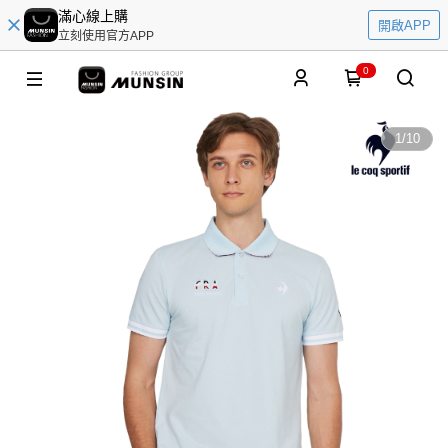
滿心線上購
開啟APP
立刻使用官方APP
0
1
/
10