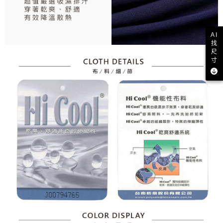
AI
找
尺
寸