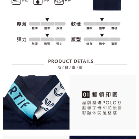
資料（包含姓名、電話或地址）提供予台灣大哥大進項蒐集、處理及利用，
是否繳費成功／繳費後需取消欲退款等相關疑問，請聯繫「AFTEE先享後付
免運費
由本公司與您本人進行分期帳單所需資料之確認、核對及更正。
客戶支援中心」
https://netprotections.freshdesk.com/support/home
3.完整用戶服務條款，請詳閱以下連結：
https://oppay.tw/userRule
7-11取貨付款
【注意事項】
１．透過由恩沛科技股份有限公司提供之「AFTEE先享後付」服務完成之交
免運費
易，需依本服務之必要範圍內提供個人資料，並將交易相關給付款項請求債
權轉讓予恩沛科技股份有限公司。
付款後7-11取貨
２．關於個人資料處理事宜，請瀏覽以下網址：
免運費
https://aftee.tw/terms/#terms3
３．未成年的使用者請事先徵得法定代理人或監護人之同意方可使用
宅配
「AFTEE先享後付」，若未經同意申辦者引起之損失，本公司不負相關責
任。
免運費
４．使用「AFTEE先享後付」時，將依據個別帳號之用戶狀況，依本公司即
時審查核予不同之上限額度；若仍有額度不足之情形，本公司將視審查結果
離島宅配
請求用戶進行身份認證。
免運費
５．嚴禁一人註冊多個帳號或使用他人資訊註冊。若發現惡意使用之情形，
恩沛科技股份有限公司將有權停止該用戶之使用額度並採取法律行動。