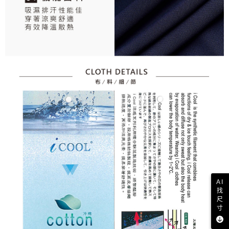
AI
找
尺
寸