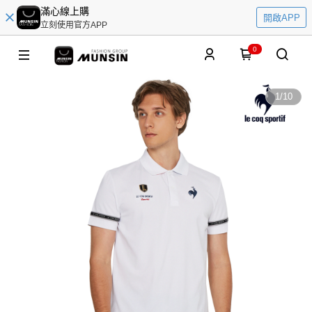
滿心線上購
開啟APP
立刻使用官方APP
0
1
/
10