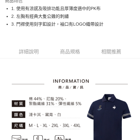
商品特色
悠遊付
1. 使用有涼感及吸排功能且厚薄度適中的PK布
大哥付你分期
2. 左胸有經典大隻公雞的刺繡
相關說明
3. 門襟使用刻字釦設計，袖口有LOGO織帶設計
【大哥付你分期使用說明】
AFTEE先享後付
1.本服務由台灣大哥大提供，台灣大哥大用戶可立即使用無須另外申請。
2.付款方式選擇「大哥付你分期」，訂單成立後會自動跳轉到大哥付的交易
相關說明
流程，驗證手機門號後，選擇欲分期的期數、繳款截止日，確認付款後即完
【關於「AFTEE先享後付」】
詳細說明
商品規格
相關推薦
成交易。
ATM付款
AFTEE先享後付是「在收到商品之後才付款」的支付方式。 讓您購物簡單
3.實際核准額度、可分期數及費用金額請依後續交易確認頁面所載為準。
便利好安心！
4.訂單成立30分鐘內，如未前往確認交易或遇審核未通過，訂單將自動取
１．簡單：不需註冊會員、不需綁卡、不需儲值。
運送方式
消。如遇「轉專審核」未通過狀況，表示未達大哥付你分期系統評分，恕無
２．便利：只要手機號碼，簡訊認證，即可結帳。
法說明評估內容。
３．安心：先確認商品／服務後，再付款。
全家取貨付款
【繳款方式說明】
1.分期款項不併入電信帳單，「大哥付你分期」於每月結算日後寄送繳費提
免運費
【「AFTEE先享後付」結帳流程】
醒簡訊。
１．於結帳方式選擇「AFTEE先享後付」後，將跳轉至「AFTEE先享後付」
2.透過簡訊連結打開帳單後，可選擇「超商條碼／台灣大直營門市／銀行轉
付款後全家取貨
結帳頁面，進行簡訊認證並確認金額後，即可完成結帳。
帳／街口支付／iPASS MONEY」等通路繳費。
２．訂單成立數日內，您將收到繳費通知簡訊。
免運費
３．收到繳費通知簡訊後14天內，點擊此簡訊中的連結，可透過四大超商／
【注意事項】
ATM／網路銀行／等多元方式進行付款，方視為交易完成。
萊爾富取貨付款
1.本服務係由「台灣大哥大股份有限公司」（以下簡稱本公司）所提供，讓
※ 請注意：結帳手續完成當下不需立刻繳費，但若您需要取消訂單，請聯絡
用戶於交易時，得透過本服務購買商品或服務，並由商店將買賣／分期付款
免運費
購買商品的店家。未經商家同意取消之訂單仍視為有效，需透過AFTEE先享
買賣價金債權讓與本公司後，依約使用本公司帳單繳交帳款。
後付繳納相關費用。
2.基於同意付款使用「大哥付你分期」之契約關係目的，商店將以您的個人
付款後萊爾富取貨
※ 交易是否成功請以「AFTEE先享後付 」之結帳頁面顯示為準，若有關於