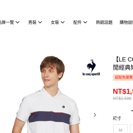
品牌一覽
男裝
女裝
配件
熱銷話題
購物說
【LE 
閒經典短
超取免運費
NT$1,
NT$2,590
尺寸
M