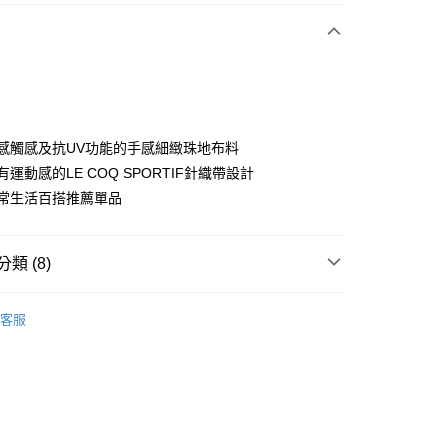
付款
具涼感觸感及抗UV功能的手感細緻珠地布料
袖有運動感的LE COQ SPORTIF針織帶設計
為日常生活百搭推薦單品
分期
你分期使用說明】
享後付
類 (8)
由台灣大哥大提供，台灣大哥大用戶可立即使用無須另外申請。
式選擇「大哥付你分期」，訂單成立後會自動跳轉到大哥付的交易
證手機門號後，選擇欲分期的期數、繳款截止日，確認付款後即
sportif
男裝 | T-SHIRT/POLO 衫
FTEE先享後付」】
。
客服
先享後付是「在收到商品之後才付款」的支付方式。 讓您購物簡單
sportif
准額度、可分期數及費用金額請依後續交易確認頁面所載為準。
商務穿搭｜法式經典
心！
立30分鐘內，如未前往確認交易或遇審核未通過，訂單將自動取
：不需註冊會員、不需綁卡、不需儲值。
sportif
📍春夏單品專區
「轉專審核」未通過狀況，表示未達大哥付你分期系統評分，恕
：只要手機號碼，簡訊認證，即可結帳。
評估內容。
：先確認商品／服務後，再付款。
上衣
短袖POLO / 立領衫
式說明】
付款
項不併入電信帳單，「大哥付你分期」於每月結算日後寄送繳費提
EE先享後付」結帳流程】
sportif
◾ 全部商品
方式選擇「AFTEE先享後付」後，將跳轉至「AFTEE先享後