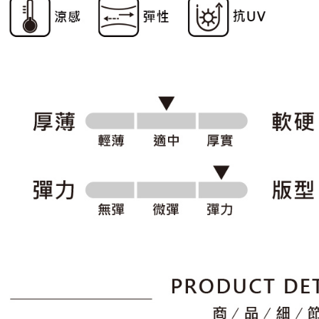
形，恩沛
動。