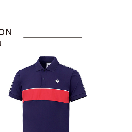
訊連結打開帳單後，可選擇「超商條碼／台灣大直營門市／銀行轉
頁面，進行簡訊認證並確認金額後，即可完成結帳。
選｜精選3折起
🐓公雞牌｜精選6折起
春季特惠6折
付／iPASS MONEY」等通路繳費。
家取貨
成立數日內，您將收到繳費通知簡訊。
85折
費通知簡訊後14天內，點擊此簡訊中的連結，可透過四大超商
項】
網路銀行／等多元方式進行付款，方視為交易完成。
sportif
📌精選6折專區 滿件再享85折
係由「台灣大哥大股份有限公司」（以下簡稱本公司）所提供，讓
：結帳手續完成當下不需立刻繳費，但若您需要取消訂單，請聯
貨付款
易時，得透過本服務購買商品或服務，並由商店將買賣／分期付
選｜精選3折起
👨父親節限定滿件享88折💝
上衣
的店家。未經商家同意取消之訂單仍視為有效，需透過AFTEE
金債權讓與本公司後，依約使用本公司帳單繳交帳款。
繳納相關費用。
意付款使用「大哥付你分期」之契約關係目的，商店將以您的個人
否成功請以「AFTEE先享後付 」之結帳頁面顯示為準，若有關於
含姓名、電話或地址）提供予台灣大哥大進項蒐集、處理及利
功／繳費後需取消欲退款等相關疑問，請聯繫「AFTEE先享後
爾富取貨
公司與您本人進行分期帳單所需資料之確認、核對及更正。
援中心」
https://netprotections.freshdesk.com/support/home
戶服務條款，請詳閱以下連結：
https://oppay.tw/userRule
項】
付款
恩沛科技股份有限公司提供之「AFTEE先享後付」服務完成之
依本服務之必要範圍內提供個人資料，並將交易相關給付款項請
讓予恩沛科技股份有限公司。
個人資料處理事宜，請瀏覽以下網址：
1取貨
ee.tw/terms/#terms3
年的使用者請事先徵得法定代理人或監護人之同意方可使用
E先享後付」，若未經同意申辦者引起之損失，本公司不負相關責
AFTEE先享後付」時，將依據個別帳號之用戶狀況，依本公司
核予不同之上限額度；若仍有額度不足之情形，本公司將視審查
用戶進行身份認證。
一人註冊多個帳號或使用他人資訊註冊。若發現惡意使用之情