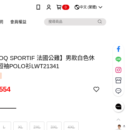
0
中文 (繁體)
明
會員權益
COQ SPORTIF 法國公雞】男款白色休
袖POLO衫LWT21341
554
L
XL
2XL
3XL
4XL