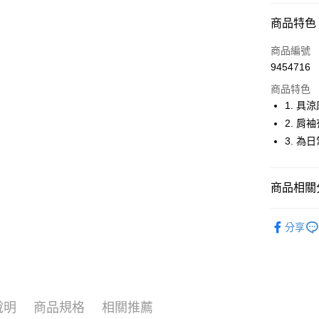
超商取貨
商品特色
LINE Pay
商品編號
Apple Pay
9454716
商品特色
街口支付
1. 
悠遊付
2. 肩
3. 
大哥付你
相關說明
【大哥付
AFTEE先
商品相關分
1.本服務
2.付款方
相關說明
流程，驗
🚴‍♂️ le coq 
【關於「A
ATM付款
完成交易
分享
AFTEE
🚴‍♂️ le coq 
3.實際核
便利好安
4.訂單成
１．簡單
🚴‍♂️ le coq 
消。如遇
２．便利
運送方式
無法說明
３．安心
▶男裝
【繳款方
全家取貨
1.分期款
【「AFT
說明
商品規格
相關推薦
🚴‍♂️ le coq 
醒簡訊。
免運費
１．於結帳