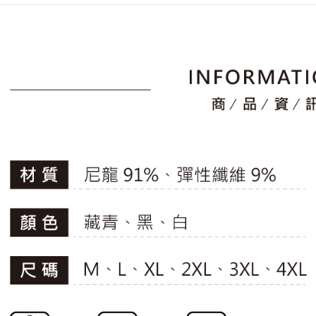
2.透過簡
付」結帳
📍本月精
帳／街口支
付款後全
２．訂單
專區滿件再
３．收到繳
免運費
【注意事
／ATM／
🚴‍♂️ le coq 
1.本服務
※ 請注意
萊爾富取
用戶於交
📍本月精
絡購買商品
款買賣價
先享後付
免運費
2.基於同
※ 交易是
資料（包
是否繳費成
付款後萊
用，由本
付客戶支
免運費
3.完整用
【注意事
7-11取貨
１．透過由
交易，需
免運費
求債權轉
２．關於
付款後7-1
https://aft
免運費
３．未成
「AFTE
宅配
任。
４．使用「
免運費
即時審查
結果請求
離島宅配
５．嚴禁
免運費