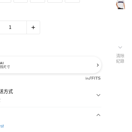
清除
紀錄
AI
找尺寸
送方式
費
次付款
tif