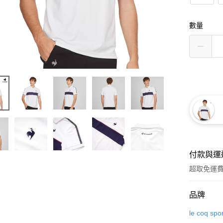
數量
付款與運
超取免運
付款方式
品牌
信用卡一
le coq spor