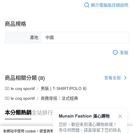
顯示電腦版詳細說明
商品規格
產地
中國
客服
商品相關分類 (8)
查看全部
🚴‍♂️ le coq sportif
男裝 | T-SHIRT/POLO 衫
🚴‍♂️ le coq sportif
商務穿搭｜法式經典
本分類熱銷
全站排行
Munsin Fashion 滿心購物
您好，歡迎來到滿心購物商城！
有任何問題，請直接留下您的姓名
本網站中使用 cookie，欲查詢有關本網站使用 cookie 方式之詳情，及若您不希