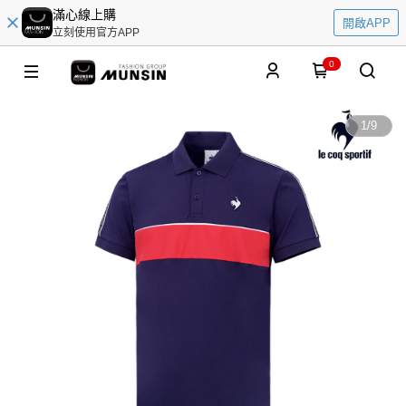
滿心線上購
開啟APP
立刻使用官方APP
0
1
/
9