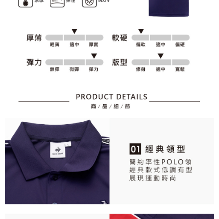
資料（包含姓名、電話或地址）提供予台灣大哥大進項蒐集、處理及利用，
是否繳費成功／繳費後需取消欲退款等相關疑問，請聯繫「AFTEE先享後付
免運費
由本公司與您本人進行分期帳單所需資料之確認、核對及更正。
客戶支援中心」
https://netprotections.freshdesk.com/support/home
3.完整用戶服務條款，請詳閱以下連結：
https://oppay.tw/userRule
7-11取貨付款
【注意事項】
１．透過由恩沛科技股份有限公司提供之「AFTEE先享後付」服務完成之交
免運費
易，需依本服務之必要範圍內提供個人資料，並將交易相關給付款項請求債
權轉讓予恩沛科技股份有限公司。
付款後7-11取貨
２．關於個人資料處理事宜，請瀏覽以下網址：
免運費
https://aftee.tw/terms/#terms3
３．未成年的使用者請事先徵得法定代理人或監護人之同意方可使用
宅配
「AFTEE先享後付」，若未經同意申辦者引起之損失，本公司不負相關責
任。
免運費
４．使用「AFTEE先享後付」時，將依據個別帳號之用戶狀況，依本公司即
時審查核予不同之上限額度；若仍有額度不足之情形，本公司將視審查結果
離島宅配
請求用戶進行身份認證。
免運費
５．嚴禁一人註冊多個帳號或使用他人資訊註冊。若發現惡意使用之情形，
恩沛科技股份有限公司將有權停止該用戶之使用額度並採取法律行動。