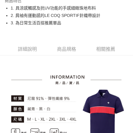
商品特色
悠遊付
1. 具涼感觸感及抗UV功能的手感細緻珠地布料
大哥付你分期
2. 肩袖有運動感的LE COQ SPORTIF針織帶設計
相關說明
3. 為日常生活百搭推薦單品
【大哥付你分期使用說明】
AFTEE先享後付
1.本服務由台灣大哥大提供，台灣大哥大用戶可立即使用無須另外申請。
2.付款方式選擇「大哥付你分期」，訂單成立後會自動跳轉到大哥付的交易
相關說明
流程，驗證手機門號後，選擇欲分期的期數、繳款截止日，確認付款後即完
【關於「AFTEE先享後付」】
詳細說明
商品規格
相關推薦
成交易。
ATM付款
AFTEE先享後付是「在收到商品之後才付款」的支付方式。 讓您購物簡單
3.實際核准額度、可分期數及費用金額請依後續交易確認頁面所載為準。
便利好安心！
4.訂單成立30分鐘內，如未前往確認交易或遇審核未通過，訂單將自動取
１．簡單：不需註冊會員、不需綁卡、不需儲值。
運送方式
消。如遇「轉專審核」未通過狀況，表示未達大哥付你分期系統評分，恕無
２．便利：只要手機號碼，簡訊認證，即可結帳。
法說明評估內容。
３．安心：先確認商品／服務後，再付款。
全家取貨付款
【繳款方式說明】
1.分期款項不併入電信帳單，「大哥付你分期」於每月結算日後寄送繳費提
免運費
【「AFTEE先享後付」結帳流程】
醒簡訊。
１．於結帳方式選擇「AFTEE先享後付」後，將跳轉至「AFTEE先享後付」
2.透過簡訊連結打開帳單後，可選擇「超商條碼／台灣大直營門市／銀行轉
付款後全家取貨
結帳頁面，進行簡訊認證並確認金額後，即可完成結帳。
帳／街口支付／iPASS MONEY」等通路繳費。
２．訂單成立數日內，您將收到繳費通知簡訊。
免運費
３．收到繳費通知簡訊後14天內，點擊此簡訊中的連結，可透過四大超商／
【注意事項】
ATM／網路銀行／等多元方式進行付款，方視為交易完成。
萊爾富取貨付款
1.本服務係由「台灣大哥大股份有限公司」（以下簡稱本公司）所提供，讓
※ 請注意：結帳手續完成當下不需立刻繳費，但若您需要取消訂單，請聯絡
用戶於交易時，得透過本服務購買商品或服務，並由商店將買賣／分期付款
免運費
購買商品的店家。未經商家同意取消之訂單仍視為有效，需透過AFTEE先享
買賣價金債權讓與本公司後，依約使用本公司帳單繳交帳款。
後付繳納相關費用。
2.基於同意付款使用「大哥付你分期」之契約關係目的，商店將以您的個人
付款後萊爾富取貨
※ 交易是否成功請以「AFTEE先享後付 」之結帳頁面顯示為準，若有關於