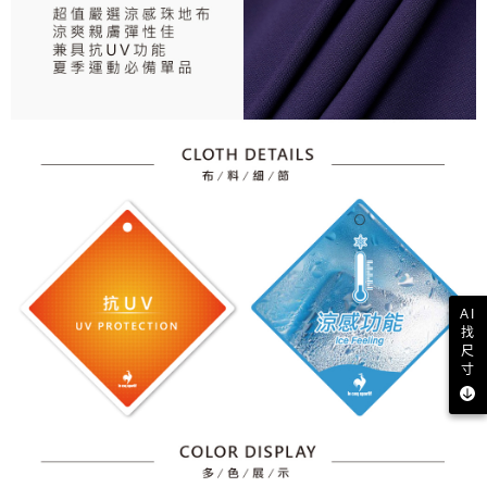
AI
找
尺
寸