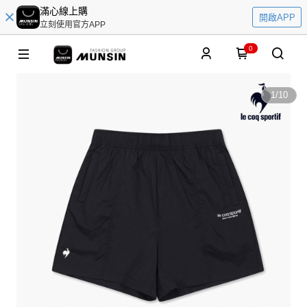
滿心線上購
開啟APP
立刻使用官方APP
0
1
/
10