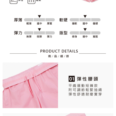
資料（包含姓名、電話或地址）提供予台灣大哥大進項蒐集、處理及利用，
是否繳費成功／繳費後需取消欲退款等相關疑問，請聯繫「AFTEE先享後付
免運費
由本公司與您本人進行分期帳單所需資料之確認、核對及更正。
客戶支援中心」
https://netprotections.freshdesk.com/support/home
3.完整用戶服務條款，請詳閱以下連結：
https://oppay.tw/userRule
7-11取貨付款
【注意事項】
１．透過由恩沛科技股份有限公司提供之「AFTEE先享後付」服務完成之交
免運費
易，需依本服務之必要範圍內提供個人資料，並將交易相關給付款項請求債
權轉讓予恩沛科技股份有限公司。
付款後7-11取貨
２．關於個人資料處理事宜，請瀏覽以下網址：
免運費
https://aftee.tw/terms/#terms3
３．未成年的使用者請事先徵得法定代理人或監護人之同意方可使用
宅配
「AFTEE先享後付」，若未經同意申辦者引起之損失，本公司不負相關責
任。
免運費
４．使用「AFTEE先享後付」時，將依據個別帳號之用戶狀況，依本公司即
時審查核予不同之上限額度；若仍有額度不足之情形，本公司將視審查結果
離島宅配
請求用戶進行身份認證。
免運費
５．嚴禁一人註冊多個帳號或使用他人資訊註冊。若發現惡意使用之情形，
恩沛科技股份有限公司將有權停止該用戶之使用額度並採取法律行動。