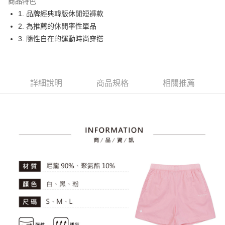
商品特色
悠遊付
1. 品牌經典韓版休閒短褲款
大哥付你分期
2. 為推薦的休閒率性單品
相關說明
3. 隨性自在的運動時尚穿搭
【大哥付你分期使用說明】
AFTEE先享後付
1.本服務由台灣大哥大提供，台灣大哥大用戶可立即使用無須另外申請。
2.付款方式選擇「大哥付你分期」，訂單成立後會自動跳轉到大哥付的交易
相關說明
流程，驗證手機門號後，選擇欲分期的期數、繳款截止日，確認付款後即完
【關於「AFTEE先享後付」】
詳細說明
商品規格
相關推薦
成交易。
ATM付款
AFTEE先享後付是「在收到商品之後才付款」的支付方式。 讓您購物簡單
3.實際核准額度、可分期數及費用金額請依後續交易確認頁面所載為準。
便利好安心！
4.訂單成立30分鐘內，如未前往確認交易或遇審核未通過，訂單將自動取
１．簡單：不需註冊會員、不需綁卡、不需儲值。
運送方式
消。如遇「轉專審核」未通過狀況，表示未達大哥付你分期系統評分，恕無
２．便利：只要手機號碼，簡訊認證，即可結帳。
法說明評估內容。
３．安心：先確認商品／服務後，再付款。
全家取貨付款
【繳款方式說明】
1.分期款項不併入電信帳單，「大哥付你分期」於每月結算日後寄送繳費提
免運費
【「AFTEE先享後付」結帳流程】
醒簡訊。
１．於結帳方式選擇「AFTEE先享後付」後，將跳轉至「AFTEE先享後付」
2.透過簡訊連結打開帳單後，可選擇「超商條碼／台灣大直營門市／銀行轉
付款後全家取貨
結帳頁面，進行簡訊認證並確認金額後，即可完成結帳。
帳／街口支付／iPASS MONEY」等通路繳費。
２．訂單成立數日內，您將收到繳費通知簡訊。
免運費
３．收到繳費通知簡訊後14天內，點擊此簡訊中的連結，可透過四大超商／
【注意事項】
ATM／網路銀行／等多元方式進行付款，方視為交易完成。
萊爾富取貨付款
1.本服務係由「台灣大哥大股份有限公司」（以下簡稱本公司）所提供，讓
※ 請注意：結帳手續完成當下不需立刻繳費，但若您需要取消訂單，請聯絡
用戶於交易時，得透過本服務購買商品或服務，並由商店將買賣／分期付款
免運費
購買商品的店家。未經商家同意取消之訂單仍視為有效，需透過AFTEE先享
買賣價金債權讓與本公司後，依約使用本公司帳單繳交帳款。
後付繳納相關費用。
2.基於同意付款使用「大哥付你分期」之契約關係目的，商店將以您的個人
付款後萊爾富取貨
※ 交易是否成功請以「AFTEE先享後付 」之結帳頁面顯示為準，若有關於