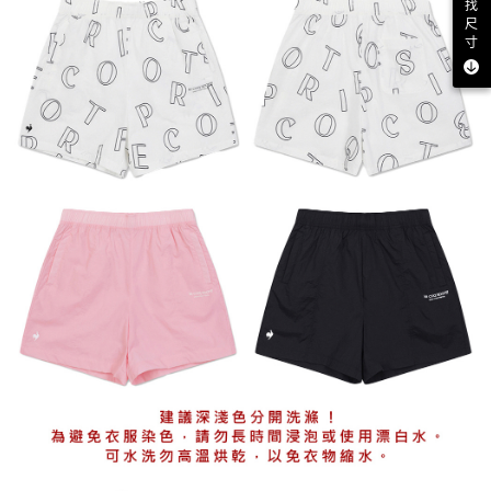
找
尺
寸