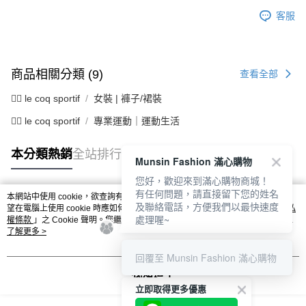
客服
商品相關分類 (9)
查看全部
🚴‍♂️ le coq sportif
女裝 | 褲子/裙裝
🚴‍♂️ le coq sportif
專業運動｜運動生活
本分類熱銷
全站排行
Munsin Fashion 滿心購物
您好，歡迎來到滿心購物商城！
有任何問題，請直接留下您的姓名
本網站中使用 cookie，欲查詢有關本網站使用 cookie 方式之詳情，及若您不希
及聯絡電話，方便我們以最快速度
熱門標籤
望在電腦上使用 cookie 時應如何變更電腦的 cookie 設定，請參閱本網站「
隱私
處理喔~
權條款
」之 Cookie 聲明。您繼續使用本網站即表示您同意本公司得按本網站使
用條款之 Cookie 聲明使用 cookie。
了解更多 >
回覆至 Munsin Fashion 滿心購物
我知道了
立即取得更多優惠