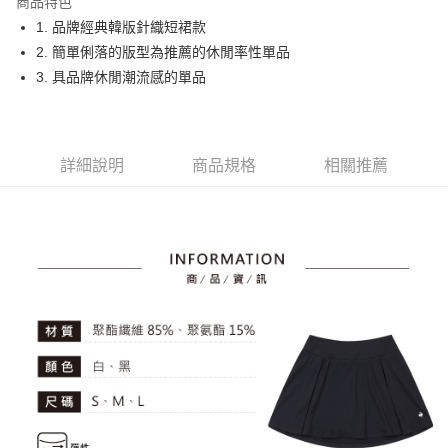
商品特色
悠遊付
1. 品牌經典韓版針織短裙款
大哥付你分期
2. 簡單俐落的版型為推薦的休閒率性單品
相關說明
3. 具品牌休閒潮流感的單品
【大哥付你分期使用說明】
AFTEE先享後付
1.本服務由台灣大哥大提供，台灣大哥大用戶可立即使用無須另外申請。
2.付款方式選擇「大哥付你分期」，訂單成立後會自動跳轉到大哥付的交易
相關說明
流程，驗證手機門號後，選擇欲分期的期數、繳款截止日，確認付款後即完
【關於「AFTEE先享後付」】
詳細說明
商品規格
相關推薦
成交易。
ATM付款
AFTEE先享後付是「在收到商品之後才付款」的支付方式。 讓您購物簡單
3.實際核准額度、可分期數及費用金額請依後續交易確認頁面所載為準。
便利好安心！
4.訂單成立30分鐘內，如未前往確認交易或遇審核未通過，訂單將自動取
１．簡單：不需註冊會員、不需綁卡、不需儲值。
運送方式
消。如遇「轉專審核」未通過狀況，表示未達大哥付你分期系統評分，恕無
２．便利：只要手機號碼，簡訊認證，即可結帳。
法說明評估內容。
３．安心：先確認商品／服務後，再付款。
全家取貨付款
【繳款方式說明】
1.分期款項不併入電信帳單，「大哥付你分期」於每月結算日後寄送繳費提
免運費
【「AFTEE先享後付」結帳流程】
醒簡訊。
１．於結帳方式選擇「AFTEE先享後付」後，將跳轉至「AFTEE先享後付」
2.透過簡訊連結打開帳單後，可選擇「超商條碼／台灣大直營門市／銀行轉
付款後全家取貨
結帳頁面，進行簡訊認證並確認金額後，即可完成結帳。
帳／街口支付／iPASS MONEY」等通路繳費。
２．訂單成立數日內，您將收到繳費通知簡訊。
免運費
３．收到繳費通知簡訊後14天內，點擊此簡訊中的連結，可透過四大超商／
【注意事項】
ATM／網路銀行／等多元方式進行付款，方視為交易完成。
萊爾富取貨付款
1.本服務係由「台灣大哥大股份有限公司」（以下簡稱本公司）所提供，讓
※ 請注意：結帳手續完成當下不需立刻繳費，但若您需要取消訂單，請聯絡
用戶於交易時，得透過本服務購買商品或服務，並由商店將買賣／分期付款
免運費
購買商品的店家。未經商家同意取消之訂單仍視為有效，需透過AFTEE先享
買賣價金債權讓與本公司後，依約使用本公司帳單繳交帳款。
後付繳納相關費用。
2.基於同意付款使用「大哥付你分期」之契約關係目的，商店將以您的個人
付款後萊爾富取貨
※ 交易是否成功請以「AFTEE先享後付 」之結帳頁面顯示為準，若有關於