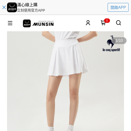
滿心線上購
開啟APP
立刻使用官方APP
0
1
/
10