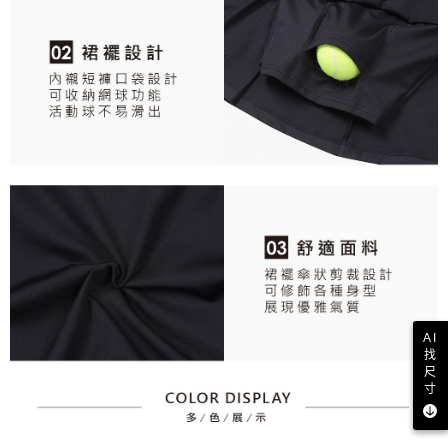
AI
找
尺
寸