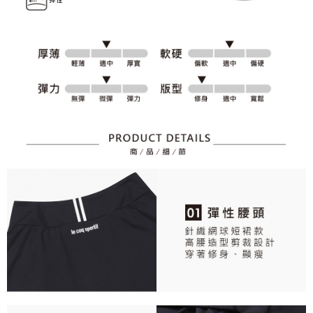
資料（包含姓名、電話或地址）提供予台灣大哥大進項蒐集、處理及利用，
是否繳費成功／繳費後需取消欲退款等相關疑問，請聯繫「AFTEE先享後付
免運費
由本公司與您本人進行分期帳單所需資料之確認、核對及更正。
客戶支援中心」
https://netprotections.freshdesk.com/support/home
3.完整用戶服務條款，請詳閱以下連結：
https://oppay.tw/userRule
7-11取貨付款
【注意事項】
１．透過由恩沛科技股份有限公司提供之「AFTEE先享後付」服務完成之交
免運費
易，需依本服務之必要範圍內提供個人資料，並將交易相關給付款項請求債
權轉讓予恩沛科技股份有限公司。
付款後7-11取貨
２．關於個人資料處理事宜，請瀏覽以下網址：
免運費
https://aftee.tw/terms/#terms3
３．未成年的使用者請事先徵得法定代理人或監護人之同意方可使用
宅配
「AFTEE先享後付」，若未經同意申辦者引起之損失，本公司不負相關責
任。
免運費
４．使用「AFTEE先享後付」時，將依據個別帳號之用戶狀況，依本公司即
時審查核予不同之上限額度；若仍有額度不足之情形，本公司將視審查結果
離島宅配
請求用戶進行身份認證。
免運費
５．嚴禁一人註冊多個帳號或使用他人資訊註冊。若發現惡意使用之情形，
恩沛科技股份有限公司將有權停止該用戶之使用額度並採取法律行動。