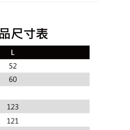
訊連結打開帳單後，可選擇「超商條碼／台灣大直營門市／銀行轉
頁面，進行簡訊認證並確認金額後，即可完成結帳。
外搭
外套
付／iPASS MONEY」等通路繳費。
家取貨
成立數日內，您將收到繳費通知簡訊。
sportif
◾ 全部商品
費通知簡訊後14天內，點擊此簡訊中的連結，可透過四大超商
項】
網路銀行／等多元方式進行付款，方視為交易完成。
選｜精選3折起
係由「台灣大哥大股份有限公司」（以下簡稱本公司）所提供，讓
🐓公雞牌｜精選6折起
春季特惠6折
：結帳手續完成當下不需立刻繳費，但若您需要取消訂單，請聯
貨付款
易時，得透過本服務購買商品或服務，並由商店將買賣／分期付
85折
的店家。未經商家同意取消之訂單仍視為有效，需透過AFTEE
金債權讓與本公司後，依約使用本公司帳單繳交帳款。
繳納相關費用。
sportif
意付款使用「大哥付你分期」之契約關係目的，商店將以您的個人
📌精選6折專區 滿件再享85折
否成功請以「AFTEE先享後付 」之結帳頁面顯示為準，若有關於
含姓名、電話或地址）提供予台灣大哥大進項蒐集、處理及利
功／繳費後需取消欲退款等相關疑問，請聯繫「AFTEE先享後
爾富取貨
選｜精選3折起
🌡️熱浪來襲：涼感❎機能❎專區
上衣
公司與您本人進行分期帳單所需資料之確認、核對及更正。
援中心」
https://netprotections.freshdesk.com/support/home
戶服務條款，請詳閱以下連結：
https://oppay.tw/userRule
選｜精選3折起
👨父親節限定滿件享88折💝
上衣
項】
付款
恩沛科技股份有限公司提供之「AFTEE先享後付」服務完成之
依本服務之必要範圍內提供個人資料，並將交易相關給付款項請
讓予恩沛科技股份有限公司。
個人資料處理事宜，請瀏覽以下網址：
1取貨
ee.tw/terms/#terms3
年的使用者請事先徵得法定代理人或監護人之同意方可使用
E先享後付」，若未經同意申辦者引起之損失，本公司不負相關責
AFTEE先享後付」時，將依據個別帳號之用戶狀況，依本公司
核予不同之上限額度；若仍有額度不足之情形，本公司將視審查
用戶進行身份認證。
一人註冊多個帳號或使用他人資訊註冊。若發現惡意使用之情