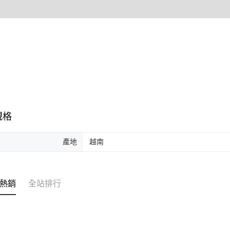
形，恩沛
動。
規格
產地
越南
熱銷
全站排行