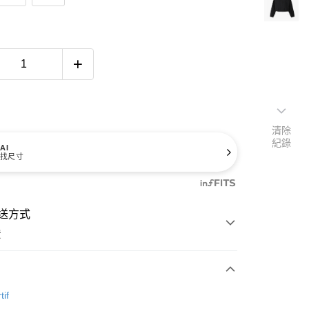
清除
紀錄
AI
找尺寸
送方式
費
次付款
tif