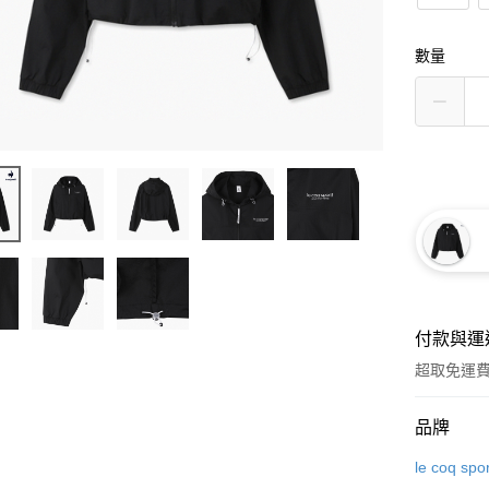
數量
付款與運
超取免運
付款方式
品牌
信用卡一
le coq spor