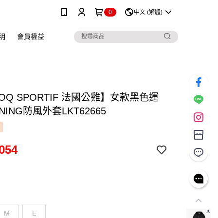
0
中文 (繁體)
明
會員權益
COQ SPORTIF 法國公雞】女款黑色運
INING防風外套LKT62665
054
M
L