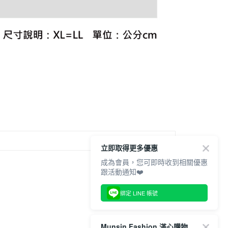
科技股份有限公司將有權停止該用戶之使用額度並採取法律行
立即取得更多優惠
成為會員，您可即時收到相關優惠
跟活動通知❤️
綁定 LINE 帳號
Munsin Fashion 滿心購物