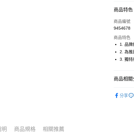
超商取貨
商品特色
LINE Pay
商品編號
Apple Pay
9454678
商品特色
街口支付
1. 
悠遊付
2. 
3. 
大哥付你
相關說明
【大哥付
AFTEE先
商品相關分
1.本服務
2.付款方
相關說明
流程，驗
🚴‍♂️ le coq 
【關於「A
ATM付款
完成交易
分享
AFTEE
🚴‍♂️ le coq 
3.實際核
便利好安
4.訂單成
１．簡單
🚴‍♂️ le coq 
消。如遇
２．便利
運送方式
無法說明
３．安心
🚴‍♂️ le coq 
【繳款方
全家取貨
1.分期款
【「AFT
說明
商品規格
相關推薦
🚴‍♂️ le coq 
醒簡訊。
免運費
１．於結帳