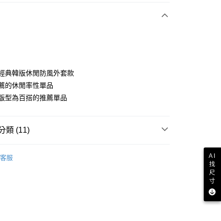
付款
品牌經典韓版休閒防風外套款
為推薦的休閒率性單品
獨特版型為百搭的推薦單品
分期
你分期使用說明】
享後付
類 (11)
由台灣大哥大提供，台灣大哥大用戶可立即使用無須另外申請。
式選擇「大哥付你分期」，訂單成立後會自動跳轉到大哥付的交易
證手機門號後，選擇欲分期的期數、繳款截止日，確認付款後即
sportif
女裝 | 外套
FTEE先享後付」】
。
AI
客服
先享後付是「在收到商品之後才付款」的支付方式。 讓您購物簡單
找
sportif
准額度、可分期數及費用金額請依後續交易確認頁面所載為準。
🔥外套專區
心！
尺
立30分鐘內，如未前往確認交易或遇審核未通過，訂單將自動取
：不需註冊會員、不需綁卡、不需儲值。
sportif
專業運動｜運動生活
寸
「轉專審核」未通過狀況，表示未達大哥付你分期系統評分，恕
：只要手機號碼，簡訊認證，即可結帳。
評估內容。
：先確認商品／服務後，再付款。
sportif
📍春夏單品專區
式說明】
付款
項不併入電信帳單，「大哥付你分期」於每月結算日後寄送繳費提
EE先享後付」結帳流程】
sportif
✈️韓國流行同步上線
方式選擇「AFTEE先享後付」後，將跳轉至「AFTEE先享後