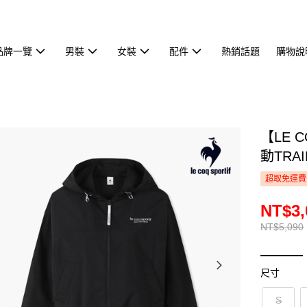
品牌一覽
男裝
女裝
配件
熱銷話題
購物說
【LE 
動TRA
超取免運費
NT$3,
NT$5,090
尺寸
S