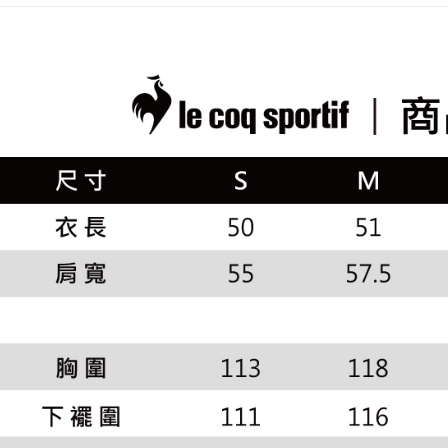
2.透過簡
付」結帳
▶女裝
帳／街口支
付款後全
２．訂單
🚴‍♂️ le coq 
３．收到繳
免運費
【注意事
／ATM／
📍本月精
1.本服務
※ 請注意
萊爾富取
用戶於交
專區滿件再
絡購買商品
款買賣價
先享後付
免運費
🚴‍♂️ le coq 
2.基於同
※ 交易是
資料（包
是否繳費成
付款後萊
📍本月精
用，由本
付客戶支
免運費
3.完整用
📍本月精
【注意事
7-11取貨
１．透過由
交易，需
免運費
求債權轉
２．關於
付款後7-1
https://aft
免運費
３．未成
「AFTE
宅配
任。
４．使用「
免運費
即時審查
結果請求
離島宅配
５．嚴禁
免運費