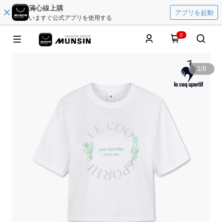
滿心線上購
アプリを起動
いますぐ公式アプリを使用する
0
1
/
8