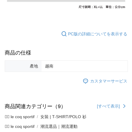
とに計算されます。AFTEEで注文すると、商品を受け取るまで支払い期限
送料無料
【注意事項】
を延長できますが、商品を期限内に受け取れない場合があります（例：予
1. 本サービスは「台湾大哥大株式会社」（以下「当社」といいます）によ
約商品や商品到着日が比較的遅い商品）。そのため、商品到着の有無に関
7-11取貨付款
って提供され、ユーザーが取引時に本サービスを通じて商品やサービスを
わらず、AFTEEで指定された期限内にお支払いください。
購入できるようにし、店舗が売買／分割払い売買の債権を当社に譲渡した
送料無料
後、契約に基づいて当社の請求書で帳款を支払うことになります。
二、支払い限度額
2. 「OP Pay Later」を利用する契約関係の目的から、店舗はあなたの個人
PC版の詳細についてを表示する
付款後7-11取貨
1.初回 AFTEEを ご利用の際に、認証結果及び当社の審査の結果に基づ
情報（名前、電話または住所を含む）を台湾大哥大に提供し、収集、処理
き、限度額が設定されます。
送料無料
および利用するために、当社があなた本人と分割請求書に必要な情報の確
2.決済金額は最低NT$20です。
認、照合および修正を行います。
3.現在、台湾の会員のみご利用いただけます。
商品の仕様
宅配
3. 完全なユーザーサービス規約については、以下のリンクを参照してくだ
さい：
https://oppay.tw/userRule
三、利用規約「AFTEE代金後払い」（以下当サービスという）はネットプ
送料無料
產地
越南
ロテクションズ（以下 AFTEE という）が提供し、AFTEEが代金を徴収し
ます。当サービスご利用の際に提供しなければならない個人情報（注文者
離島宅配
の氏名、電話番号、受取人の氏名、電話番号、受取人住所を含むがこれに
カスタマーサービス
送料無料
限らない）は、AFTEEに渡され当サービスで必要な範囲内で利用されま
す。AFTEEの個人情報の収集、処理、利用について、詳細はAFTEE公式ホ
ームページの『個人情報の収集、処理及び利用に関する声明』をご参照く
ださい（
https://aftee.tw/privacypolicy/
）。
商品関連カテゴリー（9）
[すべて表示]
AFTEEの初回ご利用の際に、審査を通過すれば、最高額がNT$10,000にな
ります。支払い期限を過ぎた場合、その金額に基づいて年利20%の遅延滞
🚴‍♂️ le coq sportif
女裝 | T-SHIRT/POLO 衫
納金が加算されます。未成年の利用者は、事前に法定代理人または後見人
の同意を得ればAFTEEをご利用いただけます。
🚴‍♂️ le coq sportif
潮流選品｜潮流運動