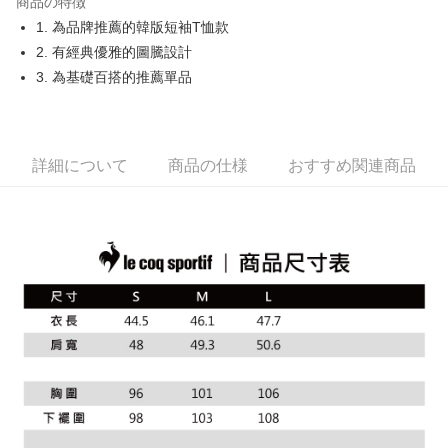
商品の特徴
Easy Wallet
1. 為品牌推薦的韓版短袖T恤款
OP Pay Later
2. 有經典優雅的圖騰設計
説明
3. 為基礎百搭的推薦單品
【OP Pay Later 使用説明】
AFTEE代金後払い
1. 本サービスは台湾大哥大によって提供され、台湾大哥大のユーザーは追
加の申請なしで即時に利用可能です。
説明
2. 支払い方法で「OP Pay Later」を選択すると、注文が成立した後に自動
一、 AFTEE代金後払いについて
詳細について
商品の仕様
おすすめ関連商品
的に OP Pay Later の取引プロセスに移行し、携帯番号を確認後、分割払
ATM払い
1.お支払い方法でAFTEE代金後払いを選択すると、携帯電話認証ウィンド
いの回数や支払い期限を選択し、支払いを確認すると取引が完了します。
ウが表示されます。
3. 実際の承認額、分割回数および費用については、後続の取引確認ページ
2.SMSで認証してお支払い手続を進めてください。
配送方法
を基準とします。
3.注文するときのお支払いは不要です。商品はご指定の住所に配送されま
4. 注文成立後30分以内に確認取引を行わない場合や審査が通過しない場
す。
全家取貨付款
合、注文は自動的にキャンセルされます。「転専審査」に未通過の状況が
4.ご注文が完了すると、携帯に支払い通知のSMSが届きます。アプリ会員
発生した場合は、システムの評価基準に達していないことを意味し、評価
送料無料
の場合は、AFTEE アプリプッシュ通知が届きます。
内容についての説明はいたしかねます。
5.商品受け取り時のお支払いは不要です。商品を確かめてから、SMSまた
付款後全家取貨
はアプリの通知に従って、4大コンビニ、またはATM/オンラインバンキン
グでお支払いください。
送料無料
【支払い方法の説明】
1. 分割払いの金額は電信請求書に統合されず、「OP Pay Later」は毎月の
代金納付期限は最短で 14 日以内ですので、ご注意ください。AFTEE アプ
萊爾富取貨付款
締め日後に支払いリマインダーのSMSを送信します。
リをダウンロードして AFTEE 会員になるとお支払い期限を最長 45 日以内
2. SMSのリンクを通じて請求書を開いた後、「コンビニバーコード／台湾
送料無料
まで延長できます。
大直営店舗／銀行振込／街口支払い／iPASS MONEY」などのチャネルで
支払いを選択できます。
付款後萊爾富取貨
お支払期限は、ショップが請求した期日と、AFTEEで延長できる日数をも