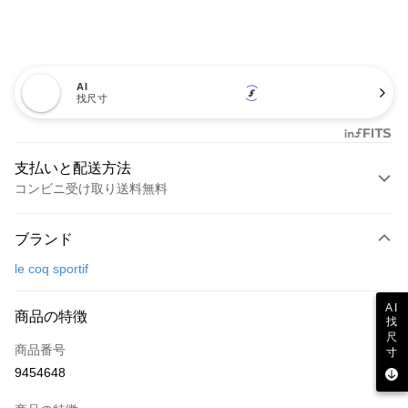
AI
找尺寸
支払いと配送方法
コンビニ受け取り送料無料
お支払い方法
ブランド
クレジットカード1回払い
le coq sportif
コンビニ店頭代金引換
AI
LINE Pay
商品の特徴
找
尺
Apple Pay
商品番号
寸
9454648
JKOPAY