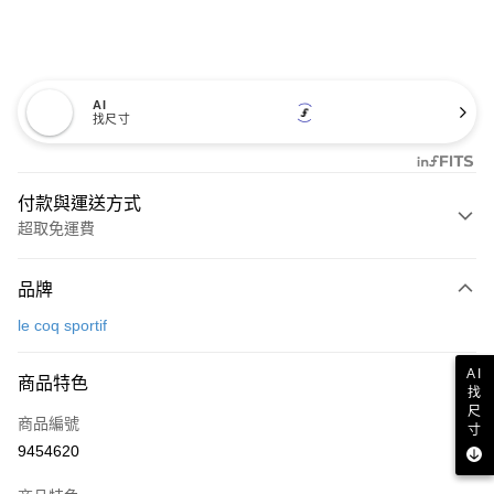
AI
找尺寸
付款與運送方式
超取免運費
付款方式
品牌
信用卡一次付款
le coq sportif
超商取貨付款
AI
商品特色
LINE Pay
找
尺
商品編號
Apple Pay
寸
9454620
街口支付