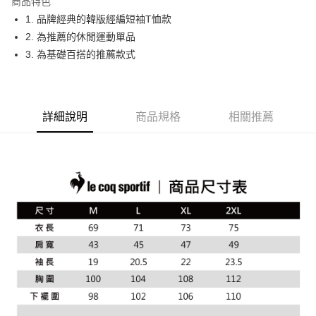
商品特色
悠遊付
1. 品牌經典的韓版經編短袖T恤款
大哥付你分期
2. 為推薦的休閒運動單品
相關說明
3. 為基礎百搭的推薦款式
【大哥付你分期使用說明】
AFTEE先享後付
1.本服務由台灣大哥大提供，台灣大哥大用戶可立即使用無須另外申請。
2.付款方式選擇「大哥付你分期」，訂單成立後會自動跳轉到大哥付的交易
相關說明
流程，驗證手機門號後，選擇欲分期的期數、繳款截止日，確認付款後即完
【關於「AFTEE先享後付」】
詳細說明
商品規格
相關推薦
成交易。
ATM付款
AFTEE先享後付是「在收到商品之後才付款」的支付方式。 讓您購物簡單
3.實際核准額度、可分期數及費用金額請依後續交易確認頁面所載為準。
便利好安心！
4.訂單成立30分鐘內，如未前往確認交易或遇審核未通過，訂單將自動取
１．簡單：不需註冊會員、不需綁卡、不需儲值。
運送方式
消。如遇「轉專審核」未通過狀況，表示未達大哥付你分期系統評分，恕無
２．便利：只要手機號碼，簡訊認證，即可結帳。
法說明評估內容。
３．安心：先確認商品／服務後，再付款。
全家取貨付款
【繳款方式說明】
1.分期款項不併入電信帳單，「大哥付你分期」於每月結算日後寄送繳費提
免運費
【「AFTEE先享後付」結帳流程】
醒簡訊。
１．於結帳方式選擇「AFTEE先享後付」後，將跳轉至「AFTEE先享後付」
2.透過簡訊連結打開帳單後，可選擇「超商條碼／台灣大直營門市／銀行轉
付款後全家取貨
結帳頁面，進行簡訊認證並確認金額後，即可完成結帳。
帳／街口支付／iPASS MONEY」等通路繳費。
２．訂單成立數日內，您將收到繳費通知簡訊。
免運費
３．收到繳費通知簡訊後14天內，點擊此簡訊中的連結，可透過四大超商／
【注意事項】
ATM／網路銀行／等多元方式進行付款，方視為交易完成。
萊爾富取貨付款
1.本服務係由「台灣大哥大股份有限公司」（以下簡稱本公司）所提供，讓
※ 請注意：結帳手續完成當下不需立刻繳費，但若您需要取消訂單，請聯絡
用戶於交易時，得透過本服務購買商品或服務，並由商店將買賣／分期付款
免運費
購買商品的店家。未經商家同意取消之訂單仍視為有效，需透過AFTEE先享
買賣價金債權讓與本公司後，依約使用本公司帳單繳交帳款。
後付繳納相關費用。
2.基於同意付款使用「大哥付你分期」之契約關係目的，商店將以您的個人
付款後萊爾富取貨
※ 交易是否成功請以「AFTEE先享後付 」之結帳頁面顯示為準，若有關於