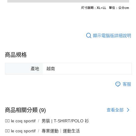
資料（包含姓名、電話或地址）提供予台灣大哥大進項蒐集、處理及利用，
是否繳費成功／繳費後需取消欲退款等相關疑問，請聯繫「AFTEE先享後付
免運費
由本公司與您本人進行分期帳單所需資料之確認、核對及更正。
客戶支援中心」
https://netprotections.freshdesk.com/support/home
3.完整用戶服務條款，請詳閱以下連結：
https://oppay.tw/userRule
7-11取貨付款
【注意事項】
１．透過由恩沛科技股份有限公司提供之「AFTEE先享後付」服務完成之交
免運費
易，需依本服務之必要範圍內提供個人資料，並將交易相關給付款項請求債
顯示電腦版詳細說明
權轉讓予恩沛科技股份有限公司。
付款後7-11取貨
２．關於個人資料處理事宜，請瀏覽以下網址：
免運費
https://aftee.tw/terms/#terms3
３．未成年的使用者請事先徵得法定代理人或監護人之同意方可使用
商品規格
宅配
「AFTEE先享後付」，若未經同意申辦者引起之損失，本公司不負相關責
任。
免運費
產地
越南
４．使用「AFTEE先享後付」時，將依據個別帳號之用戶狀況，依本公司即
時審查核予不同之上限額度；若仍有額度不足之情形，本公司將視審查結果
離島宅配
請求用戶進行身份認證。
客服
免運費
５．嚴禁一人註冊多個帳號或使用他人資訊註冊。若發現惡意使用之情形，
恩沛科技股份有限公司將有權停止該用戶之使用額度並採取法律行動。
商品相關分類 (9)
查看全部
🚴‍♂️ le coq sportif
男裝 | T-SHIRT/POLO 衫
🚴‍♂️ le coq sportif
專業運動｜運動生活