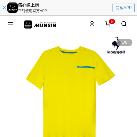
滿心線上購
開啟APP
立刻使用官方APP
0
1
/
6