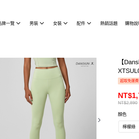
品牌一覽
男裝
女裝
配件
熱銷話題
購物說
【Dan
XTSUL
超取免運費
NT$1,
NT$2,890
顏色
檸檬綠