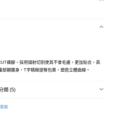
次付款
付款
E CUT褲腳，採用镭射切割使其不會毛邊，更加贴合，高
腹部顯腰身，T字精緻提臀包裹，塑造立體曲線。
分期
類 (5)
你分期使用說明】
享後付
由台灣大哥大提供，台灣大哥大用戶可立即使用無須另外申請。
IN
下著｜緊身褲
式選擇「大哥付你分期」，訂單成立後會自動跳轉到大哥付的交易
客服
證手機門號後，選擇欲分期的期數、繳款截止日，確認付款後即
FTEE先享後付」】
IN
🌟限時6折
。
先享後付是「在收到商品之後才付款」的支付方式。 讓您購物簡單
准額度、可分期數及費用金額請依後續交易確認頁面所載為準。
心！
IN
🔸機能褲首選｜機能設計 動靜皆宜
立30分鐘內，如未前往確認交易或遇審核未通過，訂單將自動取
：不需註冊會員、不需綁卡、不需儲值。
「轉專審核」未通過狀況，表示未達大哥付你分期系統評分，恕
：只要手機號碼，簡訊認證，即可結帳。
瑜珈
緊身褲
評估內容。