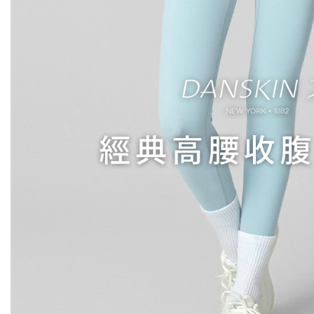
即時審查
結果請求
離島宅配
５．嚴禁
免運費
形，恩沛
動。