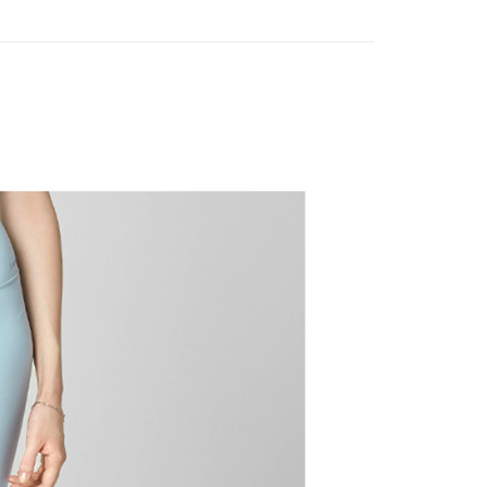
：先確認商品／服務後，再付款。
式說明】
選｜精選3折起
🤸‍♀️DANSKIN ｜限量3折起
限量6折
付款
項不併入電信帳單，「大哥付你分期」於每月結算日後寄送繳費提
EE先享後付」結帳流程】
方式選擇「AFTEE先享後付」後，將跳轉至「AFTEE先享後
訊連結打開帳單後，可選擇「超商條碼／台灣大直營門市／銀行轉
頁面，進行簡訊認證並確認金額後，即可完成結帳。
付／iPASS MONEY」等通路繳費。
家取貨
成立數日內，您將收到繳費通知簡訊。
費通知簡訊後14天內，點擊此簡訊中的連結，可透過四大超商
項】
網路銀行／等多元方式進行付款，方視為交易完成。
係由「台灣大哥大股份有限公司」（以下簡稱本公司）所提供，讓
：結帳手續完成當下不需立刻繳費，但若您需要取消訂單，請聯
貨付款
易時，得透過本服務購買商品或服務，並由商店將買賣／分期付
的店家。未經商家同意取消之訂單仍視為有效，需透過AFTEE
金債權讓與本公司後，依約使用本公司帳單繳交帳款。
繳納相關費用。
意付款使用「大哥付你分期」之契約關係目的，商店將以您的個人
否成功請以「AFTEE先享後付 」之結帳頁面顯示為準，若有關於
含姓名、電話或地址）提供予台灣大哥大進項蒐集、處理及利
功／繳費後需取消欲退款等相關疑問，請聯繫「AFTEE先享後
爾富取貨
公司與您本人進行分期帳單所需資料之確認、核對及更正。
援中心」
https://netprotections.freshdesk.com/support/home
戶服務條款，請詳閱以下連結：
https://oppay.tw/userRule
項】
付款
恩沛科技股份有限公司提供之「AFTEE先享後付」服務完成之
依本服務之必要範圍內提供個人資料，並將交易相關給付款項請
讓予恩沛科技股份有限公司。
個人資料處理事宜，請瀏覽以下網址：
1取貨
ee.tw/terms/#terms3
年的使用者請事先徵得法定代理人或監護人之同意方可使用
E先享後付」，若未經同意申辦者引起之損失，本公司不負相關責
AFTEE先享後付」時，將依據個別帳號之用戶狀況，依本公司