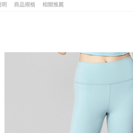
３．安心
說明
商品規格
相關推薦
【繳款方
📍本月精
全家取貨
1.分期款
【「AFT
醒簡訊。
免運費
１．於結帳
2.透過簡
付」結帳
帳／街口支
付款後全
２．訂單
３．收到繳
免運費
【注意事
／ATM／
1.本服務
※ 請注意
萊爾富取
用戶於交
絡購買商品
款買賣價
先享後付
免運費
2.基於同
※ 交易是
資料（包
是否繳費成
付款後萊
用，由本
付客戶支
免運費
3.完整用
【注意事
7-11取貨
１．透過由
交易，需
免運費
求債權轉
２．關於
付款後7-1
https://aft
免運費
３．未成
「AFTE
宅配
任。
４．使用「
免運費