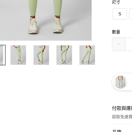
尺寸
S
數量
付款與運
超取免運
付款方式