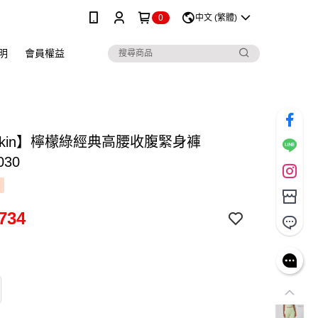
0
中文 (繁體)
明
會員權益
skin】檸檬綠經典高腰收腹緊身褲
030
734