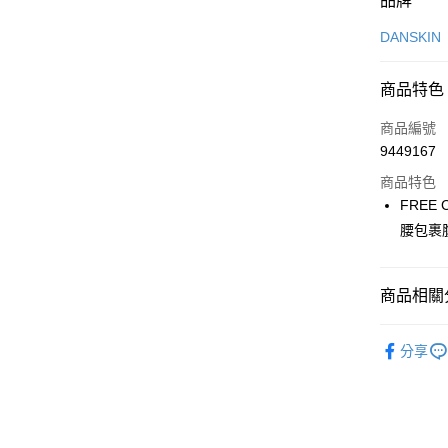
品牌
信用卡一
DANSKIN
超商取貨
商品特色
LINE Pay
商品編號
Apple Pay
9449167
商品特色
街口支付
FRE
悠遊付
腰包裹
大哥付你
相關說明
商品相關分
【大哥付
AFTEE先
1.本服務
🤸 DANSK
2.付款方
相關說明
分享
流程，驗
【關於「A
🤸 DANSK
ATM付款
完成交易
AFTEE
3.實際核
便利好安
🤸 DANSK
4.訂單成
１．簡單
消。如遇
２．便利
▶女裝
運送方式
無法說明