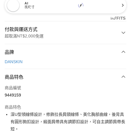
AI
找尺寸
付款與運送方式
超取滿NT$2,000免運
付款方式
品牌
信用卡一次付款
DANSKIN
超商取貨付款
商品特色
LINE Pay
商品編號
Apple Pay
9449159
街口支付
商品特色
悠遊付
深U型領線條設計，修飾拉長肩頸線條、美化胸部曲線，後背具
大哥付你分期
有圓形鉤扣設計，緞面肩帶具有調節扣設計，可自主調節肩帶長
相關說明
短。