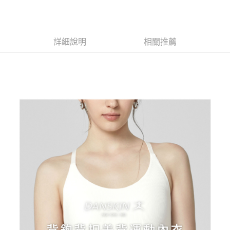
【大哥付你分期使用說明】
AFTEE先享後付
1.本服務由台灣大哥大提供，台灣大哥大用戶可立即使用無須另外申請。
2.付款方式選擇「大哥付你分期」，訂單成立後會自動跳轉到大哥付的交易
相關說明
流程，驗證手機門號後，選擇欲分期的期數、繳款截止日，確認付款後即完
【關於「AFTEE先享後付」】
詳細說明
相關推薦
成交易。
ATM付款
AFTEE先享後付是「在收到商品之後才付款」的支付方式。 讓您購物簡單
3.實際核准額度、可分期數及費用金額請依後續交易確認頁面所載為準。
便利好安心！
4.訂單成立30分鐘內，如未前往確認交易或遇審核未通過，訂單將自動取
１．簡單：不需註冊會員、不需綁卡、不需儲值。
運送方式
消。如遇「轉專審核」未通過狀況，表示未達大哥付你分期系統評分，恕無
２．便利：只要手機號碼，簡訊認證，即可結帳。
法說明評估內容。
３．安心：先確認商品／服務後，再付款。
全家取貨付款
【繳款方式說明】
1.分期款項不併入電信帳單，「大哥付你分期」於每月結算日後寄送繳費提
每筆NT$80，滿NT$2,000(含以上)免運費
【「AFTEE先享後付」結帳流程】
醒簡訊。
１．於結帳方式選擇「AFTEE先享後付」後，將跳轉至「AFTEE先享後付」
2.透過簡訊連結打開帳單後，可選擇「超商條碼／台灣大直營門市／銀行轉
付款後全家取貨
結帳頁面，進行簡訊認證並確認金額後，即可完成結帳。
帳／街口支付／iPASS MONEY」等通路繳費。
２．訂單成立數日內，您將收到繳費通知簡訊。
每筆NT$80，滿NT$2,000(含以上)免運費
３．收到繳費通知簡訊後14天內，點擊此簡訊中的連結，可透過四大超商／
【注意事項】
ATM／網路銀行／等多元方式進行付款，方視為交易完成。
萊爾富取貨付款
1.本服務係由「台灣大哥大股份有限公司」（以下簡稱本公司）所提供，讓
※ 請注意：結帳手續完成當下不需立刻繳費，但若您需要取消訂單，請聯絡
用戶於交易時，得透過本服務購買商品或服務，並由商店將買賣／分期付款
每筆NT$80，滿NT$2,000(含以上)免運費
購買商品的店家。未經商家同意取消之訂單仍視為有效，需透過AFTEE先享
買賣價金債權讓與本公司後，依約使用本公司帳單繳交帳款。
後付繳納相關費用。
2.基於同意付款使用「大哥付你分期」之契約關係目的，商店將以您的個人
付款後萊爾富取貨
※ 交易是否成功請以「AFTEE先享後付 」之結帳頁面顯示為準，若有關於
資料（包含姓名、電話或地址）提供予台灣大哥大進項蒐集、處理及利用，
是否繳費成功／繳費後需取消欲退款等相關疑問，請聯繫「AFTEE先享後付
每筆NT$80，滿NT$2,000(含以上)免運費
由本公司與您本人進行分期帳單所需資料之確認、核對及更正。
客戶支援中心」
https://netprotections.freshdesk.com/support/home
3.完整用戶服務條款，請詳閱以下連結：
https://oppay.tw/userRule
7-11取貨付款
【注意事項】