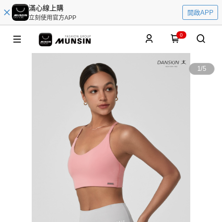
滿心線上購
開啟APP
立刻使用官方APP
0
1
/
5