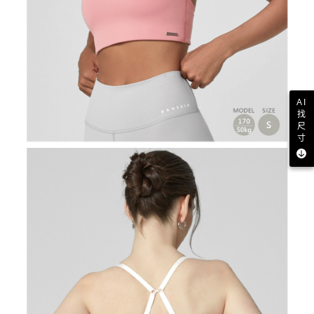
AI
找
尺
寸