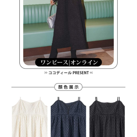
買賣價金債權讓與本公司後，依約使用本公司帳單繳交帳款。
後付繳納相關費用。
2.基於同意付款使用「大哥付你分期」之契約關係目的，商店將以您的個人
付款後萊爾富取貨
※ 交易是否成功請以「AFTEE先享後付 」之結帳頁面顯示為準，若有關於
資料（包含姓名、電話或地址）提供予台灣大哥大進項蒐集、處理及利用，
是否繳費成功／繳費後需取消欲退款等相關疑問，請聯繫「AFTEE先享後付
免運費
由本公司與您本人進行分期帳單所需資料之確認、核對及更正。
客戶支援中心」
https://netprotections.freshdesk.com/support/home
3.完整用戶服務條款，請詳閱以下連結：
https://oppay.tw/userRule
7-11取貨付款
【注意事項】
１．透過由恩沛科技股份有限公司提供之「AFTEE先享後付」服務完成之交
免運費
易，需依本服務之必要範圍內提供個人資料，並將交易相關給付款項請求債
權轉讓予恩沛科技股份有限公司。
付款後7-11取貨
２．關於個人資料處理事宜，請瀏覽以下網址：
免運費
https://aftee.tw/terms/#terms3
３．未成年的使用者請事先徵得法定代理人或監護人之同意方可使用
宅配
「AFTEE先享後付」，若未經同意申辦者引起之損失，本公司不負相關責
任。
免運費
４．使用「AFTEE先享後付」時，將依據個別帳號之用戶狀況，依本公司即
時審查核予不同之上限額度；若仍有額度不足之情形，本公司將視審查結果
離島宅配
請求用戶進行身份認證。
免運費
５．嚴禁一人註冊多個帳號或使用他人資訊註冊。若發現惡意使用之情形，
恩沛科技股份有限公司將有權停止該用戶之使用額度並採取法律行動。