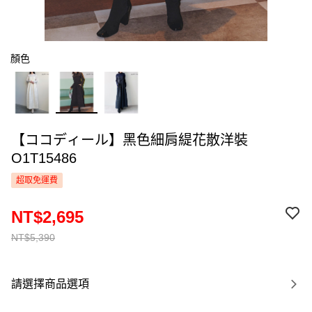
顏色
【ココディール】黑色細肩緹花散洋裝
O1T15486
超取免運費
NT$2,695
NT$5,390
請選擇商品選項