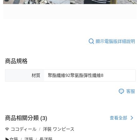
顯示電腦版詳細說明
商品規格
材質
聚酯纖維92聚氨酯彈性纖維8
客服
商品相關分類 (3)
查看全部
🌹 ココディール
洋裝 ワンピース
▶女裝
洋裝
長洋裝