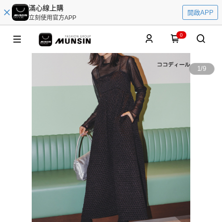
滿心線上購
開啟APP
立刻使用官方APP
0
1
/
9