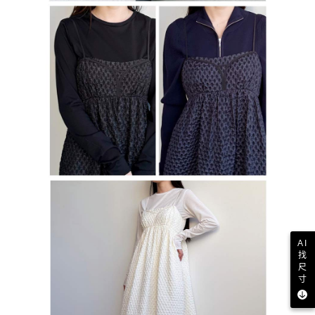
AI
找
尺
寸