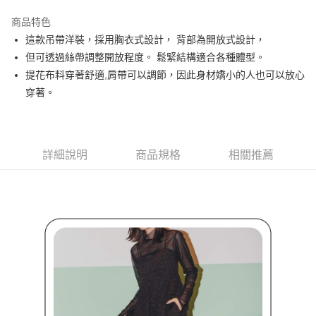
街口支付
商品特色
悠遊付
這款吊帶洋裝，採用胸衣式設計， 背部為開放式設計，
大哥付你分期
但可透過絲帶調整開放程度。 鬆緊結構適合各種體型。
相關說明
提花布料穿著舒適,肩帶可以調節，因此身材嬌小的人也可以放心
【大哥付你分期使用說明】
穿著。
AFTEE先享後付
1.本服務由台灣大哥大提供，台灣大哥大用戶可立即使用無須另外申請。
2.付款方式選擇「大哥付你分期」，訂單成立後會自動跳轉到大哥付的交易
相關說明
流程，驗證手機門號後，選擇欲分期的期數、繳款截止日，確認付款後即完
【關於「AFTEE先享後付」】
成交易。
ATM付款
AFTEE先享後付是「在收到商品之後才付款」的支付方式。 讓您購物簡單
3.實際核准額度、可分期數及費用金額請依後續交易確認頁面所載為準。
詳細說明
商品規格
相關推薦
便利好安心！
4.訂單成立30分鐘內，如未前往確認交易或遇審核未通過，訂單將自動取
１．簡單：不需註冊會員、不需綁卡、不需儲值。
運送方式
消。如遇「轉專審核」未通過狀況，表示未達大哥付你分期系統評分，恕無
２．便利：只要手機號碼，簡訊認證，即可結帳。
法說明評估內容。
３．安心：先確認商品／服務後，再付款。
全家取貨付款
【繳款方式說明】
1.分期款項不併入電信帳單，「大哥付你分期」於每月結算日後寄送繳費提
免運費
【「AFTEE先享後付」結帳流程】
醒簡訊。
１．於結帳方式選擇「AFTEE先享後付」後，將跳轉至「AFTEE先享後付」
2.透過簡訊連結打開帳單後，可選擇「超商條碼／台灣大直營門市／銀行轉
付款後全家取貨
結帳頁面，進行簡訊認證並確認金額後，即可完成結帳。
帳／街口支付／iPASS MONEY」等通路繳費。
２．訂單成立數日內，您將收到繳費通知簡訊。
免運費
３．收到繳費通知簡訊後14天內，點擊此簡訊中的連結，可透過四大超商／
【注意事項】
ATM／網路銀行／等多元方式進行付款，方視為交易完成。
萊爾富取貨付款
1.本服務係由「台灣大哥大股份有限公司」（以下簡稱本公司）所提供，讓
※ 請注意：結帳手續完成當下不需立刻繳費，但若您需要取消訂單，請聯絡
用戶於交易時，得透過本服務購買商品或服務，並由商店將買賣／分期付款
免運費
購買商品的店家。未經商家同意取消之訂單仍視為有效，需透過AFTEE先享