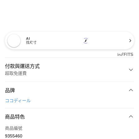
AI
找尺寸
付款與運送方式
超取免運費
付款方式
品牌
信用卡一次付款
ココディール
超商取貨付款
商品特色
LINE Pay
商品編號
Apple Pay
9355460