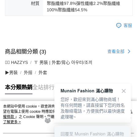
材質
聚酯纖維97.8%彈性纖維2.2%聚酯纖維
100%聚酯纖維54.5%
客服
商品相關分類 (3)
查看全部
🐕‍🦺 HAZZYS
👔 男裝 | 外套/背心 아우터/조끼
▶男裝
外搭
外套
本分類熱銷
全站排行
Munsin Fashion 滿心購物
您好，歡迎來到滿心購物商城！
有任何問題，請直接留下您的姓名
本網站中使用 cookie，欲查詢有關本網站使用 cookie 方式之詳情，及若您不希
及聯絡電話，方便我們以最快速度
熱門標籤
望在電腦上使用 cookie 時應如何變更電腦的 cookie 設定，請參閱本網站「
隱私
處理喔~
權條款
」之 Cookie 聲明。您繼續使用本網站即表示您同意本公司得按本網站使
用條款之 Cookie 聲明使用 cookie。
了解更多 >
回覆至 Munsin Fashion 滿心購物