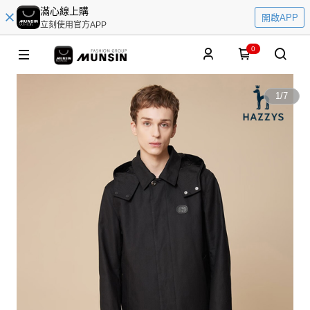
滿心線上購
開啟APP
立刻使用官方APP
0
1
/
7