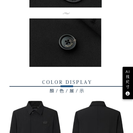
AI
找
尺
寸