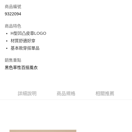
商品編號
Apple Pay
9322094
街口支付
商品特色
悠遊付
H型凹凸皮章LOGO
大哥付你分期
材質舒適好穿
相關說明
基本款穿搭單品
【大哥付你分期使用說明】
AFTEE先享後付
1.本服務由台灣大哥大提供，台灣大哥大用戶可立即使用無須另外申請。
銷售重點
2.付款方式選擇「大哥付你分期」，訂單成立後會自動跳轉到大哥付的交易
相關說明
黑色率性百搭風衣
流程，驗證手機門號後，選擇欲分期的期數、繳款截止日，確認付款後即完
【關於「AFTEE先享後付」】
成交易。
ATM付款
AFTEE先享後付是「在收到商品之後才付款」的支付方式。 讓您購物簡單
3.實際核准額度、可分期數及費用金額請依後續交易確認頁面所載為準。
便利好安心！
4.訂單成立30分鐘內，如未前往確認交易或遇審核未通過，訂單將自動取
１．簡單：不需註冊會員、不需綁卡、不需儲值。
運送方式
消。如遇「轉專審核」未通過狀況，表示未達大哥付你分期系統評分，恕無
２．便利：只要手機號碼，簡訊認證，即可結帳。
詳細說明
商品規格
相關推薦
法說明評估內容。
３．安心：先確認商品／服務後，再付款。
全家取貨付款
【繳款方式說明】
1.分期款項不併入電信帳單，「大哥付你分期」於每月結算日後寄送繳費提
每筆NT$80，滿NT$2,000(含以上)免運費
【「AFTEE先享後付」結帳流程】
醒簡訊。
１．於結帳方式選擇「AFTEE先享後付」後，將跳轉至「AFTEE先享後付」
2.透過簡訊連結打開帳單後，可選擇「超商條碼／台灣大直營門市／銀行轉
付款後全家取貨
結帳頁面，進行簡訊認證並確認金額後，即可完成結帳。
帳／街口支付／iPASS MONEY」等通路繳費。
２．訂單成立數日內，您將收到繳費通知簡訊。
每筆NT$80，滿NT$2,000(含以上)免運費
３．收到繳費通知簡訊後14天內，點擊此簡訊中的連結，可透過四大超商／