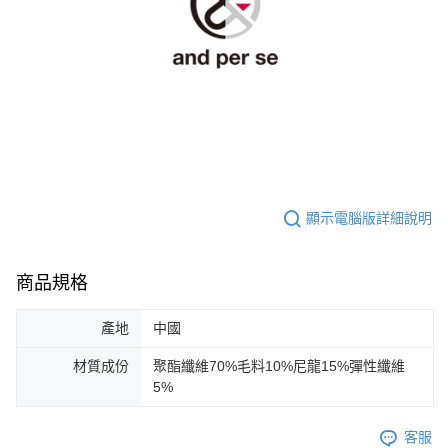
顯示電腦版詳細說明
商品規格
產地
中國
材質成份
聚酯纖維70%毛料10%尼龍15%彈性纖維
5%
客服