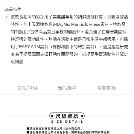
街口支付
商品特色
悠遊付
這款長袖高領衫採用了美麗諾羊毛的調濕機能材質，具吸濕發熱
大哥付你分期
特性，加上吸濕速乾性的DryMix Merino和Friese素材。這款高
相關說明
領T恤除了提供高品質且柔軟的觸感外，還具備了在穿著期間保
【大哥付你分期使用說明】
持舒適的高功能性，無論在活動中還是日常生活中都適用。它採
AFTEE先享後付
1.本服務由台灣大哥大提供，台灣大哥大用戶可立即使用無須另外申請。
用了EASY ARM設計（肩部和腋下的轉折設計），這是經過研究
2.付款方式選擇「大哥付你分期」，訂單成立後會自動跳轉到大哥付的交易
相關說明
流程，驗證手機門號後，選擇欲分期的期數、繳款截止日，確認付款後即完
並為了提高高爾夫揮杆動作而開發的，以提高手臂活動性並減少
【關於「AFTEE先享後付」】
成交易。
ATM付款
AFTEE先享後付是「在收到商品之後才付款」的支付方式。 讓您購物簡單
束縛感。
3.實際核准額度、可分期數及費用金額請依後續交易確認頁面所載為準。
便利好安心！
4.訂單成立30分鐘內，如未前往確認交易或遇審核未通過，訂單將自動取
１．簡單：不需註冊會員、不需綁卡、不需儲值。
運送方式
消。如遇「轉專審核」未通過狀況，表示未達大哥付你分期系統評分，恕無
２．便利：只要手機號碼，簡訊認證，即可結帳。
法說明評估內容。
３．安心：先確認商品／服務後，再付款。
全家取貨付款
【繳款方式說明】
詳細說明
商品規格
相關推薦
1.分期款項不併入電信帳單，「大哥付你分期」於每月結算日後寄送繳費提
免運費
【「AFTEE先享後付」結帳流程】
醒簡訊。
１．於結帳方式選擇「AFTEE先享後付」後，將跳轉至「AFTEE先享後付」
2.透過簡訊連結打開帳單後，可選擇「超商條碼／台灣大直營門市／銀行轉
付款後全家取貨
結帳頁面，進行簡訊認證並確認金額後，即可完成結帳。
帳／街口支付／iPASS MONEY」等通路繳費。
２．訂單成立數日內，您將收到繳費通知簡訊。
免運費
３．收到繳費通知簡訊後14天內，點擊此簡訊中的連結，可透過四大超商／
【注意事項】
ATM／網路銀行／等多元方式進行付款，方視為交易完成。
萊爾富取貨付款
1.本服務係由「台灣大哥大股份有限公司」（以下簡稱本公司）所提供，讓
※ 請注意：結帳手續完成當下不需立刻繳費，但若您需要取消訂單，請聯絡
用戶於交易時，得透過本服務購買商品或服務，並由商店將買賣／分期付款
免運費
購買商品的店家。未經商家同意取消之訂單仍視為有效，需透過AFTEE先享