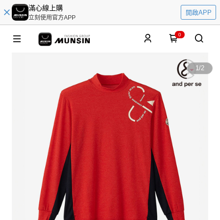
滿心線上購
開啟APP
立刻使用官方APP
0
1
/
2