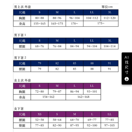
買賣價金債權讓與本公司後，依約使用本公司帳單繳交帳款。
後付繳納相關費用。
2.基於同意付款使用「大哥付你分期」之契約關係目的，商店將以您的個人
付款後萊爾富取貨
※ 交易是否成功請以「AFTEE先享後付 」之結帳頁面顯示為準，若有關於
資料（包含姓名、電話或地址）提供予台灣大哥大進項蒐集、處理及利用，
是否繳費成功／繳費後需取消欲退款等相關疑問，請聯繫「AFTEE先享後付
免運費
由本公司與您本人進行分期帳單所需資料之確認、核對及更正。
客戶支援中心」
https://netprotections.freshdesk.com/support/home
3.完整用戶服務條款，請詳閱以下連結：
https://oppay.tw/userRule
7-11取貨付款
【注意事項】
１．透過由恩沛科技股份有限公司提供之「AFTEE先享後付」服務完成之交
免運費
易，需依本服務之必要範圍內提供個人資料，並將交易相關給付款項請求債
權轉讓予恩沛科技股份有限公司。
付款後7-11取貨
２．關於個人資料處理事宜，請瀏覽以下網址：
免運費
https://aftee.tw/terms/#terms3
AI
３．未成年的使用者請事先徵得法定代理人或監護人之同意方可使用
找
宅配
「AFTEE先享後付」，若未經同意申辦者引起之損失，本公司不負相關責
尺
任。
免運費
寸
４．使用「AFTEE先享後付」時，將依據個別帳號之用戶狀況，依本公司即
時審查核予不同之上限額度；若仍有額度不足之情形，本公司將視審查結果
離島宅配
請求用戶進行身份認證。
免運費
５．嚴禁一人註冊多個帳號或使用他人資訊註冊。若發現惡意使用之情形，
恩沛科技股份有限公司將有權停止該用戶之使用額度並採取法律行動。