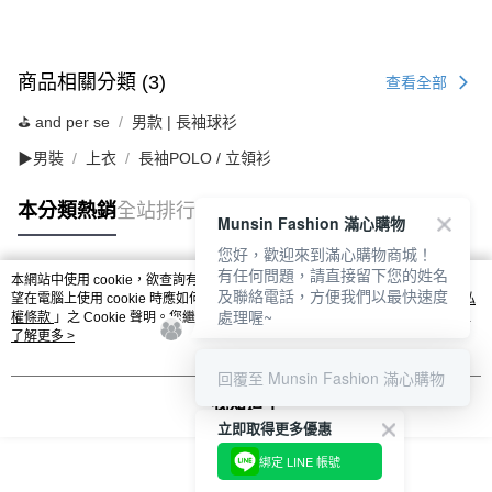
商品相關分類 (3)
查看全部
⛳️ and per se
男款 | 長袖球衫
▶男裝
上衣
長袖POLO / 立領衫
本分類熱銷
全站排行
Munsin Fashion 滿心購物
您好，歡迎來到滿心購物商城！
有任何問題，請直接留下您的姓名
本網站中使用 cookie，欲查詢有關本網站使用 cookie 方式之詳情，及若您不希
及聯絡電話，方便我們以最快速度
熱門標籤
望在電腦上使用 cookie 時應如何變更電腦的 cookie 設定，請參閱本網站「
隱私
處理喔~
權條款
」之 Cookie 聲明。您繼續使用本網站即表示您同意本公司得按本網站使
用條款之 Cookie 聲明使用 cookie。
了解更多 >
回覆至 Munsin Fashion 滿心購物
我知道了
立即取得更多優惠
綁定 LINE 帳號