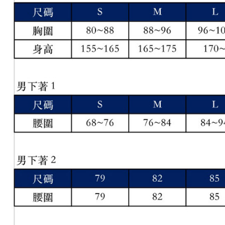
「AFTE
宅配
任。
４．使用「
免運費
即時審查
結果請求
離島宅配
５．嚴禁
免運費
形，恩沛
動。