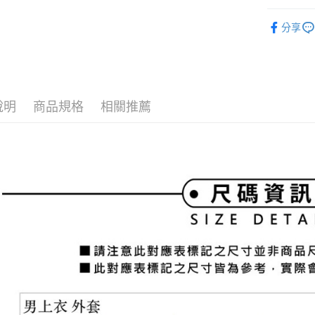
3.實際核
便利好安
⛳️ and per
4.訂單成
１．簡單
分享
消。如遇
２．便利
運送方式
▶男裝
無法說明
３．安心
【繳款方
⛳️ and per
全家取貨
1.分期款
【「AFT
醒簡訊。
免運費
１．於結帳
2.透過簡
付」結帳
帳／街口支
說明
商品規格
相關推薦
付款後全
２．訂單
３．收到繳
免運費
【注意事
／ATM／
1.本服務
※ 請注意
萊爾富取
用戶於交
絡購買商品
款買賣價
先享後付
免運費
2.基於同
※ 交易是
資料（包
是否繳費成
付款後萊
用，由本
付客戶支
免運費
3.完整用
【注意事
7-11取貨
１．透過由
交易，需
免運費
求債權轉
２．關於
付款後7-1
https://aft
免運費
３．未成