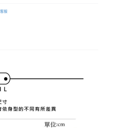
准額度、可分期數及費用金額請依後續交易確認頁面所載為準。
心！
 se
男款 | 外套/背心
立30分鐘內，如未前往確認交易或遇審核未通過，訂單將自動取
：不需註冊會員、不需綁卡、不需儲值。
客服
「轉專審核」未通過狀況，表示未達大哥付你分期系統評分，恕
：只要手機號碼，簡訊認證，即可結帳。
外搭
外套
評估內容。
：先確認商品／服務後，再付款。
式說明】
 se
特價專區🛍️
男裝
付款
項不併入電信帳單，「大哥付你分期」於每月結算日後寄送繳費提
EE先享後付」結帳流程】
方式選擇「AFTEE先享後付」後，將跳轉至「AFTEE先享後
訊連結打開帳單後，可選擇「超商條碼／台灣大直營門市／銀行轉
頁面，進行簡訊認證並確認金額後，即可完成結帳。
付／iPASS MONEY」等通路繳費。
家取貨
成立數日內，您將收到繳費通知簡訊。
費通知簡訊後14天內，點擊此簡訊中的連結，可透過四大超商
項】
網路銀行／等多元方式進行付款，方視為交易完成。
係由「台灣大哥大股份有限公司」（以下簡稱本公司）所提供，讓
：結帳手續完成當下不需立刻繳費，但若您需要取消訂單，請聯
貨付款
易時，得透過本服務購買商品或服務，並由商店將買賣／分期付
的店家。未經商家同意取消之訂單仍視為有效，需透過AFTEE
金債權讓與本公司後，依約使用本公司帳單繳交帳款。
繳納相關費用。
意付款使用「大哥付你分期」之契約關係目的，商店將以您的個人
否成功請以「AFTEE先享後付 」之結帳頁面顯示為準，若有關於
含姓名、電話或地址）提供予台灣大哥大進項蒐集、處理及利
功／繳費後需取消欲退款等相關疑問，請聯繫「AFTEE先享後
爾富取貨
公司與您本人進行分期帳單所需資料之確認、核對及更正。
援中心」
https://netprotections.freshdesk.com/support/home
戶服務條款，請詳閱以下連結：
https://oppay.tw/userRule
項】
付款
恩沛科技股份有限公司提供之「AFTEE先享後付」服務完成之
依本服務之必要範圍內提供個人資料，並將交易相關給付款項請
讓予恩沛科技股份有限公司。
個人資料處理事宜，請瀏覽以下網址：
1取貨
ee.tw/terms/#terms3
年的使用者請事先徵得法定代理人或監護人之同意方可使用