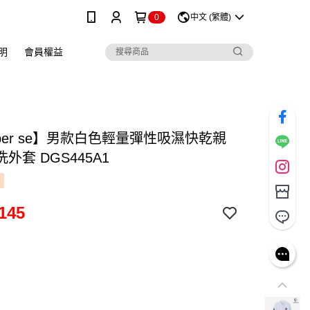
0
中文 (繁體)
明
會員權益
 per se】男款白色輕量彈性吸濕快乾親
外套 DGS445A1
145