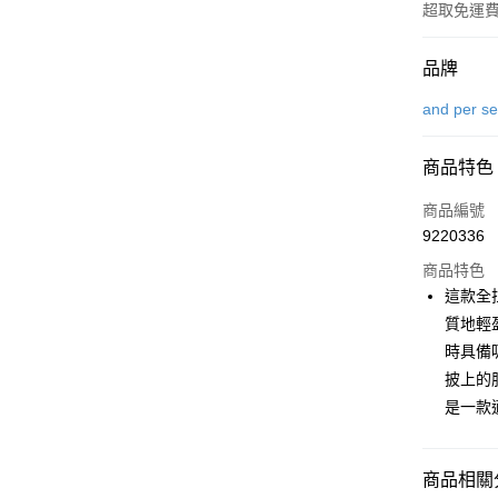
超取免運
付款方式
品牌
信用卡一
and per s
超商取貨
商品特色
LINE Pay
商品編號
Apple Pay
9220336
商品特色
街口支付
這款全
悠遊付
質地輕
時具備
大哥付你
披上的
相關說明
【大哥付
是一款
AFTEE先
1.本服務
2.付款方
相關說明
流程，驗
【關於「A
商品相關分
ATM付款
完成交易
AFTEE