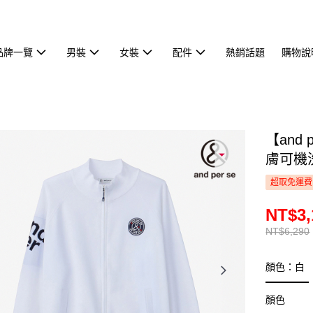
品牌一覽
男裝
女裝
配件
熱銷話題
購物說
【and
膚可機洗
超取免運費
NT$3,
NT$6,290
顏色：白
顏色