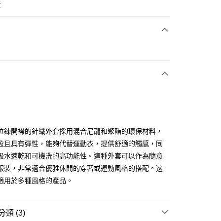
費
次付款
e
付款
拉鍊開襟的針織外套採用混合尼龍和聚酯的環保材料，
盈且具有彈性，能夠代替運動衣，提供舒適的觸感，同
吸水速乾和可機洗的高功能性。這種外套可以作為隨意
分期
服裝，非常適合優雅休閒的穿著或運動風格的搭配。这
你分期使用說明】
適用於多種風格的產品。
享後付
由台灣大哥大提供，台灣大哥大用戶可立即使用無須另外申請。
式選擇「大哥付你分期」，訂單成立後會自動跳轉到大哥付的交易
證手機門號後，選擇欲分期的期數、繳款截止日，確認付款後即
FTEE先享後付」】
類 (3)
。
先享後付是「在收到商品之後才付款」的支付方式。 讓您購物簡單