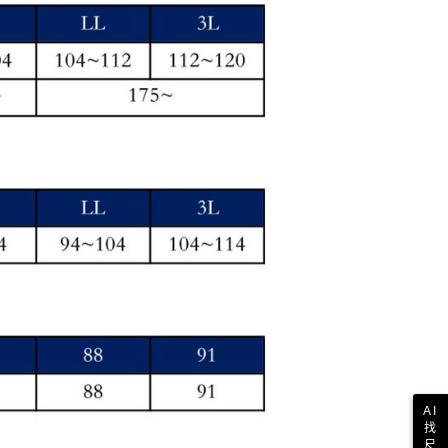
E先享後付」，若未經同意申辦者引起之損失，本公司不負相關責
AFTEE先享後付」時，將依據個別帳號之用戶狀況，依本公司
核予不同之上限額度；若仍有額度不足之情形，本公司將視審查
用戶進行身份認證。
一人註冊多個帳號或使用他人資訊註冊。若發現惡意使用之情
科技股份有限公司將有權停止該用戶之使用額度並採取法律行
AI
找
尺