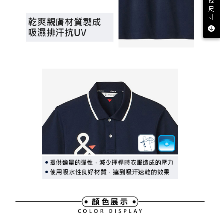
找
尺
寸