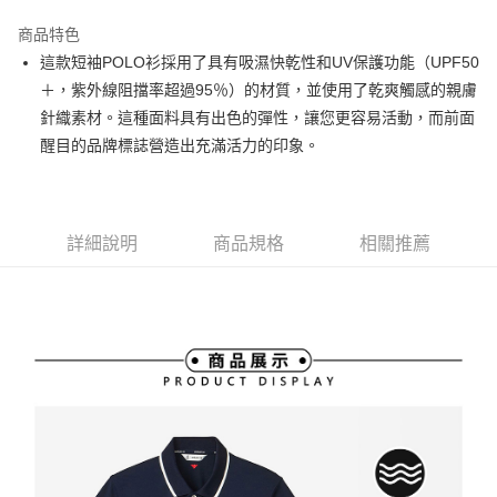
街口支付
商品特色
悠遊付
這款短袖POLO衫採用了具有吸濕快乾性和UV保護功能（UPF50
大哥付你分期
＋，紫外線阻擋率超過95％）的材質，並使用了乾爽觸感的親膚
相關說明
針織素材。這種面料具有出色的彈性，讓您更容易活動，而前面
【大哥付你分期使用說明】
醒目的品牌標誌營造出充滿活力的印象。
AFTEE先享後付
1.本服務由台灣大哥大提供，台灣大哥大用戶可立即使用無須另外申請。
2.付款方式選擇「大哥付你分期」，訂單成立後會自動跳轉到大哥付的交易
相關說明
流程，驗證手機門號後，選擇欲分期的期數、繳款截止日，確認付款後即完
【關於「AFTEE先享後付」】
成交易。
ATM付款
AFTEE先享後付是「在收到商品之後才付款」的支付方式。 讓您購物簡單
3.實際核准額度、可分期數及費用金額請依後續交易確認頁面所載為準。
詳細說明
商品規格
相關推薦
便利好安心！
4.訂單成立30分鐘內，如未前往確認交易或遇審核未通過，訂單將自動取
１．簡單：不需註冊會員、不需綁卡、不需儲值。
運送方式
消。如遇「轉專審核」未通過狀況，表示未達大哥付你分期系統評分，恕無
２．便利：只要手機號碼，簡訊認證，即可結帳。
法說明評估內容。
３．安心：先確認商品／服務後，再付款。
全家取貨付款
【繳款方式說明】
1.分期款項不併入電信帳單，「大哥付你分期」於每月結算日後寄送繳費提
免運費
【「AFTEE先享後付」結帳流程】
醒簡訊。
１．於結帳方式選擇「AFTEE先享後付」後，將跳轉至「AFTEE先享後付」
2.透過簡訊連結打開帳單後，可選擇「超商條碼／台灣大直營門市／銀行轉
付款後全家取貨
結帳頁面，進行簡訊認證並確認金額後，即可完成結帳。
帳／街口支付／iPASS MONEY」等通路繳費。
２．訂單成立數日內，您將收到繳費通知簡訊。
免運費
３．收到繳費通知簡訊後14天內，點擊此簡訊中的連結，可透過四大超商／
【注意事項】
ATM／網路銀行／等多元方式進行付款，方視為交易完成。
萊爾富取貨付款
1.本服務係由「台灣大哥大股份有限公司」（以下簡稱本公司）所提供，讓
※ 請注意：結帳手續完成當下不需立刻繳費，但若您需要取消訂單，請聯絡
用戶於交易時，得透過本服務購買商品或服務，並由商店將買賣／分期付款
免運費
購買商品的店家。未經商家同意取消之訂單仍視為有效，需透過AFTEE先享