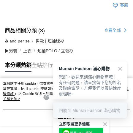
客服
商品相關分類 (3)
查看全部
⛳️ and per se
男款 | 短袖球衫
▶男裝
上衣
短袖POLO / 立領衫
本分類熱銷
全站排行
Munsin Fashion 滿心購物
您好，歡迎來到滿心購物商城！
有任何問題，請直接留下您的姓名
本網站中使用 cookie，欲查詢有關本網站使用 cookie 方式之詳情，及若您不希
及聯絡電話，方便我們以最快速度
熱門標籤
望在電腦上使用 cookie 時應如何變更電腦的 cookie 設定，請參閱本網站「
隱私
處理喔~
權條款
」之 Cookie 聲明。您繼續使用本網站即表示您同意本公司得按本網站使
用條款之 Cookie 聲明使用 cookie。
了解更多 >
回覆至 Munsin Fashion 滿心購物
我知道了
立即取得更多優惠
綁定 LINE 帳號