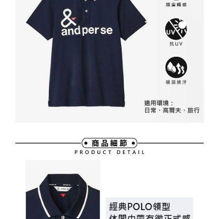
買賣價金債權讓與本公司後，依約使用本公司帳單繳交帳款。
後付繳納相關費用。
2.基於同意付款使用「大哥付你分期」之契約關係目的，商店將以您的個人
付款後萊爾富取貨
※ 交易是否成功請以「AFTEE先享後付 」之結帳頁面顯示為準，若有關於
資料（包含姓名、電話或地址）提供予台灣大哥大進項蒐集、處理及利用，
是否繳費成功／繳費後需取消欲退款等相關疑問，請聯繫「AFTEE先享後付
免運費
由本公司與您本人進行分期帳單所需資料之確認、核對及更正。
客戶支援中心」
https://netprotections.freshdesk.com/support/home
3.完整用戶服務條款，請詳閱以下連結：
https://oppay.tw/userRule
7-11取貨付款
【注意事項】
１．透過由恩沛科技股份有限公司提供之「AFTEE先享後付」服務完成之交
免運費
易，需依本服務之必要範圍內提供個人資料，並將交易相關給付款項請求債
權轉讓予恩沛科技股份有限公司。
付款後7-11取貨
２．關於個人資料處理事宜，請瀏覽以下網址：
免運費
https://aftee.tw/terms/#terms3
３．未成年的使用者請事先徵得法定代理人或監護人之同意方可使用
宅配
「AFTEE先享後付」，若未經同意申辦者引起之損失，本公司不負相關責
任。
免運費
４．使用「AFTEE先享後付」時，將依據個別帳號之用戶狀況，依本公司即
時審查核予不同之上限額度；若仍有額度不足之情形，本公司將視審查結果
離島宅配
請求用戶進行身份認證。
免運費
５．嚴禁一人註冊多個帳號或使用他人資訊註冊。若發現惡意使用之情形，
恩沛科技股份有限公司將有權停止該用戶之使用額度並採取法律行動。