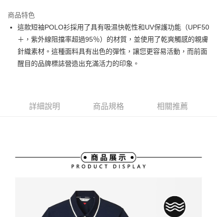
街口支付
商品特色
悠遊付
這款短袖POLO衫採用了具有吸濕快乾性和UV保護功能（UPF50
大哥付你分期
＋，紫外線阻擋率超過95％）的材質，並使用了乾爽觸感的親膚
相關說明
針織素材。這種面料具有出色的彈性，讓您更容易活動，而前面
【大哥付你分期使用說明】
醒目的品牌標誌營造出充滿活力的印象。
AFTEE先享後付
1.本服務由台灣大哥大提供，台灣大哥大用戶可立即使用無須另外申請。
2.付款方式選擇「大哥付你分期」，訂單成立後會自動跳轉到大哥付的交易
相關說明
流程，驗證手機門號後，選擇欲分期的期數、繳款截止日，確認付款後即完
【關於「AFTEE先享後付」】
成交易。
ATM付款
AFTEE先享後付是「在收到商品之後才付款」的支付方式。 讓您購物簡單
3.實際核准額度、可分期數及費用金額請依後續交易確認頁面所載為準。
詳細說明
商品規格
相關推薦
便利好安心！
4.訂單成立30分鐘內，如未前往確認交易或遇審核未通過，訂單將自動取
１．簡單：不需註冊會員、不需綁卡、不需儲值。
運送方式
消。如遇「轉專審核」未通過狀況，表示未達大哥付你分期系統評分，恕無
２．便利：只要手機號碼，簡訊認證，即可結帳。
法說明評估內容。
３．安心：先確認商品／服務後，再付款。
全家取貨付款
【繳款方式說明】
1.分期款項不併入電信帳單，「大哥付你分期」於每月結算日後寄送繳費提
免運費
【「AFTEE先享後付」結帳流程】
醒簡訊。
１．於結帳方式選擇「AFTEE先享後付」後，將跳轉至「AFTEE先享後付」
2.透過簡訊連結打開帳單後，可選擇「超商條碼／台灣大直營門市／銀行轉
付款後全家取貨
結帳頁面，進行簡訊認證並確認金額後，即可完成結帳。
帳／街口支付／iPASS MONEY」等通路繳費。
２．訂單成立數日內，您將收到繳費通知簡訊。
免運費
３．收到繳費通知簡訊後14天內，點擊此簡訊中的連結，可透過四大超商／
【注意事項】
ATM／網路銀行／等多元方式進行付款，方視為交易完成。
萊爾富取貨付款
1.本服務係由「台灣大哥大股份有限公司」（以下簡稱本公司）所提供，讓
※ 請注意：結帳手續完成當下不需立刻繳費，但若您需要取消訂單，請聯絡
用戶於交易時，得透過本服務購買商品或服務，並由商店將買賣／分期付款
免運費
購買商品的店家。未經商家同意取消之訂單仍視為有效，需透過AFTEE先享