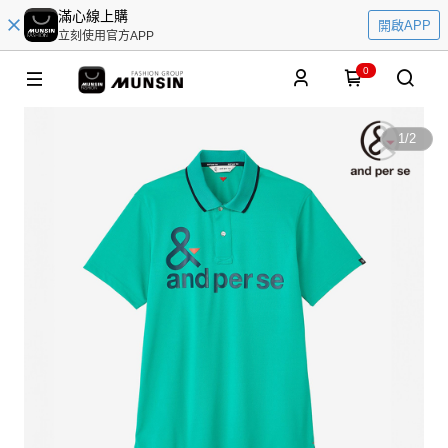
滿心線上購
開啟APP
立刻使用官方APP
0
1
/
2