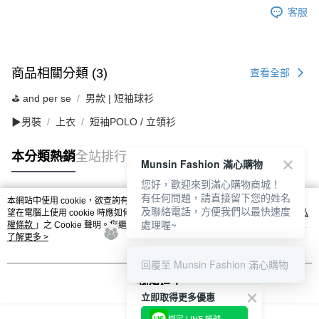
客服
商品相關分類 (3)
查看全部
⛳️ and per se
男款 | 短袖球衫
▶男裝
上衣
短袖POLO / 立領衫
本分類熱銷
全站排行
Munsin Fashion 滿心購物
您好，歡迎來到滿心購物商城！
有任何問題，請直接留下您的姓名
本網站中使用 cookie，欲查詢有關本網站使用 cookie 方式之詳情，及若您不希
及聯絡電話，方便我們以最快速度
熱門標籤
望在電腦上使用 cookie 時應如何變更電腦的 cookie 設定，請參閱本網站「
隱私
處理喔~
權條款
」之 Cookie 聲明。您繼續使用本網站即表示您同意本公司得按本網站使
用條款之 Cookie 聲明使用 cookie。
了解更多 >
回覆至 Munsin Fashion 滿心購物
我知道了
立即取得更多優惠
綁定 LINE 帳號