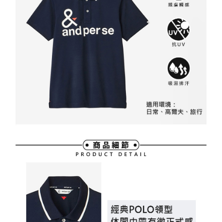
買賣價金債權讓與本公司後，依約使用本公司帳單繳交帳款。
後付繳納相關費用。
2.基於同意付款使用「大哥付你分期」之契約關係目的，商店將以您的個人
付款後萊爾富取貨
※ 交易是否成功請以「AFTEE先享後付 」之結帳頁面顯示為準，若有關於
資料（包含姓名、電話或地址）提供予台灣大哥大進項蒐集、處理及利用，
是否繳費成功／繳費後需取消欲退款等相關疑問，請聯繫「AFTEE先享後付
免運費
由本公司與您本人進行分期帳單所需資料之確認、核對及更正。
客戶支援中心」
https://netprotections.freshdesk.com/support/home
3.完整用戶服務條款，請詳閱以下連結：
https://oppay.tw/userRule
7-11取貨付款
【注意事項】
１．透過由恩沛科技股份有限公司提供之「AFTEE先享後付」服務完成之交
免運費
易，需依本服務之必要範圍內提供個人資料，並將交易相關給付款項請求債
權轉讓予恩沛科技股份有限公司。
付款後7-11取貨
２．關於個人資料處理事宜，請瀏覽以下網址：
免運費
https://aftee.tw/terms/#terms3
３．未成年的使用者請事先徵得法定代理人或監護人之同意方可使用
宅配
「AFTEE先享後付」，若未經同意申辦者引起之損失，本公司不負相關責
任。
免運費
４．使用「AFTEE先享後付」時，將依據個別帳號之用戶狀況，依本公司即
時審查核予不同之上限額度；若仍有額度不足之情形，本公司將視審查結果
離島宅配
請求用戶進行身份認證。
免運費
５．嚴禁一人註冊多個帳號或使用他人資訊註冊。若發現惡意使用之情形，
恩沛科技股份有限公司將有權停止該用戶之使用額度並採取法律行動。