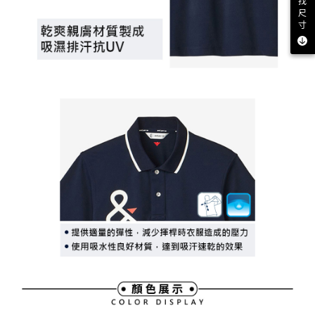
找
尺
寸