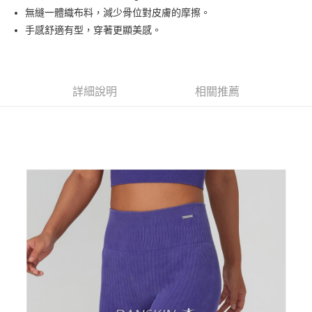
【大哥付你分期使用說明】
無縫一體織布料，減少骨位對皮膚的摩擦。
AFTEE先享後付
1.本服務由台灣大哥大提供，台灣大哥大用戶可立即使用無須另外申請。
手感舒適有型，穿著更顯美感。
2.付款方式選擇「大哥付你分期」，訂單成立後會自動跳轉到大哥付的交易
相關說明
流程，驗證手機門號後，選擇欲分期的期數、繳款截止日，確認付款後即完
【關於「AFTEE先享後付」】
成交易。
ATM付款
AFTEE先享後付是「在收到商品之後才付款」的支付方式。 讓您購物簡單
3.實際核准額度、可分期數及費用金額請依後續交易確認頁面所載為準。
便利好安心！
4.訂單成立30分鐘內，如未前往確認交易或遇審核未通過，訂單將自動取
１．簡單：不需註冊會員、不需綁卡、不需儲值。
詳細說明
相關推薦
運送方式
消。如遇「轉專審核」未通過狀況，表示未達大哥付你分期系統評分，恕無
２．便利：只要手機號碼，簡訊認證，即可結帳。
法說明評估內容。
３．安心：先確認商品／服務後，再付款。
全家取貨付款
【繳款方式說明】
1.分期款項不併入電信帳單，「大哥付你分期」於每月結算日後寄送繳費提
免運費
【「AFTEE先享後付」結帳流程】
醒簡訊。
１．於結帳方式選擇「AFTEE先享後付」後，將跳轉至「AFTEE先享後付」
2.透過簡訊連結打開帳單後，可選擇「超商條碼／台灣大直營門市／銀行轉
付款後全家取貨
結帳頁面，進行簡訊認證並確認金額後，即可完成結帳。
帳／街口支付／iPASS MONEY」等通路繳費。
２．訂單成立數日內，您將收到繳費通知簡訊。
免運費
３．收到繳費通知簡訊後14天內，點擊此簡訊中的連結，可透過四大超商／
【注意事項】
ATM／網路銀行／等多元方式進行付款，方視為交易完成。
萊爾富取貨付款
1.本服務係由「台灣大哥大股份有限公司」（以下簡稱本公司）所提供，讓
※ 請注意：結帳手續完成當下不需立刻繳費，但若您需要取消訂單，請聯絡
用戶於交易時，得透過本服務購買商品或服務，並由商店將買賣／分期付款
免運費
購買商品的店家。未經商家同意取消之訂單仍視為有效，需透過AFTEE先享
買賣價金債權讓與本公司後，依約使用本公司帳單繳交帳款。
後付繳納相關費用。
2.基於同意付款使用「大哥付你分期」之契約關係目的，商店將以您的個人
付款後萊爾富取貨
※ 交易是否成功請以「AFTEE先享後付 」之結帳頁面顯示為準，若有關於
資料（包含姓名、電話或地址）提供予台灣大哥大進項蒐集、處理及利用，
是否繳費成功／繳費後需取消欲退款等相關疑問，請聯繫「AFTEE先享後付
免運費
由本公司與您本人進行分期帳單所需資料之確認、核對及更正。
客戶支援中心」
https://netprotections.freshdesk.com/support/home
3.完整用戶服務條款，請詳閱以下連結：
https://oppay.tw/userRule
7-11取貨付款
【注意事項】