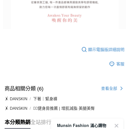
顯示電腦版詳細說明
客服
商品相關分類 (6)
查看全部
🤸 DANSKIN
下著｜緊身褲
🤸 DANSKIN
🏋️‍♀️健身房推薦 | 增肌減脂 美腿美臀
本分類熱銷
全站排行
Munsin Fashion 滿心購物