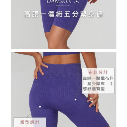
１．透過由恩沛科技股份有限公司提供之「AFTEE先享後付」服務完成之交
免運費
易，需依本服務之必要範圍內提供個人資料，並將交易相關給付款項請求債
權轉讓予恩沛科技股份有限公司。
付款後7-11取貨
２．關於個人資料處理事宜，請瀏覽以下網址：
免運費
https://aftee.tw/terms/#terms3
３．未成年的使用者請事先徵得法定代理人或監護人之同意方可使用
宅配
「AFTEE先享後付」，若未經同意申辦者引起之損失，本公司不負相關責
任。
免運費
４．使用「AFTEE先享後付」時，將依據個別帳號之用戶狀況，依本公司即
時審查核予不同之上限額度；若仍有額度不足之情形，本公司將視審查結果
離島宅配
請求用戶進行身份認證。
免運費
５．嚴禁一人註冊多個帳號或使用他人資訊註冊。若發現惡意使用之情形，
恩沛科技股份有限公司將有權停止該用戶之使用額度並採取法律行動。