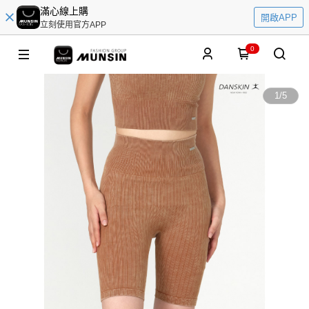
滿心線上購
開啟APP
立刻使用官方APP
0
1
/
5