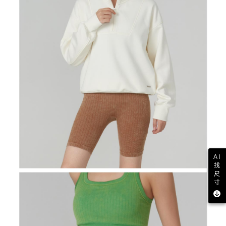
AI
找
尺
寸