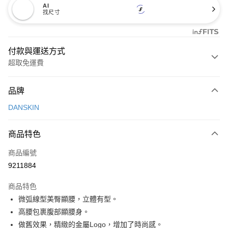
AI
找尺寸
付款與運送方式
超取免運費
付款方式
品牌
信用卡一次付款
DANSKIN
超商取貨付款
商品特色
LINE Pay
商品編號
Apple Pay
9211884
街口支付
商品特色
悠遊付
微弧線型美臀顯腰，立體有型。
大哥付你分期
高腰包裹腹部顯腰身。
相關說明
做舊效果，精緻的金屬Logo，增加了時尚感。