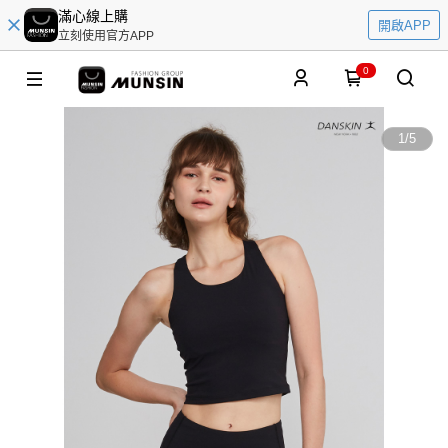
滿心線上購
開啟APP
立刻使用官方APP
0
1
/
5