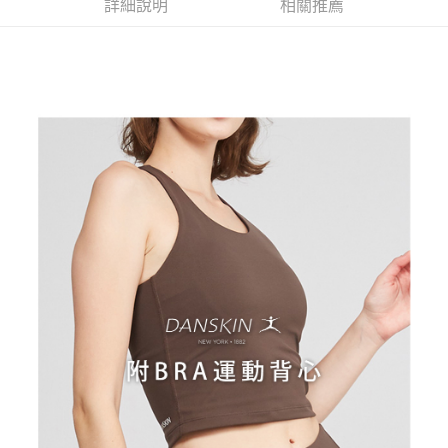
AFTEE先享後付
1.本服務由台灣大哥大提供，台灣大哥大用戶可立即使用無須另外申請。
詳細說明
相關推薦
2.付款方式選擇「大哥付你分期」，訂單成立後會自動跳轉到大哥付的交易
相關說明
流程，驗證手機門號後，選擇欲分期的期數、繳款截止日，確認付款後即完
【關於「AFTEE先享後付」】
成交易。
ATM付款
AFTEE先享後付是「在收到商品之後才付款」的支付方式。 讓您購物簡單
3.實際核准額度、可分期數及費用金額請依後續交易確認頁面所載為準。
便利好安心！
4.訂單成立30分鐘內，如未前往確認交易或遇審核未通過，訂單將自動取
１．簡單：不需註冊會員、不需綁卡、不需儲值。
運送方式
消。如遇「轉專審核」未通過狀況，表示未達大哥付你分期系統評分，恕無
２．便利：只要手機號碼，簡訊認證，即可結帳。
法說明評估內容。
３．安心：先確認商品／服務後，再付款。
全家取貨付款
【繳款方式說明】
1.分期款項不併入電信帳單，「大哥付你分期」於每月結算日後寄送繳費提
免運費
【「AFTEE先享後付」結帳流程】
醒簡訊。
１．於結帳方式選擇「AFTEE先享後付」後，將跳轉至「AFTEE先享後付」
2.透過簡訊連結打開帳單後，可選擇「超商條碼／台灣大直營門市／銀行轉
付款後全家取貨
結帳頁面，進行簡訊認證並確認金額後，即可完成結帳。
帳／街口支付／iPASS MONEY」等通路繳費。
２．訂單成立數日內，您將收到繳費通知簡訊。
免運費
３．收到繳費通知簡訊後14天內，點擊此簡訊中的連結，可透過四大超商／
【注意事項】
ATM／網路銀行／等多元方式進行付款，方視為交易完成。
萊爾富取貨付款
1.本服務係由「台灣大哥大股份有限公司」（以下簡稱本公司）所提供，讓
※ 請注意：結帳手續完成當下不需立刻繳費，但若您需要取消訂單，請聯絡
用戶於交易時，得透過本服務購買商品或服務，並由商店將買賣／分期付款
免運費
購買商品的店家。未經商家同意取消之訂單仍視為有效，需透過AFTEE先享
買賣價金債權讓與本公司後，依約使用本公司帳單繳交帳款。
後付繳納相關費用。
2.基於同意付款使用「大哥付你分期」之契約關係目的，商店將以您的個人
付款後萊爾富取貨
※ 交易是否成功請以「AFTEE先享後付 」之結帳頁面顯示為準，若有關於
資料（包含姓名、電話或地址）提供予台灣大哥大進項蒐集、處理及利用，
是否繳費成功／繳費後需取消欲退款等相關疑問，請聯繫「AFTEE先享後付
免運費
由本公司與您本人進行分期帳單所需資料之確認、核對及更正。
客戶支援中心」
https://netprotections.freshdesk.com/support/home
3.完整用戶服務條款，請詳閱以下連結：
https://oppay.tw/userRule
7-11取貨付款
【注意事項】
１．透過由恩沛科技股份有限公司提供之「AFTEE先享後付」服務完成之交
免運費
易，需依本服務之必要範圍內提供個人資料，並將交易相關給付款項請求債