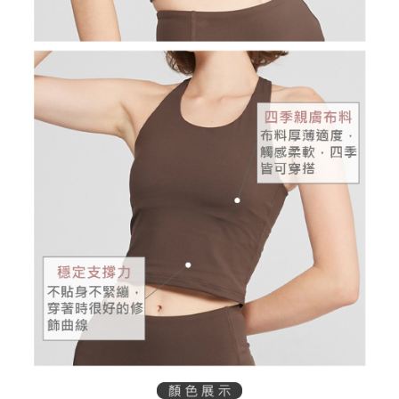
權轉讓予恩沛科技股份有限公司。
付款後7-11取貨
２．關於個人資料處理事宜，請瀏覽以下網址：
免運費
https://aftee.tw/terms/#terms3
３．未成年的使用者請事先徵得法定代理人或監護人之同意方可使用
宅配
「AFTEE先享後付」，若未經同意申辦者引起之損失，本公司不負相關責
任。
免運費
４．使用「AFTEE先享後付」時，將依據個別帳號之用戶狀況，依本公司即
時審查核予不同之上限額度；若仍有額度不足之情形，本公司將視審查結果
離島宅配
請求用戶進行身份認證。
免運費
５．嚴禁一人註冊多個帳號或使用他人資訊註冊。若發現惡意使用之情形，
恩沛科技股份有限公司將有權停止該用戶之使用額度並採取法律行動。