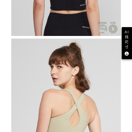
AI
找
尺
寸