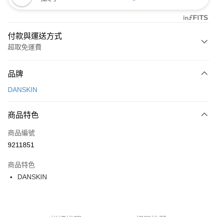
付款與運送方式
超取免運費
付款方式
品牌
信用卡一次付款
DANSKIN
超商取貨付款
商品特色
LINE Pay
商品編號
Apple Pay
9211851
街口支付
商品特色
悠遊付
DANSKIN
大哥付你分期
相關說明
【大哥付你分期使用說明】