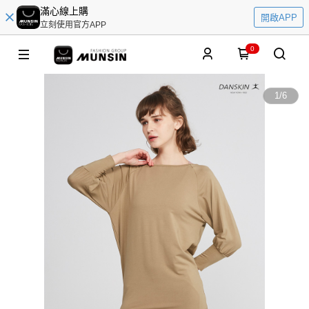
滿心線上購
開啟APP
立刻使用官方APP
0
1
/
6