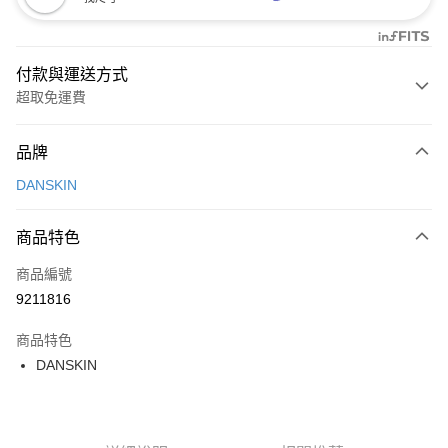
付款與運送方式
超取免運費
付款方式
品牌
信用卡一次付款
DANSKIN
超商取貨付款
商品特色
LINE Pay
商品編號
Apple Pay
9211816
街口支付
商品特色
悠遊付
DANSKIN
大哥付你分期
相關說明
【大哥付你分期使用說明】