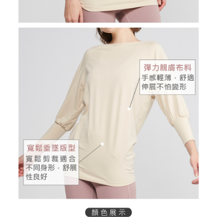
權轉讓予恩沛科技股份有限公司。
付款後7-11取貨
２．關於個人資料處理事宜，請瀏覽以下網址：
免運費
https://aftee.tw/terms/#terms3
３．未成年的使用者請事先徵得法定代理人或監護人之同意方可使用
宅配
「AFTEE先享後付」，若未經同意申辦者引起之損失，本公司不負相關責
任。
免運費
４．使用「AFTEE先享後付」時，將依據個別帳號之用戶狀況，依本公司即
時審查核予不同之上限額度；若仍有額度不足之情形，本公司將視審查結果
離島宅配
請求用戶進行身份認證。
免運費
５．嚴禁一人註冊多個帳號或使用他人資訊註冊。若發現惡意使用之情形，
恩沛科技股份有限公司將有權停止該用戶之使用額度並採取法律行動。