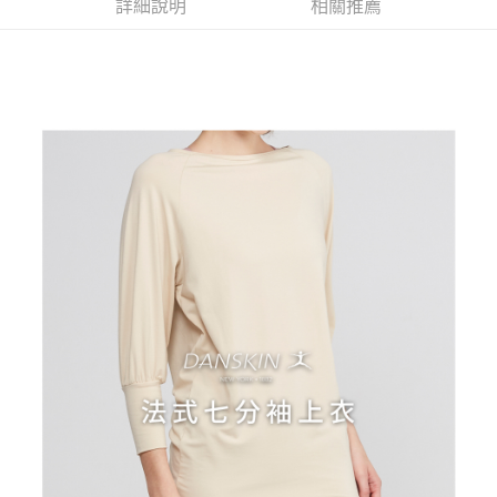
AFTEE先享後付
1.本服務由台灣大哥大提供，台灣大哥大用戶可立即使用無須另外申請。
詳細說明
相關推薦
2.付款方式選擇「大哥付你分期」，訂單成立後會自動跳轉到大哥付的交易
相關說明
流程，驗證手機門號後，選擇欲分期的期數、繳款截止日，確認付款後即完
【關於「AFTEE先享後付」】
成交易。
ATM付款
AFTEE先享後付是「在收到商品之後才付款」的支付方式。 讓您購物簡單
3.實際核准額度、可分期數及費用金額請依後續交易確認頁面所載為準。
便利好安心！
4.訂單成立30分鐘內，如未前往確認交易或遇審核未通過，訂單將自動取
１．簡單：不需註冊會員、不需綁卡、不需儲值。
運送方式
消。如遇「轉專審核」未通過狀況，表示未達大哥付你分期系統評分，恕無
２．便利：只要手機號碼，簡訊認證，即可結帳。
法說明評估內容。
３．安心：先確認商品／服務後，再付款。
全家取貨付款
【繳款方式說明】
1.分期款項不併入電信帳單，「大哥付你分期」於每月結算日後寄送繳費提
免運費
【「AFTEE先享後付」結帳流程】
醒簡訊。
１．於結帳方式選擇「AFTEE先享後付」後，將跳轉至「AFTEE先享後付」
2.透過簡訊連結打開帳單後，可選擇「超商條碼／台灣大直營門市／銀行轉
付款後全家取貨
結帳頁面，進行簡訊認證並確認金額後，即可完成結帳。
帳／街口支付／iPASS MONEY」等通路繳費。
２．訂單成立數日內，您將收到繳費通知簡訊。
免運費
３．收到繳費通知簡訊後14天內，點擊此簡訊中的連結，可透過四大超商／
【注意事項】
ATM／網路銀行／等多元方式進行付款，方視為交易完成。
萊爾富取貨付款
1.本服務係由「台灣大哥大股份有限公司」（以下簡稱本公司）所提供，讓
※ 請注意：結帳手續完成當下不需立刻繳費，但若您需要取消訂單，請聯絡
用戶於交易時，得透過本服務購買商品或服務，並由商店將買賣／分期付款
免運費
購買商品的店家。未經商家同意取消之訂單仍視為有效，需透過AFTEE先享
買賣價金債權讓與本公司後，依約使用本公司帳單繳交帳款。
後付繳納相關費用。
2.基於同意付款使用「大哥付你分期」之契約關係目的，商店將以您的個人
付款後萊爾富取貨
※ 交易是否成功請以「AFTEE先享後付 」之結帳頁面顯示為準，若有關於
資料（包含姓名、電話或地址）提供予台灣大哥大進項蒐集、處理及利用，
是否繳費成功／繳費後需取消欲退款等相關疑問，請聯繫「AFTEE先享後付
免運費
由本公司與您本人進行分期帳單所需資料之確認、核對及更正。
客戶支援中心」
https://netprotections.freshdesk.com/support/home
3.完整用戶服務條款，請詳閱以下連結：
https://oppay.tw/userRule
7-11取貨付款
【注意事項】
１．透過由恩沛科技股份有限公司提供之「AFTEE先享後付」服務完成之交
免運費
易，需依本服務之必要範圍內提供個人資料，並將交易相關給付款項請求債