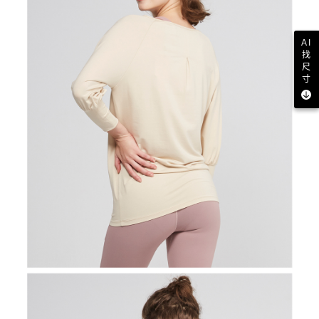
AI
找
尺
寸