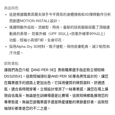
街口支付
商品特色
悠遊付
這是根據職業高爾夫球手今平周吾的身體規格和3D揮桿動作分析
大哥付你分期
而創建MOTION INSTALL設計。
相關說明
搖擺時動作自如，流線型、時尚。最新的技術服裝搭載了頂級運
【大哥付你分期使用說明】
動員的表現。 防紫外線（UPF 30以上+防紫外線率90%以上）
AFTEE先享後付
1.本服務由台灣大哥大提供，台灣大哥大用戶可立即使用無須另外申請。
功能 - 短袖小高領T卹，全身印花．
2.付款方式選擇「大哥付你分期」，訂單成立後會自動跳轉到大哥付的交易
相關說明
流程，驗證手機門號後，選擇欲分期的期數、繳款截止日，確認付款後即完
採用Alpha Dry 3D材料，吸汗速乾，保持皮膚乾爽，減少粘性和
【關於「AFTEE先享後付」】
成交易。
ATM付款
AFTEE先享後付是「在收到商品之後才付款」的支付方式。 讓您購物簡單
汗冷感。
3.實際核准額度、可分期數及費用金額請依後續交易確認頁面所載為準。
便利好安心！
4.訂單成立30分鐘內，如未前往確認交易或遇審核未通過，訂單將自動取
１．簡單：不需註冊會員、不需綁卡、不需儲值。
銷售重點
運送方式
消。如遇「轉專審核」未通過狀況，表示未達大哥付你分期系統評分，恕無
２．便利：只要手機號碼，簡訊認證，即可結帳。
法說明評估內容。
讓我們為您介紹【AND PER SE】男款職業選手指定款立領短棉
３．安心：先確認商品／服務後，再付款。
全家取貨付款
【繳款方式說明】
DGS205X1。這款短袖球衫是AND PER SE專為男性設計的，讓您
1.分期款項不併入電信帳單，「大哥付你分期」於每月結算日後寄送繳費提
免運費
【「AFTEE先享後付」結帳流程】
在職業選手的道路上更加出色。它採用優質的棉質面料，舒適透
醒簡訊。
１．於結帳方式選擇「AFTEE先享後付」後，將跳轉至「AFTEE先享後付」
2.透過簡訊連結打開帳單後，可選擇「超商條碼／台灣大直營門市／銀行轉
付款後全家取貨
氣，適合長時間穿著。立領設計增添了一絲專業感，讓您在場上展
結帳頁面，進行簡訊認證並確認金額後，即可完成結帳。
帳／街口支付／iPASS MONEY」等通路繳費。
２．訂單成立數日內，您將收到繳費通知簡訊。
現自信風采。無論是在訓練場還是比賽場，這款短棉都能展現您的
免運費
３．收到繳費通知簡訊後14天內，點擊此簡訊中的連結，可透過四大超商／
【注意事項】
專業態度。無論您是職業選手還是熱愛運動的業餘愛好者，這款短
ATM／網路銀行／等多元方式進行付款，方視為交易完成。
萊爾富取貨付款
1.本服務係由「台灣大哥大股份有限公司」（以下簡稱本公司）所提供，讓
※ 請注意：結帳手續完成當下不需立刻繳費，但若您需要取消訂單，請聯絡
袖球衫都會是您的不二之選。
用戶於交易時，得透過本服務購買商品或服務，並由商店將買賣／分期付款
免運費
購買商品的店家。未經商家同意取消之訂單仍視為有效，需透過AFTEE先享