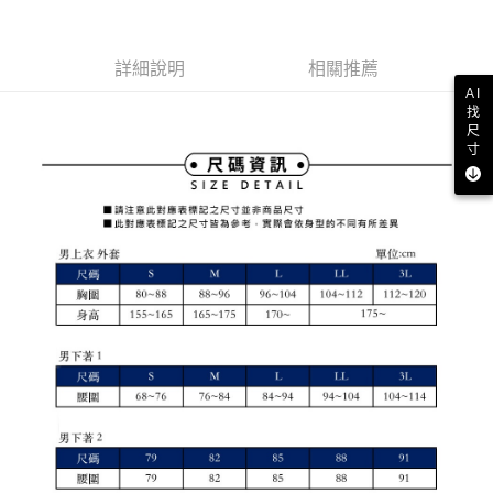
買賣價金債權讓與本公司後，依約使用本公司帳單繳交帳款。
後付繳納相關費用。
2.基於同意付款使用「大哥付你分期」之契約關係目的，商店將以您的個人
付款後萊爾富取貨
※ 交易是否成功請以「AFTEE先享後付 」之結帳頁面顯示為準，若有關於
資料（包含姓名、電話或地址）提供予台灣大哥大進項蒐集、處理及利用，
是否繳費成功／繳費後需取消欲退款等相關疑問，請聯繫「AFTEE先享後付
免運費
由本公司與您本人進行分期帳單所需資料之確認、核對及更正。
詳細說明
相關推薦
客戶支援中心」
https://netprotections.freshdesk.com/support/home
3.完整用戶服務條款，請詳閱以下連結：
https://oppay.tw/userRule
AI
7-11取貨付款
【注意事項】
找
１．透過由恩沛科技股份有限公司提供之「AFTEE先享後付」服務完成之交
免運費
尺
易，需依本服務之必要範圍內提供個人資料，並將交易相關給付款項請求債
寸
權轉讓予恩沛科技股份有限公司。
付款後7-11取貨
２．關於個人資料處理事宜，請瀏覽以下網址：
免運費
https://aftee.tw/terms/#terms3
３．未成年的使用者請事先徵得法定代理人或監護人之同意方可使用
宅配
「AFTEE先享後付」，若未經同意申辦者引起之損失，本公司不負相關責
任。
免運費
４．使用「AFTEE先享後付」時，將依據個別帳號之用戶狀況，依本公司即
時審查核予不同之上限額度；若仍有額度不足之情形，本公司將視審查結果
離島宅配
請求用戶進行身份認證。
免運費
５．嚴禁一人註冊多個帳號或使用他人資訊註冊。若發現惡意使用之情形，
恩沛科技股份有限公司將有權停止該用戶之使用額度並採取法律行動。