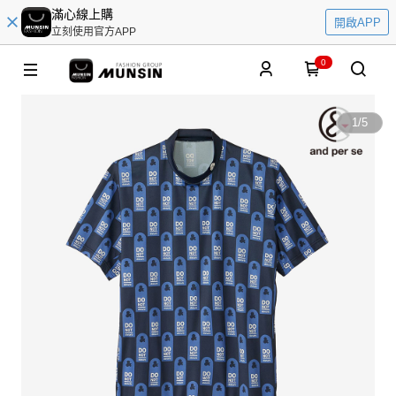
滿心線上購
開啟APP
立刻使用官方APP
0
1
/
5