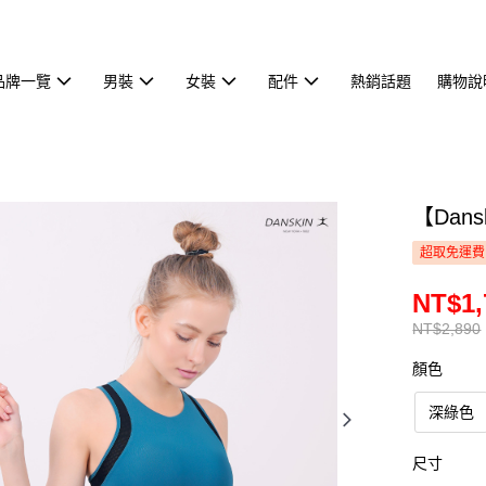
品牌一覽
男裝
女裝
配件
熱銷話題
購物說
【Dan
超取免運費
NT$1,
NT$2,890
顏色
深綠色
尺寸