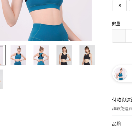
S
數量
付款與運
超取免運
付款方式
品牌