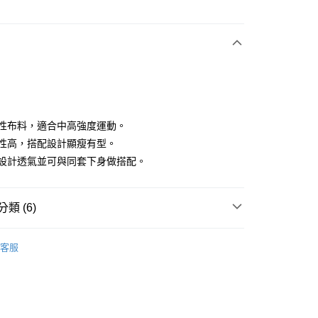
次付款
付款
高彈性布料，適合中高強度運動。
包覆性高，搭配設計顯瘦有型。
網紗設計透氣並可與同套下身做搭配。
分期
你分期使用說明】
享後付
類 (6)
由台灣大哥大提供，台灣大哥大用戶可立即使用無須另外申請。
式選擇「大哥付你分期」，訂單成立後會自動跳轉到大哥付的交易
證手機門號後，選擇欲分期的期數、繳款截止日，確認付款後即
IN
上衣｜運動內衣
FTEE先享後付」】
。
客服
先享後付是「在收到商品之後才付款」的支付方式。 讓您購物簡單
IN
准額度、可分期數及費用金額請依後續交易確認頁面所載為準。
🏋️‍♀️健身房推薦 | 增肌減脂 美腿美臀
心！
立30分鐘內，如未前往確認交易或遇審核未通過，訂單將自動取
：不需註冊會員、不需綁卡、不需儲值。
IN
🌟限時6折
「轉專審核」未通過狀況，表示未達大哥付你分期系統評分，恕
：只要手機號碼，簡訊認證，即可結帳。
評估內容。
：先確認商品／服務後，再付款。
IN
🔸內著嚴選｜穩定支撐 親膚透氣
式說明】