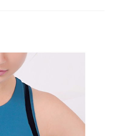
付款
項不併入電信帳單，「大哥付你分期」於每月結算日後寄送繳費提
EE先享後付」結帳流程】
瑜珈
運動內衣
方式選擇「AFTEE先享後付」後，將跳轉至「AFTEE先享後
訊連結打開帳單後，可選擇「超商條碼／台灣大直營門市／銀行轉
頁面，進行簡訊認證並確認金額後，即可完成結帳。
選｜精選3折起
🤸‍♀️DANSKIN ｜限量3折起
限量6折
付／iPASS MONEY」等通路繳費。
家取貨
成立數日內，您將收到繳費通知簡訊。
費通知簡訊後14天內，點擊此簡訊中的連結，可透過四大超商
項】
網路銀行／等多元方式進行付款，方視為交易完成。
係由「台灣大哥大股份有限公司」（以下簡稱本公司）所提供，讓
：結帳手續完成當下不需立刻繳費，但若您需要取消訂單，請聯
貨付款
易時，得透過本服務購買商品或服務，並由商店將買賣／分期付
的店家。未經商家同意取消之訂單仍視為有效，需透過AFTEE
金債權讓與本公司後，依約使用本公司帳單繳交帳款。
繳納相關費用。
意付款使用「大哥付你分期」之契約關係目的，商店將以您的個人
否成功請以「AFTEE先享後付 」之結帳頁面顯示為準，若有關於
含姓名、電話或地址）提供予台灣大哥大進項蒐集、處理及利
功／繳費後需取消欲退款等相關疑問，請聯繫「AFTEE先享後
爾富取貨
公司與您本人進行分期帳單所需資料之確認、核對及更正。
援中心」
https://netprotections.freshdesk.com/support/home
戶服務條款，請詳閱以下連結：
https://oppay.tw/userRule
項】
付款
恩沛科技股份有限公司提供之「AFTEE先享後付」服務完成之
依本服務之必要範圍內提供個人資料，並將交易相關給付款項請
讓予恩沛科技股份有限公司。
個人資料處理事宜，請瀏覽以下網址：
1取貨
ee.tw/terms/#terms3
年的使用者請事先徵得法定代理人或監護人之同意方可使用
E先享後付」，若未經同意申辦者引起之損失，本公司不負相關責
AFTEE先享後付」時，將依據個別帳號之用戶狀況，依本公司
核予不同之上限額度；若仍有額度不足之情形，本公司將視審查
用戶進行身份認證。