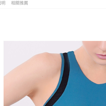
全家取貨
1.分期款
【「AFT
說明
相關推薦
▶女裝
醒簡訊。
免運費
１．於結帳
2.透過簡
付」結帳
📍本月精
帳／街口支
付款後全
２．訂單
３．收到繳
免運費
【注意事
／ATM／
1.本服務
※ 請注意
萊爾富取
用戶於交
絡購買商品
款買賣價
先享後付
免運費
2.基於同
※ 交易是
資料（包
是否繳費成
付款後萊
用，由本
付客戶支
免運費
3.完整用
【注意事
7-11取貨
１．透過由
交易，需
免運費
求債權轉
２．關於
付款後7-1
https://aft
免運費
３．未成
「AFTE
宅配
任。
４．使用「
免運費
即時審查
結果請求