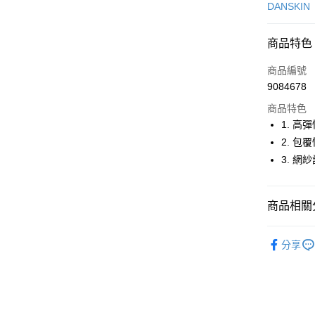
信用卡一
DANSKIN
超商取貨
商品特色
LINE Pay
商品編號
Apple Pay
9084678
商品特色
街口支付
1. 
悠遊付
2. 
3. 
大哥付你
相關說明
【大哥付
AFTEE先
商品相關分
1.本服務
2.付款方
相關說明
流程，驗
🤸 DANSK
【關於「A
ATM付款
完成交易
分享
AFTEE
🤸 DANSK
3.實際核
便利好安
4.訂單成
１．簡單
🤸 DANSK
消。如遇
２．便利
運送方式
無法說明
３．安心
🤸 DANSK
【繳款方