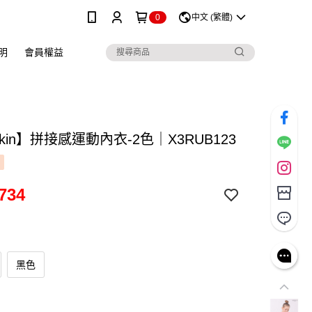
0
中文 (繁體)
明
會員權益
skin】拼接感運動內衣-2色｜X3RUB123
734
黑色