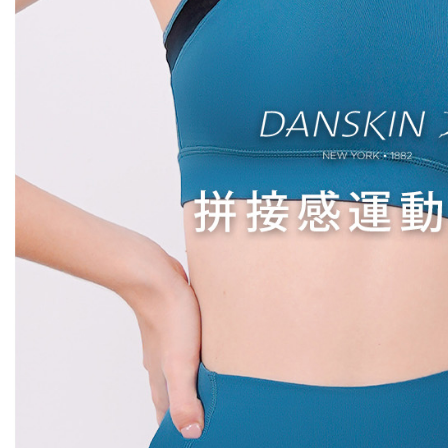
離島宅配
５．嚴禁
免運費
形，恩沛
動。