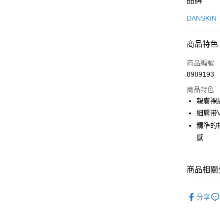
品牌
信用卡一
DANSKIN
超商取貨
商品特色
LINE Pay
商品編號
Apple Pay
8989193
商品特色
街口支付
親膚裸
悠遊付
細肩带
精準的
大哥付你
感
相關說明
【大哥付
AFTEE先
1.本服務
2.付款方
相關說明
商品相關分
流程，驗
【關於「A
ATM付款
完成交易
AFTEE
🤸 DANSK
3.實際核
便利好安
分享
4.訂單成
１．簡單
🤸 DANSK
消。如遇
２．便利
運送方式
無法說明