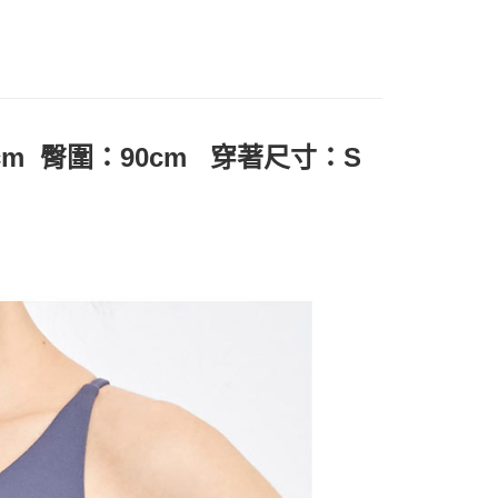
IN
：先確認商品／服務後，再付款。
🌟限時6折
式說明】
付款
項不併入電信帳單，「大哥付你分期」於每月結算日後寄送繳費提
IN
🔸內著嚴選｜穩定支撐 親膚透氣
EE先享後付」結帳流程】
方式選擇「AFTEE先享後付」後，將跳轉至「AFTEE先享後
瑜珈
運動內衣
訊連結打開帳單後，可選擇「超商條碼／台灣大直營門市／銀行轉
頁面，進行簡訊認證並確認金額後，即可完成結帳。
付／iPASS MONEY」等通路繳費。
家取貨
成立數日內，您將收到繳費通知簡訊。
選｜精選3折起
🤸‍♀️DANSKIN ｜限量3折起
限量6折
費通知簡訊後14天內，點擊此簡訊中的連結，可透過四大超商
項】
網路銀行／等多元方式進行付款，方視為交易完成。
cm 臀圍：90cm 穿著尺寸：S
係由「台灣大哥大股份有限公司」（以下簡稱本公司）所提供，讓
：結帳手續完成當下不需立刻繳費，但若您需要取消訂單，請聯
貨付款
易時，得透過本服務購買商品或服務，並由商店將買賣／分期付
的店家。未經商家同意取消之訂單仍視為有效，需透過AFTEE
金債權讓與本公司後，依約使用本公司帳單繳交帳款。
繳納相關費用。
意付款使用「大哥付你分期」之契約關係目的，商店將以您的個人
否成功請以「AFTEE先享後付 」之結帳頁面顯示為準，若有關於
含姓名、電話或地址）提供予台灣大哥大進項蒐集、處理及利
功／繳費後需取消欲退款等相關疑問，請聯繫「AFTEE先享後
爾富取貨
公司與您本人進行分期帳單所需資料之確認、核對及更正。
援中心」
https://netprotections.freshdesk.com/support/home
戶服務條款，請詳閱以下連結：
https://oppay.tw/userRule
項】
付款
恩沛科技股份有限公司提供之「AFTEE先享後付」服務完成之
依本服務之必要範圍內提供個人資料，並將交易相關給付款項請
讓予恩沛科技股份有限公司。
個人資料處理事宜，請瀏覽以下網址：
1取貨
ee.tw/terms/#terms3
年的使用者請事先徵得法定代理人或監護人之同意方可使用
E先享後付」，若未經同意申辦者引起之損失，本公司不負相關責
AFTEE先享後付」時，將依據個別帳號之用戶狀況，依本公司