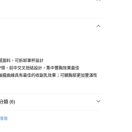
次付款
付款
感面料，可拆卸罩杯設計
V領，前中交叉扭結設計，集中豐胸效果最佳
袖攏曲線具有最佳的收副乳效果；可顯胸部更加豐滿性
分期
你分期使用說明】
享後付
由台灣大哥大提供，台灣大哥大用戶可立即使用無須另外申請。
式選擇「大哥付你分期」，訂單成立後會自動跳轉到大哥付的交易
類 (6)
證手機門號後，選擇欲分期的期數、繳款截止日，確認付款後即
FTEE先享後付」】
。
先享後付是「在收到商品之後才付款」的支付方式。 讓您購物簡單
IN
上衣｜運動內衣
准額度、可分期數及費用金額請依後續交易確認頁面所載為準。
心！
客服
立30分鐘內，如未前往確認交易或遇審核未通過，訂單將自動取
：不需註冊會員、不需綁卡、不需儲值。
IN
🏋️‍♀️健身房推薦 | 增肌減脂 美腿美臀
「轉專審核」未通過狀況，表示未達大哥付你分期系統評分，恕
：只要手機號碼，簡訊認證，即可結帳。
評估內容。