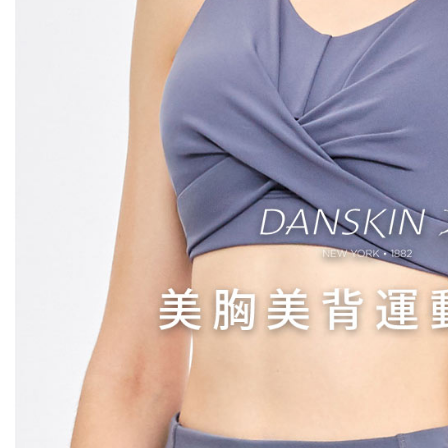
即時審查
結果請求
離島宅配
５．嚴禁
免運費
形，恩沛
動。