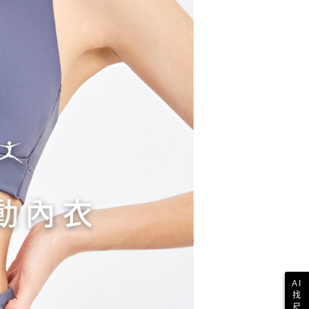
核予不同之上限額度；若仍有額度不足之情形，本公司將視審查
用戶進行身份認證。
一人註冊多個帳號或使用他人資訊註冊。若發現惡意使用之情
科技股份有限公司將有權停止該用戶之使用額度並採取法律行
AI
找
尺