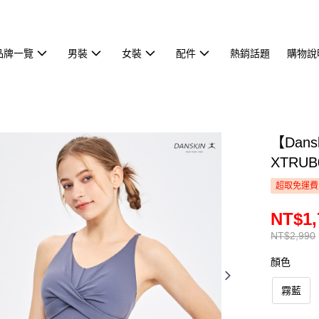
品牌一覽
男裝
女裝
配件
熱銷話題
購物說
【Dan
XTRUB
超取免運費
NT$1,
NT$2,990
顏色
霧藍