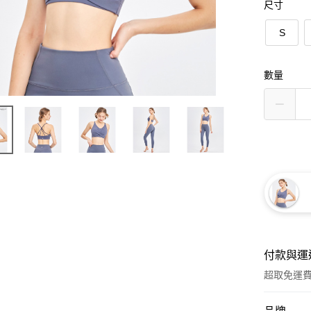
尺寸
S
數量
付款與運
超取免運
付款方式