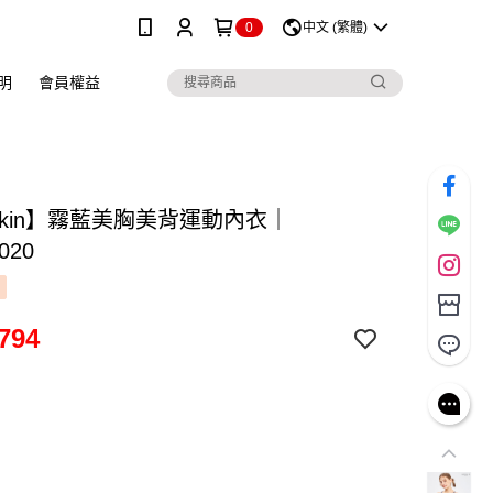
0
中文 (繁體)
明
會員權益
skin】霧藍美胸美背運動內衣｜
020
794