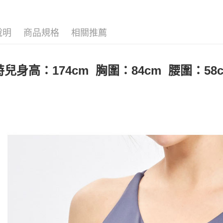
🤸 DANSK
３．安心
【繳款方
全家取貨
1.分期款
🤸 DANSK
【「AFT
醒簡訊。
免運費
１．於結帳
說明
商品規格
相關推薦
▶女裝
2.透過簡
付」結帳
帳／街口支
付款後全
２．訂單
📍本月精
３．收到繳
免運費
【注意事
／ATM／
兒身高：174cm 胸圍：84cm 腰圍：58
1.本服務
※ 請注意
萊爾富取
用戶於交
絡購買商品
款買賣價
先享後付
免運費
2.基於同
※ 交易是
資料（包
是否繳費成
付款後萊
用，由本
付客戶支
免運費
3.完整用
【注意事
7-11取貨
１．透過由
交易，需
免運費
求債權轉
２．關於
付款後7-1
https://aft
免運費
３．未成
「AFTE
宅配
任。
４．使用「
免運費