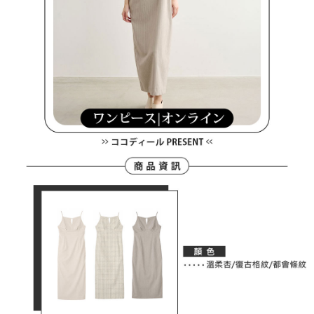
３．未成年的使用者請事先徵得法定代理人或監護人之同意方可使用
宅配
「AFTEE先享後付」，若未經同意申辦者引起之損失，本公司不負相關責
任。
免運費
４．使用「AFTEE先享後付」時，將依據個別帳號之用戶狀況，依本公司即
時審查核予不同之上限額度；若仍有額度不足之情形，本公司將視審查結果
離島宅配
請求用戶進行身份認證。
免運費
５．嚴禁一人註冊多個帳號或使用他人資訊註冊。若發現惡意使用之情形，
恩沛科技股份有限公司將有權停止該用戶之使用額度並採取法律行動。