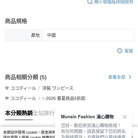
顯示電腦版詳細說明
商品規格
產地
中國
客服
商品相關分類 (5)
查看全部
🌹 ココディール
洋裝 ワンピース
🌹 ココディール
✨2026 春夏商品5折起
本分類熱銷
全站排行
Munsin Fashion 滿心購物
您好，歡迎來到滿心購物商城！
有任何問題，請直接留下您的姓名
本網站中使用 cookie，欲查詢有關本網站使用 cookie 方式之詳情，及若您不希
及聯絡電話，方便我們以最快速度
熱門標籤
望在電腦上使用 cookie 時應如何變更電腦的 cookie 設定，請參閱本網站「
隱私