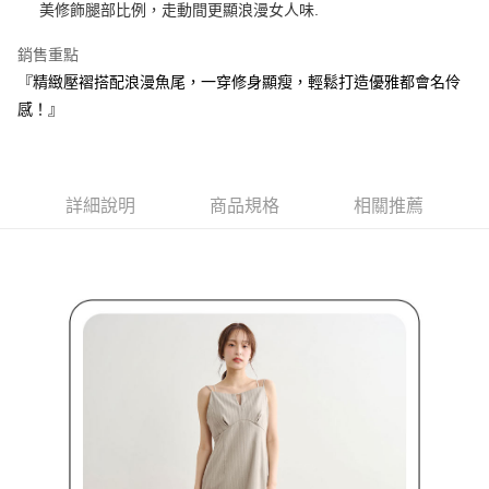
ATM付款
AFTEE先享後付是「在收到商品之後才付款」的支付方式。 讓您購物簡單
美修飾腿部比例，走動間更顯浪漫女人味.
3.實際核准額度、可分期數及費用金額請依後續交易確認頁面所載為準。
便利好安心！
4.訂單成立30分鐘內，如未前往確認交易或遇審核未通過，訂單將自動取
１．簡單：不需註冊會員、不需綁卡、不需儲值。
銷售重點
運送方式
消。如遇「轉專審核」未通過狀況，表示未達大哥付你分期系統評分，恕無
２．便利：只要手機號碼，簡訊認證，即可結帳。
法說明評估內容。
『精緻壓褶搭配浪漫魚尾，一穿修身顯瘦，輕鬆打造優雅都會名伶
３．安心：先確認商品／服務後，再付款。
全家取貨付款
【繳款方式說明】
感！』
1.分期款項不併入電信帳單，「大哥付你分期」於每月結算日後寄送繳費提
免運費
【「AFTEE先享後付」結帳流程】
醒簡訊。
１．於結帳方式選擇「AFTEE先享後付」後，將跳轉至「AFTEE先享後付」
2.透過簡訊連結打開帳單後，可選擇「超商條碼／台灣大直營門市／銀行轉
付款後全家取貨
結帳頁面，進行簡訊認證並確認金額後，即可完成結帳。
帳／街口支付／iPASS MONEY」等通路繳費。
２．訂單成立數日內，您將收到繳費通知簡訊。
免運費
３．收到繳費通知簡訊後14天內，點擊此簡訊中的連結，可透過四大超商／
詳細說明
商品規格
相關推薦
【注意事項】
ATM／網路銀行／等多元方式進行付款，方視為交易完成。
萊爾富取貨付款
1.本服務係由「台灣大哥大股份有限公司」（以下簡稱本公司）所提供，讓
※ 請注意：結帳手續完成當下不需立刻繳費，但若您需要取消訂單，請聯絡
用戶於交易時，得透過本服務購買商品或服務，並由商店將買賣／分期付款
免運費
購買商品的店家。未經商家同意取消之訂單仍視為有效，需透過AFTEE先享
買賣價金債權讓與本公司後，依約使用本公司帳單繳交帳款。
後付繳納相關費用。
2.基於同意付款使用「大哥付你分期」之契約關係目的，商店將以您的個人
付款後萊爾富取貨
※ 交易是否成功請以「AFTEE先享後付 」之結帳頁面顯示為準，若有關於
資料（包含姓名、電話或地址）提供予台灣大哥大進項蒐集、處理及利用，
是否繳費成功／繳費後需取消欲退款等相關疑問，請聯繫「AFTEE先享後付
免運費
由本公司與您本人進行分期帳單所需資料之確認、核對及更正。
客戶支援中心」
https://netprotections.freshdesk.com/support/home
3.完整用戶服務條款，請詳閱以下連結：
https://oppay.tw/userRule
7-11取貨付款
【注意事項】
１．透過由恩沛科技股份有限公司提供之「AFTEE先享後付」服務完成之交
免運費
易，需依本服務之必要範圍內提供個人資料，並將交易相關給付款項請求債
權轉讓予恩沛科技股份有限公司。
付款後7-11取貨
２．關於個人資料處理事宜，請瀏覽以下網址：
免運費
https://aftee.tw/terms/#terms3