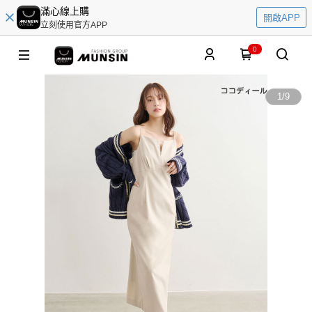
滿心線上購
開啟APP
立刻使用官方APP
0
1
/
9