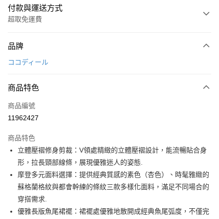
付款與運送方式
超取免運費
付款方式
品牌
信用卡一次付款
ココディール
超商取貨付款
商品特色
LINE Pay
商品編號
Apple Pay
11962427
街口支付
商品特色
悠遊付
立體壓褶修身剪裁：V領處精緻的立體壓褶設計，能流暢貼合身
大哥付你分期
形，拉長頸部線條，展現優雅迷人的姿態.
相關說明
摩登多元面料選擇：提供經典質感的素色（杏色）、時髦雅緻的
【大哥付你分期使用說明】
蘇格蘭格紋與都會幹練的條紋三款多樣化面料，滿足不同場合的
AFTEE先享後付
1.本服務由台灣大哥大提供，台灣大哥大用戶可立即使用無須另外申請。
穿搭需求.
2.付款方式選擇「大哥付你分期」，訂單成立後會自動跳轉到大哥付的交易
相關說明
流程，驗證手機門號後，選擇欲分期的期數、繳款截止日，確認付款後即完
優雅長版魚尾裙襬：裙襬處優雅地散開成經典魚尾弧度，不僅完
【關於「AFTEE先享後付」】
成交易。