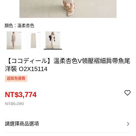
顏色：溫柔杏色
【ココディール】溫柔杏色V領壓褶細肩帶魚尾
洋裝 O2X15114
超取免運費
NT$3,774
NT$6,290
請選擇商品選項