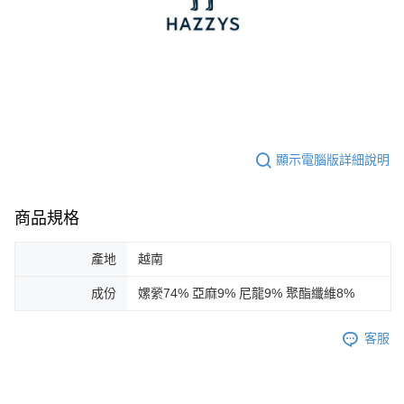
顯示電腦版詳細說明
商品規格
產地
越南
成份
嫘縈74% 亞麻9% 尼龍9% 聚酯纖維8%
客服