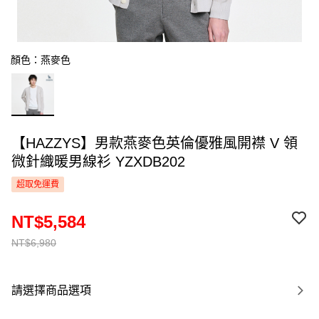
顏色：燕麥色
【HAZZYS】男款燕麥色英倫優雅風開襟 V 領
微針織暖男線衫 YZXDB202
超取免運費
NT$5,584
NT$6,980
請選擇商品選項