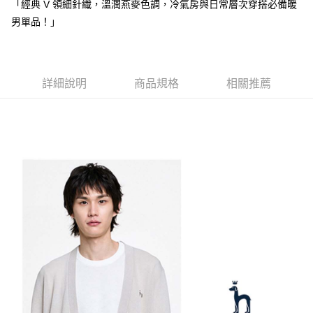
【注意事項】
「經典 V 領細針織，溫潤燕麥色調，冷氣房與日常層次穿搭必備暖
ATM／網路銀行／等多元方式進行付款，方視為交易完成。
萊爾富取貨付款
1.本服務係由「台灣大哥大股份有限公司」（以下簡稱本公司）所提供，讓
※ 請注意：結帳手續完成當下不需立刻繳費，但若您需要取消訂單，請聯絡
男單品！」
用戶於交易時，得透過本服務購買商品或服務，並由商店將買賣／分期付款
免運費
購買商品的店家。未經商家同意取消之訂單仍視為有效，需透過AFTEE先享
買賣價金債權讓與本公司後，依約使用本公司帳單繳交帳款。
後付繳納相關費用。
2.基於同意付款使用「大哥付你分期」之契約關係目的，商店將以您的個人
付款後萊爾富取貨
※ 交易是否成功請以「AFTEE先享後付 」之結帳頁面顯示為準，若有關於
資料（包含姓名、電話或地址）提供予台灣大哥大進項蒐集、處理及利用，
是否繳費成功／繳費後需取消欲退款等相關疑問，請聯繫「AFTEE先享後付
免運費
由本公司與您本人進行分期帳單所需資料之確認、核對及更正。
詳細說明
商品規格
相關推薦
客戶支援中心」
https://netprotections.freshdesk.com/support/home
3.完整用戶服務條款，請詳閱以下連結：
https://oppay.tw/userRule
7-11取貨付款
【注意事項】
１．透過由恩沛科技股份有限公司提供之「AFTEE先享後付」服務完成之交
免運費
易，需依本服務之必要範圍內提供個人資料，並將交易相關給付款項請求債
權轉讓予恩沛科技股份有限公司。
付款後7-11取貨
２．關於個人資料處理事宜，請瀏覽以下網址：
免運費
https://aftee.tw/terms/#terms3
３．未成年的使用者請事先徵得法定代理人或監護人之同意方可使用
宅配
「AFTEE先享後付」，若未經同意申辦者引起之損失，本公司不負相關責
任。
免運費
４．使用「AFTEE先享後付」時，將依據個別帳號之用戶狀況，依本公司即
時審查核予不同之上限額度；若仍有額度不足之情形，本公司將視審查結果
離島宅配
請求用戶進行身份認證。
免運費
５．嚴禁一人註冊多個帳號或使用他人資訊註冊。若發現惡意使用之情形，
恩沛科技股份有限公司將有權停止該用戶之使用額度並採取法律行動。