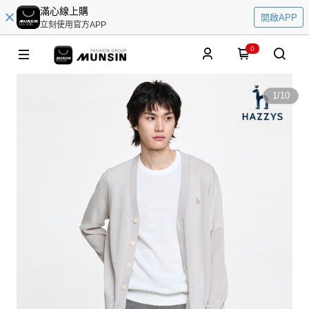
滿心線上購
開啟APP
立刻使用官方APP
0
1
/
10