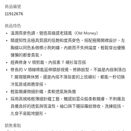
商品編號
Apple Pay
11912676
街口支付
商品特色
悠遊付
溫潤燕麥色調，營造高級感老錢風（Old Money）
大哥付你分期
精選知性且極具質感的低飽和度燕麥色，搭配極簡開襟設計，左
相關說明
胸綴以同色系微標小狗刺繡，內斂而不失辨識度，輕鬆穿出優雅
【大哥付你分期使用說明】
慵懶的都會貴氣。
AFTEE先享後付
1.本服務由台灣大哥大提供，台灣大哥大用戶可立即使用無須另外申請。
經典修身 V 領剪裁，內搭素 T 襯衫皆百搭
2.付款方式選擇「大哥付你分期」，訂單成立後會自動跳轉到大哥付的交易
相關說明
流程，驗證手機門號後，選擇欲分期的期數、繳款截止日，確認付款後即完
修長的 V 領線條能延伸頸部視覺，修飾臉型。不論是內搭俐落白
【關於「AFTEE先享後付」】
成交易。
ATM付款
AFTEE先享後付是「在收到商品之後才付款」的支付方式。 讓您購物簡單
T 展現隨興休閒，還是內搭不落俗套的上班襯衫，都能一秒切換
3.實際核准額度、可分期數及費用金額請依後續交易確認頁面所載為準。
便利好安心！
冷氣房或商務穿搭。
4.訂單成立30分鐘內，如未前往確認交易或遇審核未通過，訂單將自動取
１．簡單：不需註冊會員、不需綁卡、不需儲值。
運送方式
消。如遇「轉專審核」未通過狀況，表示未達大哥付你分期系統評分，恕無
輕盈親膚微細針織，柔軟透氣無負擔
２．便利：只要手機號碼，簡訊認證，即可結帳。
法說明評估內容。
３．安心：先確認商品／服務後，再付款。
採用高規格輕薄細針織工藝，觸感如雲朵般柔軟親膚，不刺癢且
全家取貨付款
【繳款方式說明】
1.分期款項不併入電信帳單，「大哥付你分期」於每月結算日後寄送繳費提
具備良好的透氣與恆溫性。袖口與下擺採羅紋微收，洗練挺括，
免運費
【「AFTEE先享後付」結帳流程】
醒簡訊。
１．於結帳方式選擇「AFTEE先享後付」後，將跳轉至「AFTEE先享後付」
久穿不易鬆垮變形。
2.透過簡訊連結打開帳單後，可選擇「超商條碼／台灣大直營門市／銀行轉
付款後全家取貨
結帳頁面，進行簡訊認證並確認金額後，即可完成結帳。
帳／街口支付／iPASS MONEY」等通路繳費。
２．訂單成立數日內，您將收到繳費通知簡訊。
銷售重點
免運費
３．收到繳費通知簡訊後14天內，點擊此簡訊中的連結，可透過四大超商／