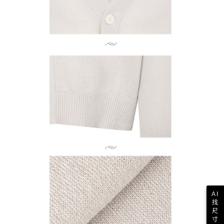
AI
找
尺
寸