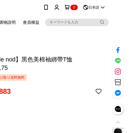
0
日本語
購物說明
會員權益
 de nod】黑色美棉袖綁帶T恤
175
け取り送料無料
883