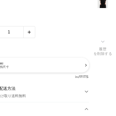
履歴
を削除する
AI
找尺寸
配送方法
受け取り送料無料
方法