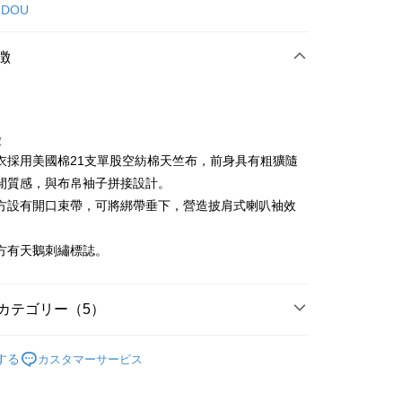
カード1回払い
 DOU
店頭代金引換
徴
徴
衣採用美國棉21支單股空紡棉天竺布，前身具有粗獷隨
t
閒質感，與布帛袖子拼接設計。
方設有開口束帶，可將綁帶垂下，營造披肩式喇叭袖效
代金後払い
TEE代金後払いについて
方有天鵝刺繡標誌。
い方法でAFTEE代金後払いを選択すると、携帯電話認証ウィン
示されます。
で認証してお支払い手続を進めてください。
カテゴリー（5）
るときのお支払いは不要です。商品はご指定の住所に配送されま
が完了すると、携帯に支払い通知のSMSが届きます。アプリ会
DOU DOU
🍀nop de nod 系列
上衣 トップス
付款
、AFTEE アプリプッシュ通知が届きます。
する
カスタマーサービス
DOU DOU
🌼 新品任3件85折
け取り時のお支払いは不要です。商品を確かめてから、SMSま
の通知に従って、4大コンビニ、またはATM/オンラインバンキ