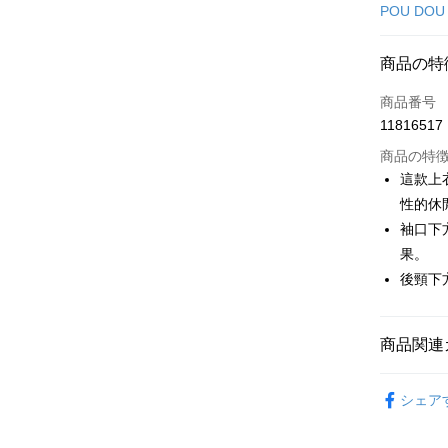
クレジット
POU DOU
コンビニ
商品の特
LINE Pay
商品番号
Apple Pay
11816517
JKOPAY
商品の特
這款上
Easy Walle
性的休
袖口下
AFTEE
説明
果。
一、 AF
後頸下
ATM払い
1.お支払
ドウが表
2.SMS
商品関連
3.注文す
配送方法
す。
4.ご注文
🕊️ POU 
全家取貨
員の場合は
シェア
送料無料
🕊️ POU 
5.商品受
たはアプリ