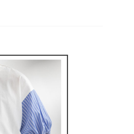
上衣
短袖T恤
家取貨
支払いください。
春夏新品
🕊️POU DOU DOU
限は最短で 14 日以内ですので、ご注意ください。AFTEE ア
ンロードして AFTEE 会員になるとお支払い期限を最長 45 日
DOU DOU
🌿 春夏單品4折起
nop de nod
貨付款
延長できます。
は、ショップが請求した期日と、AFTEEで延長できる日数を
爾富取貨
されます。AFTEEで注文すると、商品を受け取るまで支払い
長できますが、商品を期限内に受け取れない場合があります
約商品や商品到着日が比較的遅い商品）。そのため、商品到着
わらず、AFTEEで指定された期限内にお支払いください。
付款
い限度額
AFTEEを ご利用の際に、認証結果及び当社の審査の結果に基づ
額が設定されます。
1取貨
は最低NT$20です。
台湾の会員のみご利用いただけます。
約「AFTEE代金後払い」（以下当サービスという）はネット
ョンズ（以下 AFTEE という）が提供し、AFTEEが代金を徴収
当サービスご利用の際に提供しなければならない個人情報（注
名、電話番号、受取人の氏名、電話番号、受取人住所を含むが
ない）は、AFTEEに渡され当サービスで必要な範囲内で利用
AFTEEの個人情報の収集、処理、利用について、詳細は
公式ホームページの『個人情報の収集、処理及び利用に関する声