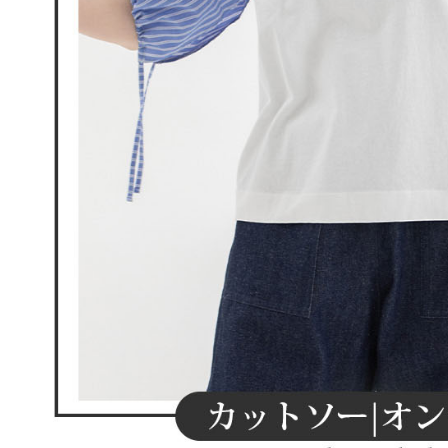
明』をご
AFTEE
なります。
延滞納金
後見人の同
個人情報
を行使し
cs_tw@netp
を、必要な
AFTEE
意いただ