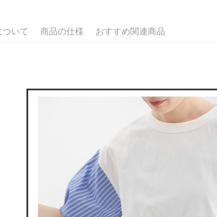
▶女裝
付款後全
ングでお
送料無料
🌸2026 
代金納付期
プリをダウ
について
商品の仕様
おすすめ関連商品
🕊️ POU 
萊爾富取
以内まで
送料無料
お支払期限
付款後萊
もとに計算
期限を延
送料無料
（例：予
の有無に関
7-11取貨
二、支払
送料無料
1.初回 
き、限度
付款後7-1
2.決済金額
送料無料
3.現在、
宅配
三、利用規
プロテクシ
送料無料
します。
文者の氏
離島宅配
これに限ら
送料無料
されます。
AFTEE