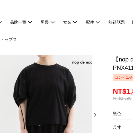
品牌一覽
男裝
女裝
配件
熱銷話題
 トップス
【nop
PNX41
コンビニ受
NT$1,
NT$2,690
黑色
尺寸