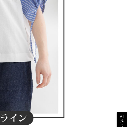
参照ください（
https://aftee.tw/privacypolicy/
）。
の初回ご利用の際に、審査を通過すれば、最高額がNT$10,000に
支払い期限を過ぎた場合、その金額に基づいて年利20%の遅
が加算されます。未成年の利用者は、事前に法定代理人または
意を得ればAFTEEをご利用いただけます。
の処理、利用について疑問がある、または関連する法律の権利
たい場合は、ネットプロテクションズ
rotections.co.jp
にご連絡ください。上記に示した個人情報
購入注文書とあわせてAFTEEにご提供いただく、または
にあなたの個人情報の収集、処理、利用を許可することににご同
けない場合は、当サービスを選択しないでください。
AI
找
尺