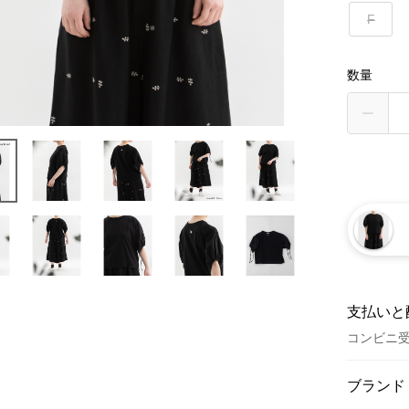
F
数量
支払いと
コンビニ
お支払い
ブランド