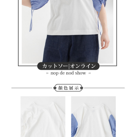
7-11取貨付款
【注意事項】
１．透過由恩沛科技股份有限公司提供之「AFTEE先享後付」服務完成之交
免運費
易，需依本服務之必要範圍內提供個人資料，並將交易相關給付款項請求債
權轉讓予恩沛科技股份有限公司。
付款後7-11取貨
２．關於個人資料處理事宜，請瀏覽以下網址：
免運費
https://aftee.tw/terms/#terms3
３．未成年的使用者請事先徵得法定代理人或監護人之同意方可使用
宅配
「AFTEE先享後付」，若未經同意申辦者引起之損失，本公司不負相關責
任。
免運費
４．使用「AFTEE先享後付」時，將依據個別帳號之用戶狀況，依本公司即
時審查核予不同之上限額度；若仍有額度不足之情形，本公司將視審查結果
離島宅配
請求用戶進行身份認證。
免運費
５．嚴禁一人註冊多個帳號或使用他人資訊註冊。若發現惡意使用之情形，
恩沛科技股份有限公司將有權停止該用戶之使用額度並採取法律行動。