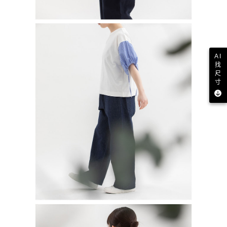
AI
找
尺
寸