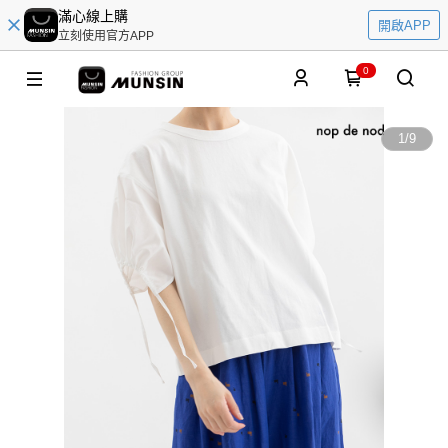
滿心線上購
開啟APP
立刻使用官方APP
0
1
/
9