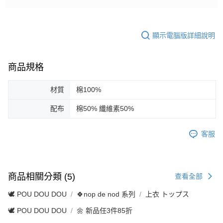
顯示電腦版詳細說明
商品規格
材質
棉100%
配布
棉50% 纖維素50%
客服
商品相關分類 (5)
查看全部
🕊️ POU DOU DOU
🍀nop de nod 系列
上衣 トップス
🕊️ POU DOU DOU
🌼 新品任3件85折