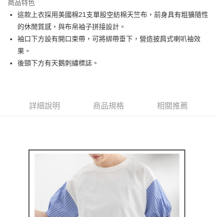
商品特色
悠遊付
這款上衣採用美國棉21支單股空紡棉天竺布，前身具有粗獷隨性
AFTEE先享後付
的休閒質感，與布帛袖子拼接設計。
相關說明
袖口下方設有開口束帶，可將綁帶垂下，營造披肩式喇叭袖效
【關於「AFTEE先享後付」】
果。
ATM付款
AFTEE先享後付是「在收到商品之後才付款」的支付方式。 讓您購物簡單
後頸下方有天鵝刺繡標誌。
便利好安心！
１．簡單：不需註冊會員、不需綁卡、不需儲值。
運送方式
２．便利：只要手機號碼，簡訊認證，即可結帳。
３．安心：先確認商品／服務後，再付款。
全家取貨付款
詳細說明
商品規格
相關推薦
免運費
【「AFTEE先享後付」結帳流程】
１．於結帳方式選擇「AFTEE先享後付」後，將跳轉至「AFTEE先享後付」
付款後全家取貨
結帳頁面，進行簡訊認證並確認金額後，即可完成結帳。
２．訂單成立數日內，您將收到繳費通知簡訊。
免運費
３．收到繳費通知簡訊後14天內，點擊此簡訊中的連結，可透過四大超商／
ATM／網路銀行／等多元方式進行付款，方視為交易完成。
萊爾富取貨付款
※ 請注意：結帳手續完成當下不需立刻繳費，但若您需要取消訂單，請聯絡
免運費
購買商品的店家。未經商家同意取消之訂單仍視為有效，需透過AFTEE先享
後付繳納相關費用。
付款後萊爾富取貨
※ 交易是否成功請以「AFTEE先享後付 」之結帳頁面顯示為準，若有關於
是否繳費成功／繳費後需取消欲退款等相關疑問，請聯繫「AFTEE先享後付
免運費
客戶支援中心」
https://netprotections.freshdesk.com/support/home