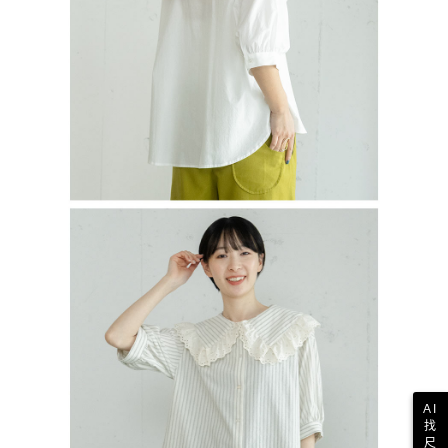
AI
找
尺