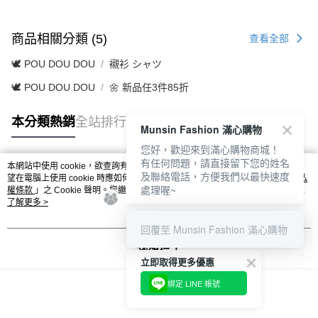
商品相關分類 (5)
查看全部
🕊️ POU DOU DOU
襯衫 シャツ
🕊️ POU DOU DOU
🌼 新品任3件85折
本分類熱銷
全站排行
Munsin Fashion 滿心購物
您好，歡迎來到滿心購物商城！
有任何問題，請直接留下您的姓名
本網站中使用 cookie，欲查詢有關本網站使用 cookie 方式之詳情，及若您不希
及聯絡電話，方便我們以最快速度
熱門標籤
望在電腦上使用 cookie 時應如何變更電腦的 cookie 設定，請參閱本網站「
隱私
處理喔~
權條款
」之 Cookie 聲明。您繼續使用本網站即表示您同意本公司得按本網站使
用條款之 Cookie 聲明使用 cookie。
了解更多 >
回覆至 Munsin Fashion 滿心購物
我知道了
立即取得更多優惠
綁定 LINE 帳號