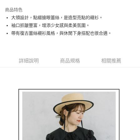
街口支付
商品特色
悠遊付
大領設計，點綴搶眼蕾絲，是造型亮點的襯衫。
AFTEE先享後付
袖口抓皺豐富，增添少女感與柔美氛圍。
相關說明
帶有復古蕾絲襯衫風格，與休閒下身搭配也很合適。
【關於「AFTEE先享後付」】
ATM付款
AFTEE先享後付是「在收到商品之後才付款」的支付方式。 讓您購物簡單
便利好安心！
１．簡單：不需註冊會員、不需綁卡、不需儲值。
運送方式
詳細說明
商品規格
相關推薦
２．便利：只要手機號碼，簡訊認證，即可結帳。
３．安心：先確認商品／服務後，再付款。
全家取貨付款
免運費
【「AFTEE先享後付」結帳流程】
１．於結帳方式選擇「AFTEE先享後付」後，將跳轉至「AFTEE先享後付」
付款後全家取貨
結帳頁面，進行簡訊認證並確認金額後，即可完成結帳。
２．訂單成立數日內，您將收到繳費通知簡訊。
免運費
３．收到繳費通知簡訊後14天內，點擊此簡訊中的連結，可透過四大超商／
ATM／網路銀行／等多元方式進行付款，方視為交易完成。
萊爾富取貨付款
※ 請注意：結帳手續完成當下不需立刻繳費，但若您需要取消訂單，請聯絡
免運費
購買商品的店家。未經商家同意取消之訂單仍視為有效，需透過AFTEE先享
後付繳納相關費用。
付款後萊爾富取貨
※ 交易是否成功請以「AFTEE先享後付 」之結帳頁面顯示為準，若有關於
是否繳費成功／繳費後需取消欲退款等相關疑問，請聯繫「AFTEE先享後付
免運費