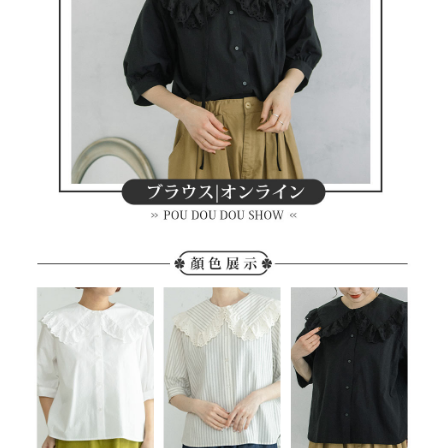
客戶支援中心」
https://netprotections.freshdesk.com/support/home
7-11取貨付款
【注意事項】
１．透過由恩沛科技股份有限公司提供之「AFTEE先享後付」服務完成之交
免運費
易，需依本服務之必要範圍內提供個人資料，並將交易相關給付款項請求債
權轉讓予恩沛科技股份有限公司。
付款後7-11取貨
２．關於個人資料處理事宜，請瀏覽以下網址：
免運費
https://aftee.tw/terms/#terms3
３．未成年的使用者請事先徵得法定代理人或監護人之同意方可使用
宅配
「AFTEE先享後付」，若未經同意申辦者引起之損失，本公司不負相關責
任。
免運費
４．使用「AFTEE先享後付」時，將依據個別帳號之用戶狀況，依本公司即
時審查核予不同之上限額度；若仍有額度不足之情形，本公司將視審查結果
離島宅配
請求用戶進行身份認證。
免運費
５．嚴禁一人註冊多個帳號或使用他人資訊註冊。若發現惡意使用之情形，
恩沛科技股份有限公司將有權停止該用戶之使用額度並採取法律行動。