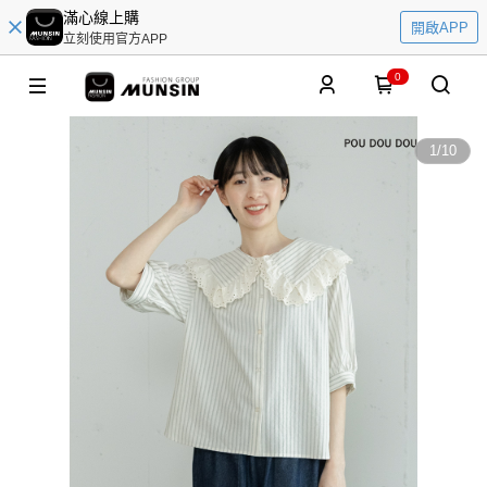
滿心線上購
開啟APP
立刻使用官方APP
0
1
/
10