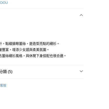
次付款
 DOU
付款
計，點綴搶眼蕾絲，是造型亮點的襯衫。
皺豐富，增添少女感與柔美氛圍。
古蕾絲襯衫風格，與休閒下身搭配也很合適。
享後付
FTEE先享後付」】
類 (5)
先享後付是「在收到商品之後才付款」的支付方式。 讓您購物簡單
心！
：不需註冊會員、不需綁卡、不需儲值。
DOU DOU
襯衫 シャツ
：只要手機號碼，簡訊認證，即可結帳。
客服
DOU DOU
：先確認商品／服務後，再付款。
🌼 新品任3件85折
付款
上衣
襯衫
EE先享後付」結帳流程】
方式選擇「AFTEE先享後付」後，將跳轉至「AFTEE先享後
春夏新品
🕊️POU DOU DOU
頁面，進行簡訊認證並確認金額後，即可完成結帳。