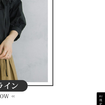
AI
找
尺