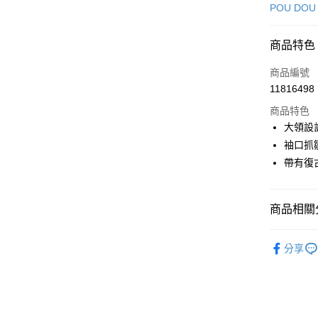
信用卡一
POU DOU
超商取貨
商品特色
LINE Pay
商品編號
Apple Pay
11816498
商品特色
街口支付
大領設
悠遊付
袖口抓
帶有復
AFTEE先
相關說明
【關於「A
ATM付款
商品相關分
AFTEE
便利好安
１．簡單
🕊️ POU 
２．便利
分享
運送方式
🕊️ POU 
３．安心
全家取貨
▶女裝
【「AFT
免運費
１．於結帳
🌸2026 
付」結帳