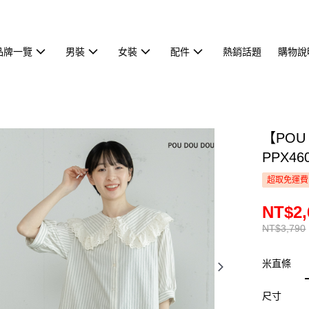
品牌一覽
男裝
女裝
配件
熱銷話題
購物說
【POU
PPX46
超取免運費
NT$2,
NT$3,790
米直條
尺寸