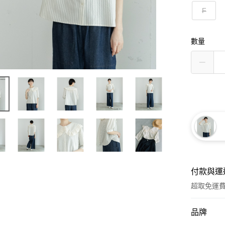
F
數量
付款與運
超取免運
付款方式
品牌