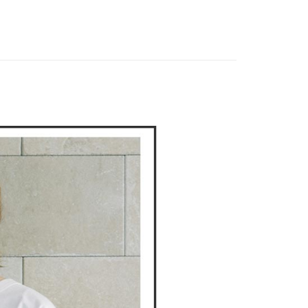
上衣
短袖T恤
家取貨
成立數日內，您將收到繳費通知簡訊。
費通知簡訊後14天內，點擊此簡訊中的連結，可透過四大超商
春夏新品
🕊️POU DOU DOU
網路銀行／等多元方式進行付款，方視為交易完成。
：結帳手續完成當下不需立刻繳費，但若您需要取消訂單，請聯
上衣
風格上衣
貨付款
的店家。未經商家同意取消之訂單仍視為有效，需透過AFTEE
繳納相關費用。
DOU DOU
🌿 春夏單品4折起
POU DOU DOU
否成功請以「AFTEE先享後付 」之結帳頁面顯示為準，若有關於
功／繳費後需取消欲退款等相關疑問，請聯繫「AFTEE先享後
爾富取貨
援中心」
https://netprotections.freshdesk.com/support/home
項】
付款
恩沛科技股份有限公司提供之「AFTEE先享後付」服務完成之
依本服務之必要範圍內提供個人資料，並將交易相關給付款項請
讓予恩沛科技股份有限公司。
個人資料處理事宜，請瀏覽以下網址：
1取貨
ee.tw/terms/#terms3
年的使用者請事先徵得法定代理人或監護人之同意方可使用
E先享後付」，若未經同意申辦者引起之損失，本公司不負相關責
AFTEE先享後付」時，將依據個別帳號之用戶狀況，依本公司
核予不同之上限額度；若仍有額度不足之情形，本公司將視審查
用戶進行身份認證。
一人註冊多個帳號或使用他人資訊註冊。若發現惡意使用之情
科技股份有限公司將有權停止該用戶之使用額度並採取法律行