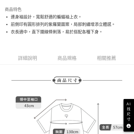
街口支付
商品特色
悠遊付
連身袖設計，寬鬆舒適的蝙蝠袖上衣。
AFTEE先享後付
前側印有圓形排列的紫羅蘭圖案，局部刺繡增添立體感。
相關說明
衣長適中，直下擺線條俐落，易於搭配各種下身。
【關於「AFTEE先享後付」】
ATM付款
AFTEE先享後付是「在收到商品之後才付款」的支付方式。 讓您購物簡單
便利好安心！
１．簡單：不需註冊會員、不需綁卡、不需儲值。
運送方式
詳細說明
商品規格
相關推薦
２．便利：只要手機號碼，簡訊認證，即可結帳。
３．安心：先確認商品／服務後，再付款。
全家取貨付款
免運費
【「AFTEE先享後付」結帳流程】
１．於結帳方式選擇「AFTEE先享後付」後，將跳轉至「AFTEE先享後付」
付款後全家取貨
結帳頁面，進行簡訊認證並確認金額後，即可完成結帳。
２．訂單成立數日內，您將收到繳費通知簡訊。
免運費
３．收到繳費通知簡訊後14天內，點擊此簡訊中的連結，可透過四大超商／
ATM／網路銀行／等多元方式進行付款，方視為交易完成。
AI
萊爾富取貨付款
※ 請注意：結帳手續完成當下不需立刻繳費，但若您需要取消訂單，請聯絡
找
免運費
購買商品的店家。未經商家同意取消之訂單仍視為有效，需透過AFTEE先享
尺
後付繳納相關費用。
寸
付款後萊爾富取貨
※ 交易是否成功請以「AFTEE先享後付 」之結帳頁面顯示為準，若有關於
是否繳費成功／繳費後需取消欲退款等相關疑問，請聯繫「AFTEE先享後付
免運費