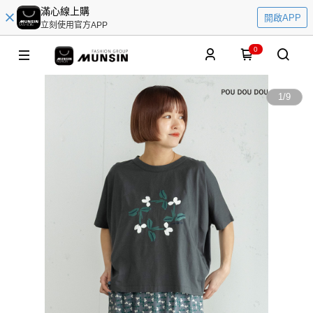
滿心線上購
開啟APP
立刻使用官方APP
0
1
/
9