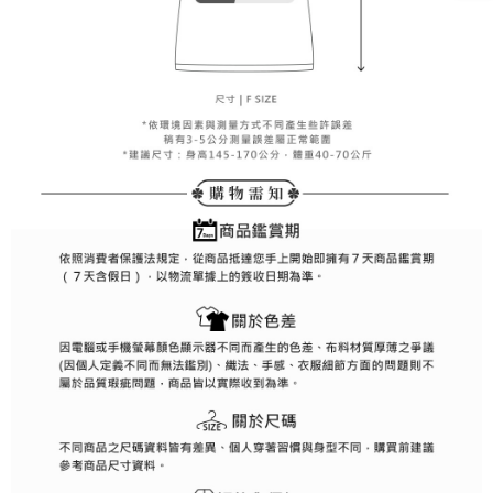
客戶支援中心」
https://netprotections.freshdesk.com/support/home
7-11取貨付款
【注意事項】
１．透過由恩沛科技股份有限公司提供之「AFTEE先享後付」服務完成之交
免運費
易，需依本服務之必要範圍內提供個人資料，並將交易相關給付款項請求債
權轉讓予恩沛科技股份有限公司。
付款後7-11取貨
２．關於個人資料處理事宜，請瀏覽以下網址：
免運費
https://aftee.tw/terms/#terms3
３．未成年的使用者請事先徵得法定代理人或監護人之同意方可使用
宅配
「AFTEE先享後付」，若未經同意申辦者引起之損失，本公司不負相關責
任。
免運費
４．使用「AFTEE先享後付」時，將依據個別帳號之用戶狀況，依本公司即
時審查核予不同之上限額度；若仍有額度不足之情形，本公司將視審查結果
離島宅配
請求用戶進行身份認證。
免運費
５．嚴禁一人註冊多個帳號或使用他人資訊註冊。若發現惡意使用之情形，
恩沛科技股份有限公司將有權停止該用戶之使用額度並採取法律行動。