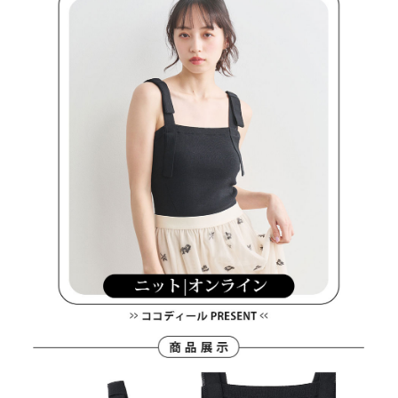
買賣價金債權讓與本公司後，依約使用本公司帳單繳交帳款。
後付繳納相關費用。
2.基於同意付款使用「大哥付你分期」之契約關係目的，商店將以您的個人
付款後萊爾富取貨
※ 交易是否成功請以「AFTEE先享後付 」之結帳頁面顯示為準，若有關於
資料（包含姓名、電話或地址）提供予台灣大哥大進項蒐集、處理及利用，
是否繳費成功／繳費後需取消欲退款等相關疑問，請聯繫「AFTEE先享後付
免運費
由本公司與您本人進行分期帳單所需資料之確認、核對及更正。
客戶支援中心」
https://netprotections.freshdesk.com/support/home
3.完整用戶服務條款，請詳閱以下連結：
https://oppay.tw/userRule
7-11取貨付款
【注意事項】
１．透過由恩沛科技股份有限公司提供之「AFTEE先享後付」服務完成之交
免運費
易，需依本服務之必要範圍內提供個人資料，並將交易相關給付款項請求債
權轉讓予恩沛科技股份有限公司。
付款後7-11取貨
２．關於個人資料處理事宜，請瀏覽以下網址：
免運費
https://aftee.tw/terms/#terms3
３．未成年的使用者請事先徵得法定代理人或監護人之同意方可使用
宅配
「AFTEE先享後付」，若未經同意申辦者引起之損失，本公司不負相關責
任。
免運費
４．使用「AFTEE先享後付」時，將依據個別帳號之用戶狀況，依本公司即
時審查核予不同之上限額度；若仍有額度不足之情形，本公司將視審查結果
離島宅配
請求用戶進行身份認證。
免運費
５．嚴禁一人註冊多個帳號或使用他人資訊註冊。若發現惡意使用之情形，
恩沛科技股份有限公司將有權停止該用戶之使用額度並採取法律行動。