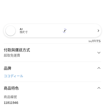
AI
找尺寸
付款與運送方式
超取免運費
付款方式
品牌
信用卡一次付款
ココディール
超商取貨付款
商品特色
LINE Pay
商品編號
Apple Pay
11811946