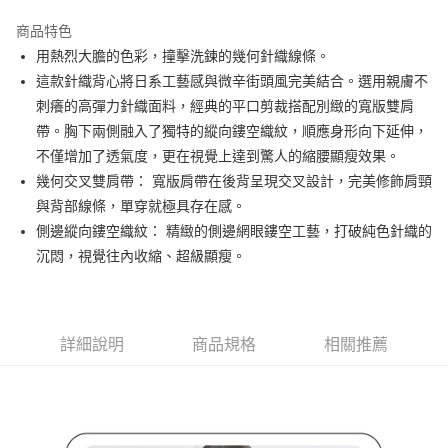
街口支付
商品特色
悠遊付
用熱烈大膽的色彩，撞擊洗鍊的幾何針織線條。
大哥付你分期
這款針織背心將日系工藝感與微辛街頭風完美結合。選用親膚不
相關說明
刺癢的高彈力針織面料，經典的平口剪裁搭配別緻的寬版雙肩
【大哥付你分期使用說明】
帶。胸下兩側融入了獨特的縱向鏤空織紋，順應身形向下延伸，
AFTEE先享後付
1.本服務由台灣大哥大提供，台灣大哥大用戶可立即使用無須另外申請。
不僅增加了透氣度，更在視覺上達到驚人的縮腰顯瘦效果。
2.付款方式選擇「大哥付你分期」，訂單成立後會自動跳轉到大哥付的交易
相關說明
流程，驗證手機門號後，選擇欲分期的期數、繳款截止日，確認付款後即完
幾何交叉雙肩帶： 寬版肩帶在後背呈現交叉設計，完美修飾肩頸
【關於「AFTEE先享後付」】
成交易。
ATM付款
AFTEE先享後付是「在收到商品之後才付款」的支付方式。 讓您購物簡單
與背部線條，單穿就極具存在感。
3.實際核准額度、可分期數及費用金額請依後續交易確認頁面所載為準。
便利好安心！
側邊縱向鏤空織紋： 精緻的側邊網眼鏤空工藝，打破純色針織的
4.訂單成立30分鐘內，如未前往確認交易或遇審核未通過，訂單將自動取
１．簡單：不需註冊會員、不需綁卡、不需儲值。
運送方式
消。如遇「轉專審核」未通過狀況，表示未達大哥付你分期系統評分，恕無
沉悶，視覺往內收縮、超級顯瘦。
２．便利：只要手機號碼，簡訊認證，即可結帳。
法說明評估內容。
３．安心：先確認商品／服務後，再付款。
全家取貨付款
【繳款方式說明】
1.分期款項不併入電信帳單，「大哥付你分期」於每月結算日後寄送繳費提
免運費
【「AFTEE先享後付」結帳流程】
醒簡訊。
１．於結帳方式選擇「AFTEE先享後付」後，將跳轉至「AFTEE先享後付」
2.透過簡訊連結打開帳單後，可選擇「超商條碼／台灣大直營門市／銀行轉
詳細說明
商品規格
相關推薦
付款後全家取貨
結帳頁面，進行簡訊認證並確認金額後，即可完成結帳。
帳／街口支付／iPASS MONEY」等通路繳費。
２．訂單成立數日內，您將收到繳費通知簡訊。
免運費
３．收到繳費通知簡訊後14天內，點擊此簡訊中的連結，可透過四大超商／
【注意事項】
ATM／網路銀行／等多元方式進行付款，方視為交易完成。
萊爾富取貨付款
1.本服務係由「台灣大哥大股份有限公司」（以下簡稱本公司）所提供，讓
※ 請注意：結帳手續完成當下不需立刻繳費，但若您需要取消訂單，請聯絡
用戶於交易時，得透過本服務購買商品或服務，並由商店將買賣／分期付款
免運費
購買商品的店家。未經商家同意取消之訂單仍視為有效，需透過AFTEE先享