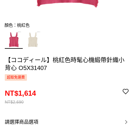
顏色：桃紅色
【ココディール】桃紅色時髦心機緞帶針織小
背心 O5X31407
超取免運費
NT$1,614
NT$2,690
請選擇商品選項