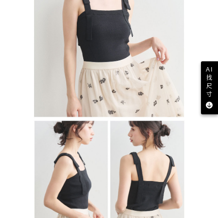
AI
找
尺
寸