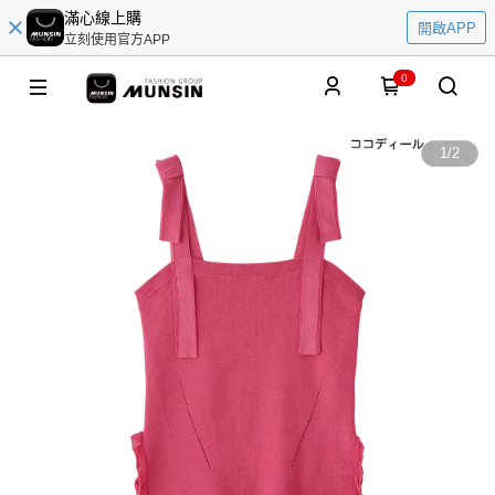
滿心線上購
開啟APP
立刻使用官方APP
0
1
/
2