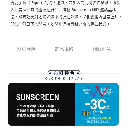
備鹿子織（Pique）的清爽透氣，並加入高比例彈性纖維，確保
３．安心：先確認商品／服務後，再付款。
全家取貨付款
大幅度揮桿時的極致延展性。搭載 Sunscreen NIR 遮熱黑科
免運費
【「AFTEE先享後付」結帳流程】
技，能有效反射太陽光線中的近紅外線，抑制衣服內溫度上升，
１．於結帳方式選擇「AFTEE先享後付」後，將跳轉至「AFTEE先享後付」
即使在烈日下的球場，依然能保持清新涼爽的專注狀態。
付款後全家取貨
結帳頁面，進行簡訊認證並確認金額後，即可完成結帳。
２．訂單成立數日內，您將收到繳費通知簡訊。
免運費
３．收到繳費通知簡訊後14天內，點擊此簡訊中的連結，可透過四大超商／
ATM／網路銀行／等多元方式進行付款，方視為交易完成。
萊爾富取貨付款
※ 請注意：結帳手續完成當下不需立刻繳費，但若您需要取消訂單，請聯絡
詳細說明
商品規格
相關推薦
免運費
購買商品的店家。未經商家同意取消之訂單仍視為有效，需透過AFTEE先享
後付繳納相關費用。
付款後萊爾富取貨
※ 交易是否成功請以「AFTEE先享後付 」之結帳頁面顯示為準，若有關於
是否繳費成功／繳費後需取消欲退款等相關疑問，請聯繫「AFTEE先享後付
免運費
客戶支援中心」
https://netprotections.freshdesk.com/support/home
7-11取貨付款
【注意事項】
１．透過由恩沛科技股份有限公司提供之「AFTEE先享後付」服務完成之交
免運費
易，需依本服務之必要範圍內提供個人資料，並將交易相關給付款項請求債
權轉讓予恩沛科技股份有限公司。
付款後7-11取貨
２．關於個人資料處理事宜，請瀏覽以下網址：
免運費
https://aftee.tw/terms/#terms3
３．未成年的使用者請事先徵得法定代理人或監護人之同意方可使用
宅配
「AFTEE先享後付」，若未經同意申辦者引起之損失，本公司不負相關責
任。
免運費