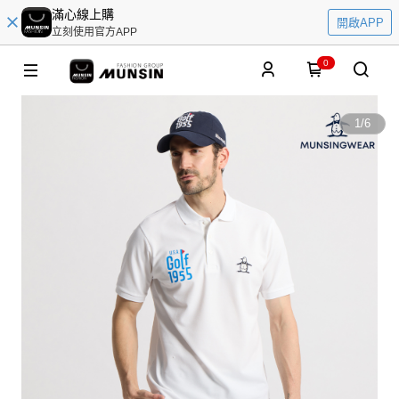
滿心線上購
開啟APP
立刻使用官方APP
0
1
/
6