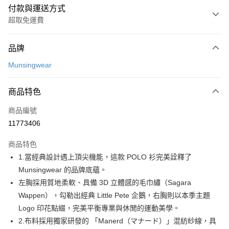
付款與運送方式
超取免運費
付款方式
品牌
信用卡一次付款
Munsingwear
超商取貨付款
商品特色
LINE Pay
商品編號
Apple Pay
11773406
街口支付
商品特色
悠遊付
1.當經典設計遇上頂尖機能，這款 POLO 衫完美詮釋了
AFTEE先享後付
Munsingwear 的品牌底蘊。
相關說明
左胸採用質地柔軟、具備 3D 立體感的毛巾繡（Sagara
【關於「AFTEE先享後付」】
Wappen），勾勒出經典 Little Pete 企鵝，右胸則以本季主題
ATM付款
AFTEE先享後付是「在收到商品之後才付款」的支付方式。 讓您購物簡單
Logo 印花點綴，完美平衡專業與休閒的運動美學。
便利好安心！
１．簡單：不需註冊會員、不需綁卡、不需儲值。
2.布料採用獨家研發的 「Manerd（マナード）」混紡紗線，具
運送方式
２．便利：只要手機號碼，簡訊認證，即可結帳。