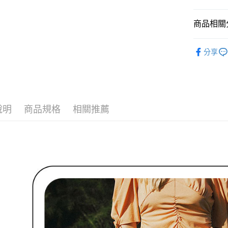
付款後全
２．訂單
３．收到繳
免運費
／ATM／
商品相關分
※ 請注意
萊爾富取
絡購買商品
🌹 ココデ
先享後付
免運費
分享
※ 交易是
🌹 ココデ
是否繳費成
付款後萊
▶女裝
付客戶支
免運費
🌸2026 
【注意事
7-11取貨
１．透過由
說明
商品規格
相關推薦
🌹 ココデ
交易，需
免運費
求債權轉
🌹 ココデ
２．關於
付款後7-1
https://aft
免運費
３．未成
「AFTE
宅配
任。
４．使用「
免運費
即時審查
結果請求
離島宅配
５．嚴禁
免運費
形，恩沛
動。