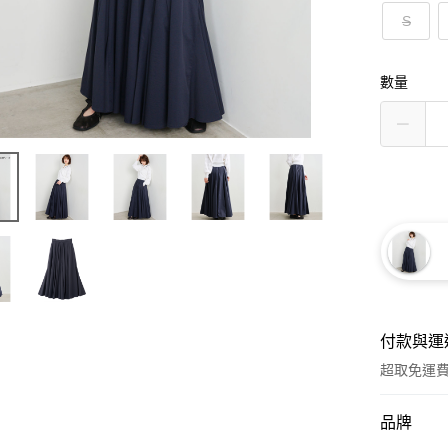
S
數量
付款與運
超取免運
付款方式
品牌