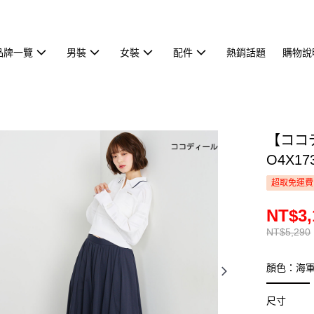
品牌一覽
男裝
女裝
配件
熱銷話題
購物說
【ココ
O4X17
超取免運費
NT$3,
NT$5,290
顏色：海
尺寸