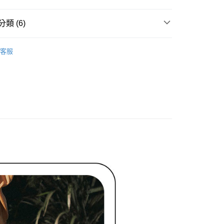
家取貨
成立數日內，您將收到繳費通知簡訊。
費通知簡訊後14天內，點擊此簡訊中的連結，可透過四大超商
網路銀行／等多元方式進行付款，方視為交易完成。
類 (6)
：結帳手續完成當下不需立刻繳費，但若您需要取消訂單，請聯
貨付款
的店家。未經商家同意取消之訂單仍視為有效，需透過AFTEE
ィール
裙子 スカート
繳納相關費用。
客服
否成功請以「AFTEE先享後付 」之結帳頁面顯示為準，若有關於
ィール
✨2026 春夏商品5折起
功／繳費後需取消欲退款等相關疑問，請聯繫「AFTEE先享後
爾富取貨
裙裝
長裙
援中心」
https://netprotections.freshdesk.com/support/home
春夏新品
🖤ココディール
項】
付款
恩沛科技股份有限公司提供之「AFTEE先享後付」服務完成之
ィール
🏷️ OUTLET SALE ｜特價
春Spring
依本服務之必要範圍內提供個人資料，並將交易相關給付款項請
讓予恩沛科技股份有限公司。
ィール
🏷️ OUTLET SALE ｜特價
夏Summer
個人資料處理事宜，請瀏覽以下網址：
1取貨
ee.tw/terms/#terms3
年的使用者請事先徵得法定代理人或監護人之同意方可使用
E先享後付」，若未經同意申辦者引起之損失，本公司不負相關責
AFTEE先享後付」時，將依據個別帳號之用戶狀況，依本公司
核予不同之上限額度；若仍有額度不足之情形，本公司將視審查
用戶進行身份認證。
一人註冊多個帳號或使用他人資訊註冊。若發現惡意使用之情
科技股份有限公司將有權停止該用戶之使用額度並採取法律行