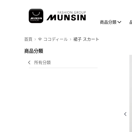
商品分類
首頁
🌹 ココディール
裙子 スカート
商品分類
所有分類