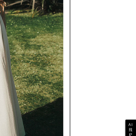
AI
找
尺