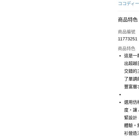
信用卡一
ココディ
超商取貨
商品特色
LINE Pay
商品編號
Apple Pay
11773251
商品特色
街口支付
這是一
悠遊付
出超越
交錯的
AFTEE先
了單調
相關說明
【關於「A
豐富層
ATM付款
AFTEE
便利好安
選用仿
１．簡單
２．便利
度，讓
運送方式
３．安心
緊設計
全家取貨
【「AFT
體驗。
免運費
１．於結帳
衫營造
付」結帳