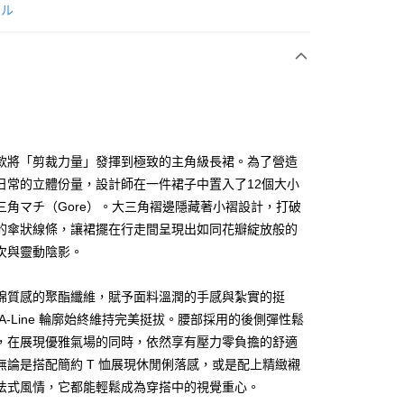
次付款
ール
付款
款將「剪裁力量」發揮到極致的主角級長裙。為了營造
日常的立體份量，設計師在一件裙子中置入了12個大小
三角マチ（Gore）。大三角褶邊隱藏著小褶設計，打破
享後付
的傘狀線條，讓裙擺在行走間呈現出如同花瓣綻放般的
FTEE先享後付」】
次與靈動陰影。
先享後付是「在收到商品之後才付款」的支付方式。 讓您購物簡單
心！
棉質感的聚酯纖維，賦予面料溫潤的手感與紮實的挺
：不需註冊會員、不需綁卡、不需儲值。
：只要手機號碼，簡訊認證，即可結帳。
 A-Line 輪廓始終維持完美挺拔。腰部採用的後側彈性鬆
：先確認商品／服務後，再付款。
，在展現優雅氣場的同時，依然享有壓力零負擔的舒適
付款
EE先享後付」結帳流程】
無論是搭配簡約 T 恤展現休閒俐落感，或是配上精緻襯
方式選擇「AFTEE先享後付」後，將跳轉至「AFTEE先享後
法式風情，它都能輕鬆成為穿搭中的視覺重心。
頁面，進行簡訊認證並確認金額後，即可完成結帳。