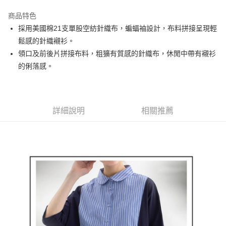
街口支付
商品特色
悠遊付
採用美國棉21支單股空紡針織布，蝙蝠袖設計，布料拼接呈現輕
AFTEE先享後付
鬆感的針織襯衫。
相關說明
領口及前後片拼接布料，粗獷有質感的針織布，休閒中帶有襯衫
【關於「AFTEE先享後付」】
的俐落感。
ATM付款
AFTEE先享後付是「在收到商品之後才付款」的支付方式。 讓您購物簡單
便利好安心！
１．簡單：不需註冊會員、不需綁卡、不需儲值。
運送方式
２．便利：只要手機號碼，簡訊認證，即可結帳。
３．安心：先確認商品／服務後，再付款。
詳細說明
相關推薦
全家取貨付款
免運費
【「AFTEE先享後付」結帳流程】
１．於結帳方式選擇「AFTEE先享後付」後，將跳轉至「AFTEE先享後付」
付款後全家取貨
結帳頁面，進行簡訊認證並確認金額後，即可完成結帳。
２．訂單成立數日內，您將收到繳費通知簡訊。
免運費
３．收到繳費通知簡訊後14天內，點擊此簡訊中的連結，可透過四大超商／
ATM／網路銀行／等多元方式進行付款，方視為交易完成。
萊爾富取貨付款
※ 請注意：結帳手續完成當下不需立刻繳費，但若您需要取消訂單，請聯絡
免運費
購買商品的店家。未經商家同意取消之訂單仍視為有效，需透過AFTEE先享
後付繳納相關費用。
付款後萊爾富取貨
※ 交易是否成功請以「AFTEE先享後付 」之結帳頁面顯示為準，若有關於
是否繳費成功／繳費後需取消欲退款等相關疑問，請聯繫「AFTEE先享後付
免運費