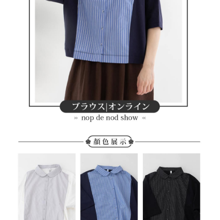
客戶支援中心」
https://netprotections.freshdesk.com/support/home
7-11取貨付款
【注意事項】
１．透過由恩沛科技股份有限公司提供之「AFTEE先享後付」服務完成之交
免運費
易，需依本服務之必要範圍內提供個人資料，並將交易相關給付款項請求債
權轉讓予恩沛科技股份有限公司。
付款後7-11取貨
２．關於個人資料處理事宜，請瀏覽以下網址：
免運費
https://aftee.tw/terms/#terms3
３．未成年的使用者請事先徵得法定代理人或監護人之同意方可使用
宅配
「AFTEE先享後付」，若未經同意申辦者引起之損失，本公司不負相關責
任。
免運費
４．使用「AFTEE先享後付」時，將依據個別帳號之用戶狀況，依本公司即
時審查核予不同之上限額度；若仍有額度不足之情形，本公司將視審查結果
離島宅配
請求用戶進行身份認證。
免運費
５．嚴禁一人註冊多個帳號或使用他人資訊註冊。若發現惡意使用之情形，
恩沛科技股份有限公司將有權停止該用戶之使用額度並採取法律行動。