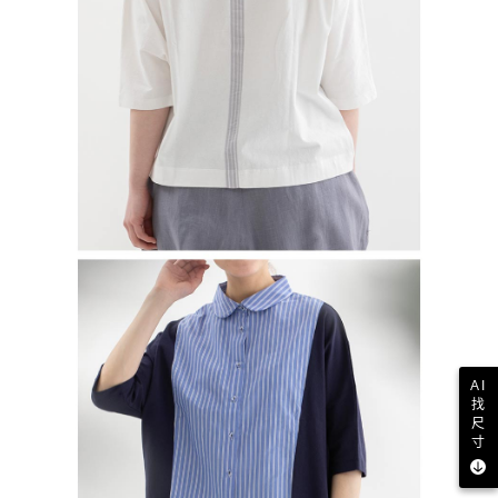
AI
找
尺
寸