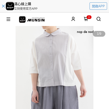
滿心線上購
開啟APP
立刻使用官方APP
0
1
/
9