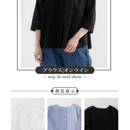
客戶支援中心」
https://netprotections.freshdesk.com/support/home
7-11取貨付款
【注意事項】
１．透過由恩沛科技股份有限公司提供之「AFTEE先享後付」服務完成之交
免運費
易，需依本服務之必要範圍內提供個人資料，並將交易相關給付款項請求債
權轉讓予恩沛科技股份有限公司。
付款後7-11取貨
２．關於個人資料處理事宜，請瀏覽以下網址：
免運費
https://aftee.tw/terms/#terms3
３．未成年的使用者請事先徵得法定代理人或監護人之同意方可使用
宅配
「AFTEE先享後付」，若未經同意申辦者引起之損失，本公司不負相關責
任。
免運費
４．使用「AFTEE先享後付」時，將依據個別帳號之用戶狀況，依本公司即
時審查核予不同之上限額度；若仍有額度不足之情形，本公司將視審查結果
離島宅配
請求用戶進行身份認證。
免運費
５．嚴禁一人註冊多個帳號或使用他人資訊註冊。若發現惡意使用之情形，
恩沛科技股份有限公司將有權停止該用戶之使用額度並採取法律行動。