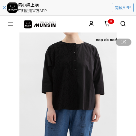
滿心線上購
開啟APP
立刻使用官方APP
0
1
/
9