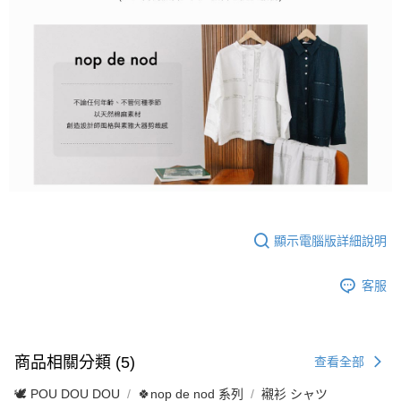
顯示電腦版詳細說明
客服
商品相關分類 (5)
查看全部
🕊️ POU DOU DOU
🍀nop de nod 系列
襯衫 シャツ