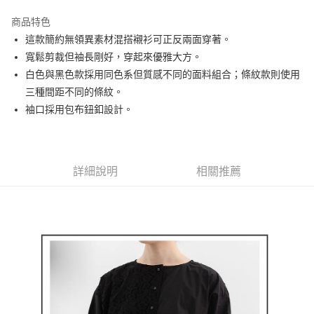
街口支付
商品特色
悠遊付
這款簡約無領異素材混搭襯衫可正反兩面穿著。
AFTEE先享後付
寬鬆剪裁但袖長剛好，穿起來優雅大方。
相關說明
白色與黑色款採用同色系但質感不同的面料組合；條紋款則使用
【關於「AFTEE先享後付」】
三種間距不同的條紋。
ATM付款
AFTEE先享後付是「在收到商品之後才付款」的支付方式。 讓您購物簡單
袖口採用包布鈕釦設計。
便利好安心！
１．簡單：不需註冊會員、不需綁卡、不需儲值。
運送方式
２．便利：只要手機號碼，簡訊認證，即可結帳。
３．安心：先確認商品／服務後，再付款。
全家取貨付款
詳細說明
相關推薦
免運費
【「AFTEE先享後付」結帳流程】
１．於結帳方式選擇「AFTEE先享後付」後，將跳轉至「AFTEE先享後付」
付款後全家取貨
結帳頁面，進行簡訊認證並確認金額後，即可完成結帳。
２．訂單成立數日內，您將收到繳費通知簡訊。
免運費
３．收到繳費通知簡訊後14天內，點擊此簡訊中的連結，可透過四大超商／
ATM／網路銀行／等多元方式進行付款，方視為交易完成。
萊爾富取貨付款
※ 請注意：結帳手續完成當下不需立刻繳費，但若您需要取消訂單，請聯絡
免運費
購買商品的店家。未經商家同意取消之訂單仍視為有效，需透過AFTEE先享
後付繳納相關費用。
付款後萊爾富取貨
※ 交易是否成功請以「AFTEE先享後付 」之結帳頁面顯示為準，若有關於
是否繳費成功／繳費後需取消欲退款等相關疑問，請聯繫「AFTEE先享後付
免運費