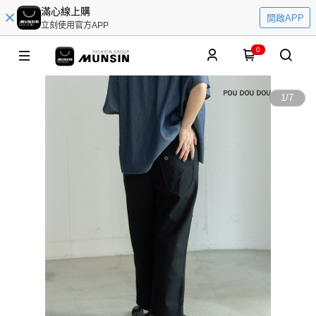
滿心線上購
開啟APP
立刻使用官方APP
0
1
/
7