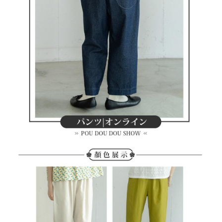
客戶支援中心」
https://netprotections.freshdesk.com/support/home
7-11取貨付款
【注意事項】
１．透過由恩沛科技股份有限公司提供之「AFTEE先享後付」服務完成之交
免運費
易，需依本服務之必要範圍內提供個人資料，並將交易相關給付款項請求債
權轉讓予恩沛科技股份有限公司。
付款後7-11取貨
２．關於個人資料處理事宜，請瀏覽以下網址：
免運費
https://aftee.tw/terms/#terms3
３．未成年的使用者請事先徵得法定代理人或監護人之同意方可使用
宅配
「AFTEE先享後付」，若未經同意申辦者引起之損失，本公司不負相關責
任。
免運費
４．使用「AFTEE先享後付」時，將依據個別帳號之用戶狀況，依本公司即
時審查核予不同之上限額度；若仍有額度不足之情形，本公司將視審查結果
離島宅配
請求用戶進行身份認證。
免運費
５．嚴禁一人註冊多個帳號或使用他人資訊註冊。若發現惡意使用之情形，
恩沛科技股份有限公司將有權停止該用戶之使用額度並採取法律行動。