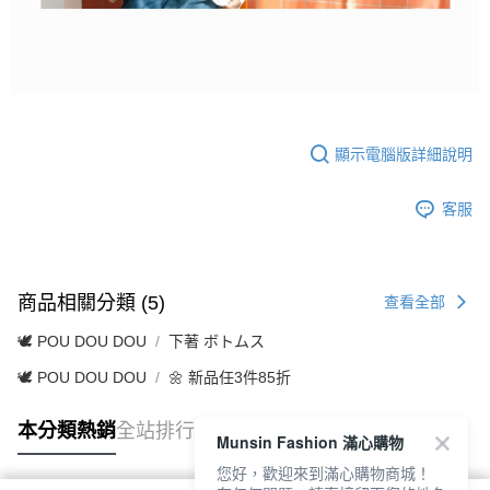
顯示電腦版詳細說明
客服
商品相關分類 (5)
查看全部
🕊️ POU DOU DOU
下著 ボトムス
🕊️ POU DOU DOU
🌼 新品任3件85折
本分類熱銷
全站排行
Munsin Fashion 滿心購物
您好，歡迎來到滿心購物商城！