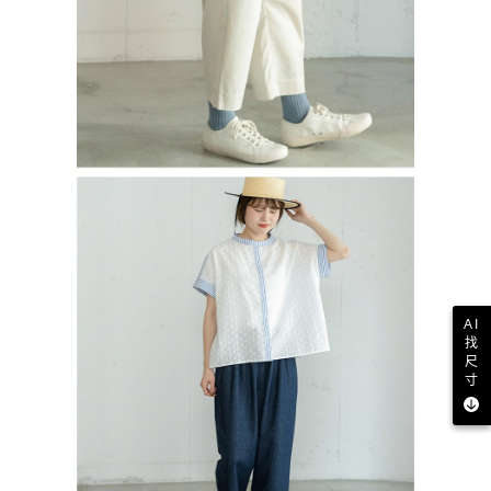
AI
找
尺
寸