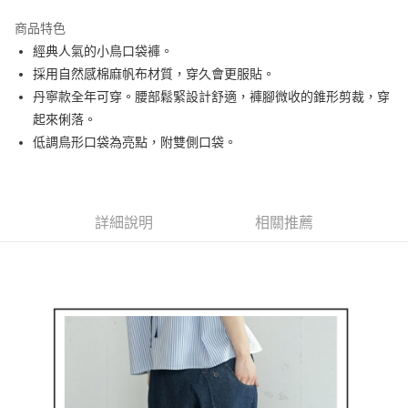
街口支付
商品特色
悠遊付
經典人氣的小鳥口袋褲。
AFTEE先享後付
採用自然感棉麻帆布材質，穿久會更服貼。
相關說明
丹寧款全年可穿。腰部鬆緊設計舒適，褲腳微收的錐形剪裁，穿
【關於「AFTEE先享後付」】
起來俐落。
ATM付款
AFTEE先享後付是「在收到商品之後才付款」的支付方式。 讓您購物簡單
低調鳥形口袋為亮點，附雙側口袋。
便利好安心！
１．簡單：不需註冊會員、不需綁卡、不需儲值。
運送方式
２．便利：只要手機號碼，簡訊認證，即可結帳。
３．安心：先確認商品／服務後，再付款。
全家取貨付款
詳細說明
相關推薦
免運費
【「AFTEE先享後付」結帳流程】
１．於結帳方式選擇「AFTEE先享後付」後，將跳轉至「AFTEE先享後付」
付款後全家取貨
結帳頁面，進行簡訊認證並確認金額後，即可完成結帳。
２．訂單成立數日內，您將收到繳費通知簡訊。
免運費
３．收到繳費通知簡訊後14天內，點擊此簡訊中的連結，可透過四大超商／
ATM／網路銀行／等多元方式進行付款，方視為交易完成。
萊爾富取貨付款
※ 請注意：結帳手續完成當下不需立刻繳費，但若您需要取消訂單，請聯絡
免運費
購買商品的店家。未經商家同意取消之訂單仍視為有效，需透過AFTEE先享
後付繳納相關費用。
付款後萊爾富取貨
※ 交易是否成功請以「AFTEE先享後付 」之結帳頁面顯示為準，若有關於
是否繳費成功／繳費後需取消欲退款等相關疑問，請聯繫「AFTEE先享後付
免運費