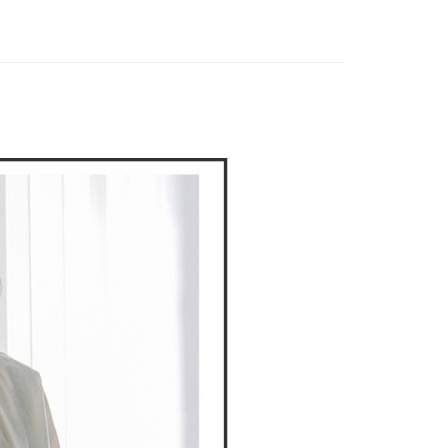
家取貨
支払いください。
上衣
風格上衣
DOU DOU
限は最短で 14 日以内ですので、ご注意ください。AFTEE ア
🌿 春夏單品4折起
POU DOU DOU
ンロードして AFTEE 会員になるとお支払い期限を最長 45 日
貨付款
延長できます。
は、ショップが請求した期日と、AFTEEで延長できる日数を
爾富取貨
されます。AFTEEで注文すると、商品を受け取るまで支払い
長できますが、商品を期限内に受け取れない場合があります
約商品や商品到着日が比較的遅い商品）。そのため、商品到着
わらず、AFTEEで指定された期限内にお支払いください。
付款
い限度額
AFTEEを ご利用の際に、認証結果及び当社の審査の結果に基づ
額が設定されます。
1取貨
は最低NT$20です。
台湾の会員のみご利用いただけます。
約「AFTEE代金後払い」（以下当サービスという）はネット
ョンズ（以下 AFTEE という）が提供し、AFTEEが代金を徴収
当サービスご利用の際に提供しなければならない個人情報（注
名、電話番号、受取人の氏名、電話番号、受取人住所を含むが
ない）は、AFTEEに渡され当サービスで必要な範囲内で利用
AFTEEの個人情報の収集、処理、利用について、詳細は
公式ホームページの『個人情報の収集、処理及び利用に関する声