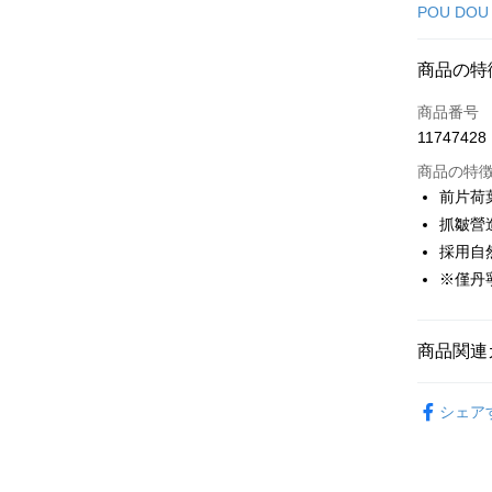
クレジット
POU DOU
コンビニ
商品の特
LINE Pay
商品番号
Apple Pay
11747428
JKOPAY
商品の特
前片荷
Easy Walle
抓皺營
採用自
AFTEE
説明
※僅丹
一、 AF
ATM払い
1.お支払
ドウが表
商品関連
2.SMS
3.注文す
配送方法
🕊️ POU 
す。
シェア
4.ご注文
全家取貨
🕊️ POU 
員の場合は
送料無料
5.商品受
🌸2026 
たはアプリ