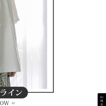
参照ください（
https://aftee.tw/privacypolicy/
）。
の初回ご利用の際に、審査を通過すれば、最高額がNT$10,000に
支払い期限を過ぎた場合、その金額に基づいて年利20%の遅
が加算されます。未成年の利用者は、事前に法定代理人または
意を得ればAFTEEをご利用いただけます。
の処理、利用について疑問がある、または関連する法律の権利
たい場合は、ネットプロテクションズ
rotections.co.jp
にご連絡ください。上記に示した個人情報
購入注文書とあわせてAFTEEにご提供いただく、または
にあなたの個人情報の収集、処理、利用を許可することににご同
けない場合は、当サービスを選択しないでください。
AI
找
尺