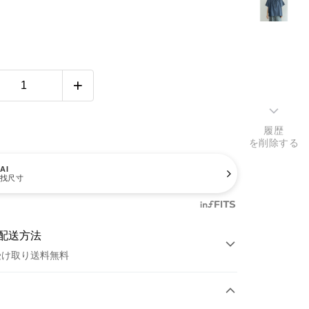
履歴
を削除する
AI
找尺寸
配送方法
受け取り送料無料
方法