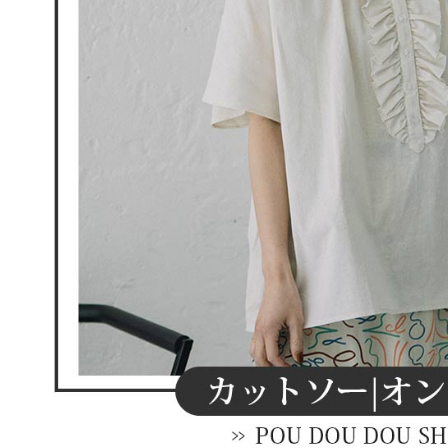
明』をご
AFTEE
なります。
延滞納金
後見人の同
個人情報
を行使し
cs_tw@netp
を、必要な
AFTEE
意いただ