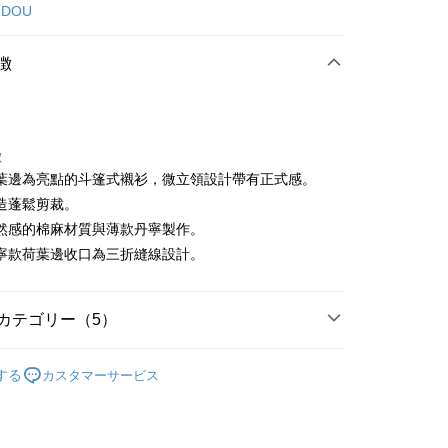
カード1回払い
 DOU
店頭代金引換
徴
徴
葉邊為亮點的斗篷式襯衫，微立領設計帶有正式感。
t
造蓬鬆剪裁。
然感的棉麻材質與薄款丹寧製作。
代金後払い
寧款荷葉邊收口為三折縫線設計。
TEE代金後払いについて
い方法でAFTEE代金後払いを選択すると、携帯電話認証ウィン
示されます。
カテゴリー（5）
で認証してお支払い手続を進めてください。
るときのお支払いは不要です。商品はご指定の住所に配送されま
DOU DOU
上衣 トップス
する
カスタマーサービス
が完了すると、携帯に支払い通知のSMSが届きます。アプリ会
付款
DOU DOU
🌼 新品任3件85折
、AFTEE アプリプッシュ通知が届きます。
け取り時のお支払いは不要です。商品を確かめてから、SMSま
春夏新品
🕊️POU DOU DOU
の通知に従って、4大コンビニ、またはATM/オンラインバンキ