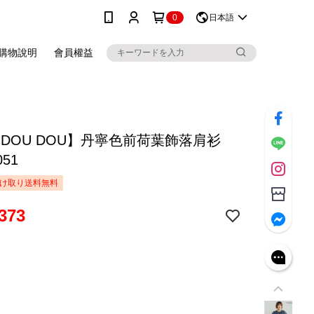
0
日本語
購物說明
會員權益
 DOU DOU】丹寧色前荷葉飾落肩衫
051
け取り送料無料
373