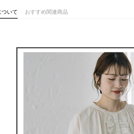
付款後全
ングでお
▶女裝
送料無料
について
おすすめ関連商品
🕊️ POU 
代金納付期
プリをダウ
萊爾富取
以内まで
送料無料
お支払期限
付款後萊
もとに計算
期限を延
送料無料
（例：予
の有無に関
7-11取貨
二、支払
送料無料
1.初回 
き、限度
付款後7-1
2.決済金額
送料無料
3.現在、
宅配
三、利用規
プロテクシ
送料無料
します。
文者の氏
離島宅配
これに限ら
送料無料
されます。
AFTEE