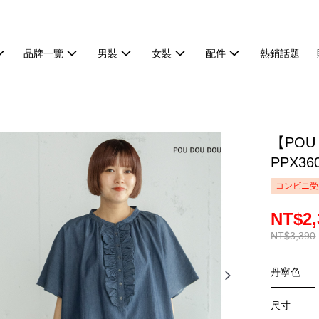
品牌一覽
男裝
女裝
配件
熱銷話題
【POU
PPX36
コンビニ受
NT$2,
NT$3,390
丹寧色
尺寸