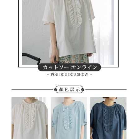
客戶支援中心」
https://netprotections.freshdesk.com/support/home
7-11取貨付款
【注意事項】
１．透過由恩沛科技股份有限公司提供之「AFTEE先享後付」服務完成之交
免運費
易，需依本服務之必要範圍內提供個人資料，並將交易相關給付款項請求債
權轉讓予恩沛科技股份有限公司。
付款後7-11取貨
２．關於個人資料處理事宜，請瀏覽以下網址：
免運費
https://aftee.tw/terms/#terms3
３．未成年的使用者請事先徵得法定代理人或監護人之同意方可使用
宅配
「AFTEE先享後付」，若未經同意申辦者引起之損失，本公司不負相關責
任。
免運費
４．使用「AFTEE先享後付」時，將依據個別帳號之用戶狀況，依本公司即
時審查核予不同之上限額度；若仍有額度不足之情形，本公司將視審查結果
離島宅配
請求用戶進行身份認證。
免運費
５．嚴禁一人註冊多個帳號或使用他人資訊註冊。若發現惡意使用之情形，
恩沛科技股份有限公司將有權停止該用戶之使用額度並採取法律行動。