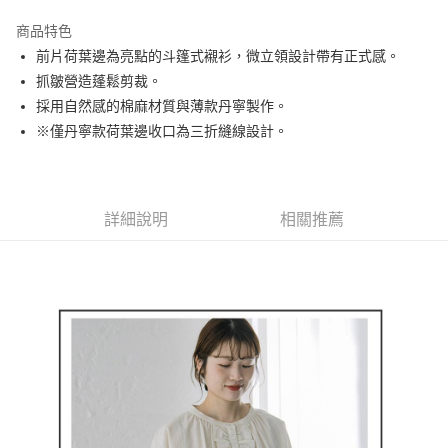
街口支付
商品特色
悠遊付
前片荷葉邊為亮點的斗篷式襯衫，微立領設計帶有正式感。
AFTEE先享後付
抓皺營造蓬鬆剪裁。
相關說明
採用自然感的棉麻材質與薄款丹寧製作。
【關於「AFTEE先享後付」】
※僅丹寧款荷葉邊收口為三折縫線設計。
ATM付款
AFTEE先享後付是「在收到商品之後才付款」的支付方式。 讓您購物簡單
便利好安心！
１．簡單：不需註冊會員、不需綁卡、不需儲值。
運送方式
２．便利：只要手機號碼，簡訊認證，即可結帳。
３．安心：先確認商品／服務後，再付款。
詳細說明
相關推薦
全家取貨付款
免運費
【「AFTEE先享後付」結帳流程】
１．於結帳方式選擇「AFTEE先享後付」後，將跳轉至「AFTEE先享後付」
付款後全家取貨
結帳頁面，進行簡訊認證並確認金額後，即可完成結帳。
２．訂單成立數日內，您將收到繳費通知簡訊。
免運費
３．收到繳費通知簡訊後14天內，點擊此簡訊中的連結，可透過四大超商／
ATM／網路銀行／等多元方式進行付款，方視為交易完成。
萊爾富取貨付款
※ 請注意：結帳手續完成當下不需立刻繳費，但若您需要取消訂單，請聯絡
免運費
購買商品的店家。未經商家同意取消之訂單仍視為有效，需透過AFTEE先享
後付繳納相關費用。
付款後萊爾富取貨
※ 交易是否成功請以「AFTEE先享後付 」之結帳頁面顯示為準，若有關於
是否繳費成功／繳費後需取消欲退款等相關疑問，請聯繫「AFTEE先享後付
免運費