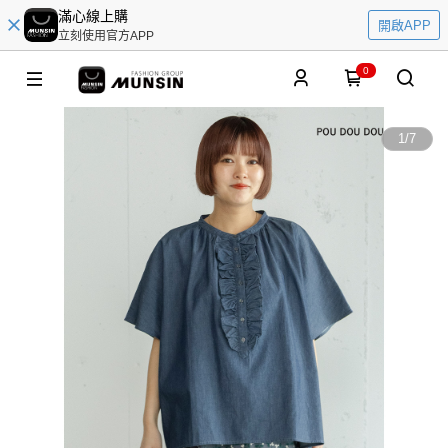
滿心線上購
開啟APP
立刻使用官方APP
0
1
/
7