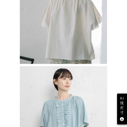
AI
找
尺
寸