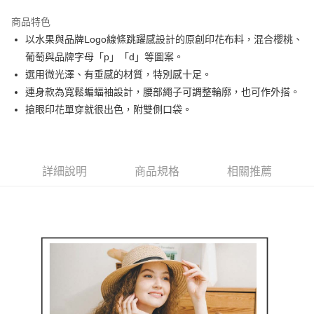
街口支付
商品特色
悠遊付
以水果與品牌Logo線條跳躍感設計的原創印花布料，混合櫻桃、
AFTEE先享後付
葡萄與品牌字母「p」「d」等圖案。
相關說明
選用微光澤、有垂感的材質，特別感十足。
【關於「AFTEE先享後付」】
連身款為寬鬆蝙蝠袖設計，腰部繩子可調整輪廓，也可作外搭。
ATM付款
AFTEE先享後付是「在收到商品之後才付款」的支付方式。 讓您購物簡單
搶眼印花單穿就很出色，附雙側口袋。
便利好安心！
１．簡單：不需註冊會員、不需綁卡、不需儲值。
運送方式
２．便利：只要手機號碼，簡訊認證，即可結帳。
３．安心：先確認商品／服務後，再付款。
全家取貨付款
詳細說明
商品規格
相關推薦
免運費
【「AFTEE先享後付」結帳流程】
１．於結帳方式選擇「AFTEE先享後付」後，將跳轉至「AFTEE先享後付」
付款後全家取貨
結帳頁面，進行簡訊認證並確認金額後，即可完成結帳。
２．訂單成立數日內，您將收到繳費通知簡訊。
免運費
３．收到繳費通知簡訊後14天內，點擊此簡訊中的連結，可透過四大超商／
ATM／網路銀行／等多元方式進行付款，方視為交易完成。
萊爾富取貨付款
※ 請注意：結帳手續完成當下不需立刻繳費，但若您需要取消訂單，請聯絡
免運費
購買商品的店家。未經商家同意取消之訂單仍視為有效，需透過AFTEE先享
後付繳納相關費用。
付款後萊爾富取貨
※ 交易是否成功請以「AFTEE先享後付 」之結帳頁面顯示為準，若有關於
是否繳費成功／繳費後需取消欲退款等相關疑問，請聯繫「AFTEE先享後付
免運費