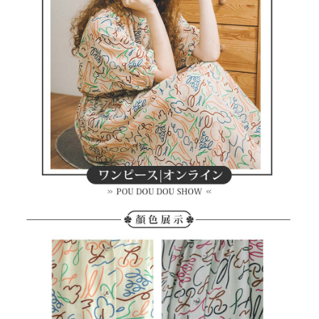
客戶支援中心」
https://netprotections.freshdesk.com/support/home
7-11取貨付款
【注意事項】
１．透過由恩沛科技股份有限公司提供之「AFTEE先享後付」服務完成之交
免運費
易，需依本服務之必要範圍內提供個人資料，並將交易相關給付款項請求債
權轉讓予恩沛科技股份有限公司。
付款後7-11取貨
２．關於個人資料處理事宜，請瀏覽以下網址：
免運費
https://aftee.tw/terms/#terms3
３．未成年的使用者請事先徵得法定代理人或監護人之同意方可使用
宅配
「AFTEE先享後付」，若未經同意申辦者引起之損失，本公司不負相關責
任。
免運費
４．使用「AFTEE先享後付」時，將依據個別帳號之用戶狀況，依本公司即
時審查核予不同之上限額度；若仍有額度不足之情形，本公司將視審查結果
離島宅配
請求用戶進行身份認證。
免運費
５．嚴禁一人註冊多個帳號或使用他人資訊註冊。若發現惡意使用之情形，
恩沛科技股份有限公司將有權停止該用戶之使用額度並採取法律行動。