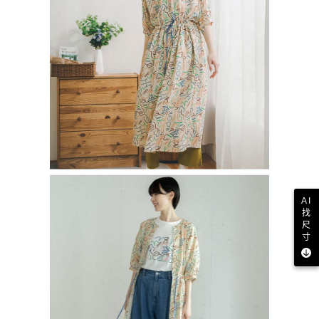
AI
找
尺
寸