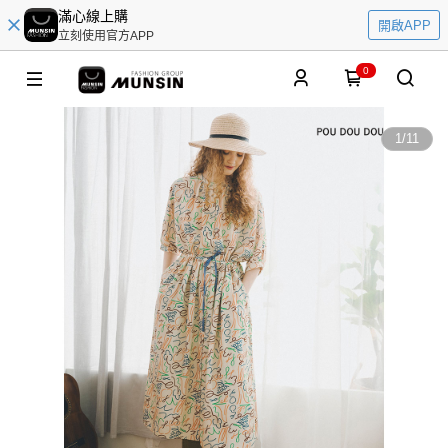
滿心線上購
開啟APP
立刻使用官方APP
0
1
/
11