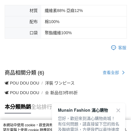
材質
纖維素88% 亞麻12%
配布
棉100%
口袋
聚酯纖維100%
客服
商品相關分類 (6)
查看全部
🕊️ POU DOU DOU
洋裝 ワンピース
🕊️ POU DOU DOU
🌼 新品任3件85折
本分類熱銷
全站排行
Munsin Fashion 滿心購物
您好，歡迎來到滿心購物商城！
有任何問題，請直接留下您的姓名
本網站中使用 cookie，欲查詢有關本網站使用 cookie 方式之詳情，及若您不希
及聯絡電話，方便我們以最快速度
熱門標籤
望在電腦上使用 cookie 時應如何變更電腦的 cookie 設定，請參閱本網站「
隱私