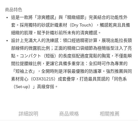
街口支付
商品特色
悠遊付
這是一款將「涼爽體感」與「精緻細節」完美結合的功能性外
AFTEE先享後付
套。採用獨特的砂感針織素材（Dry Touch），觸感乾爽且具備
相關說明
細緻的肌理，賦予針織衫前所未有的清爽體感。
【關於「AFTEE先享後付」】
設計上充滿大人的洗練感：領口經過精密計算，展現出能拉長頸
ATM付款
AFTEE先享後付是「在收到商品之後才付款」的支付方式。 讓您購物簡單
部線條的微露肌比例；正面的精緻口袋細節為極簡版型注入了亮
便利好安心！
１．簡單：不需註冊會員、不需綁卡、不需儲值。
點。コンパクト（短版）的長度搭配適度寬鬆的胸寬，不僅能瞬
運送方式
２．便利：只要手機號碼，簡訊認證，即可結帳。
間拉提腰線比例，更讓它具備多重穿法：全扣時可作為專業的
３．安心：先確認商品／服務後，再付款。
全家取貨付款
「短袖上衣」，全開時則是洋裝最優雅的防護罩。強烈推薦與同
每筆NT$80，滿NT$2,000(含以上)免運費
【「AFTEE先享後付」結帳流程】
素材背心（O3X31215）成套疊穿，打造最具質感的「同色系
１．於結帳方式選擇「AFTEE先享後付」後，將跳轉至「AFTEE先享後付」
（Set-up）」高級穿搭。
付款後全家取貨
結帳頁面，進行簡訊認證並確認金額後，即可完成結帳。
２．訂單成立數日內，您將收到繳費通知簡訊。
每筆NT$80，滿NT$2,000(含以上)免運費
３．收到繳費通知簡訊後14天內，點擊此簡訊中的連結，可透過四大超商／
ATM／網路銀行／等多元方式進行付款，方視為交易完成。
萊爾富取貨付款
※ 請注意：結帳手續完成當下不需立刻繳費，但若您需要取消訂單，請聯絡
詳細說明
商品規格
相關推薦
每筆NT$80，滿NT$2,000(含以上)免運費
購買商品的店家。未經商家同意取消之訂單仍視為有效，需透過AFTEE先享
後付繳納相關費用。
付款後萊爾富取貨
※ 交易是否成功請以「AFTEE先享後付 」之結帳頁面顯示為準，若有關於
是否繳費成功／繳費後需取消欲退款等相關疑問，請聯繫「AFTEE先享後付
每筆NT$80，滿NT$2,000(含以上)免運費