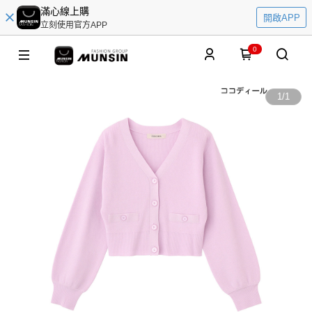
滿心線上購
開啟APP
立刻使用官方APP
0
1
/
1