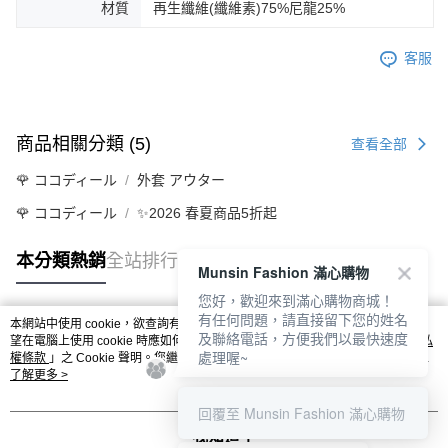
材質
再生纖維(纖維素)75%尼龍25%
客服
商品相關分類 (5)
查看全部
🌹 ココディール
外套 アウター
🌹 ココディール
✨2026 春夏商品5折起
本分類熱銷
全站排行
Munsin Fashion 滿心購物
您好，歡迎來到滿心購物商城！
有任何問題，請直接留下您的姓名
本網站中使用 cookie，欲查詢有關本網站使用 cookie 方式之詳情，及若您不希
及聯絡電話，方便我們以最快速度
熱門標籤
望在電腦上使用 cookie 時應如何變更電腦的 cookie 設定，請參閱本網站「
隱私
處理喔~
權條款
」之 Cookie 聲明。您繼續使用本網站即表示您同意本公司得按本網站使
用條款之 Cookie 聲明使用 cookie。
了解更多 >
回覆至 Munsin Fashion 滿心購物
我知道了