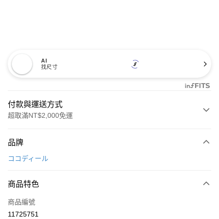
AI
找尺寸
付款與運送方式
超取滿NT$2,000免運
付款方式
品牌
信用卡一次付款
ココディール
超商取貨付款
商品特色
LINE Pay
商品編號
Apple Pay
11725751