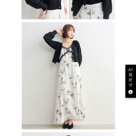
AI
找
尺
寸