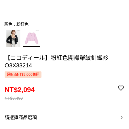
顏色：粉紅色
【ココディール】粉紅色開襟羅紋針織衫
O3X33214
超取滿NT$2,000免運
NT$2,094
NT$3,490
請選擇商品選項