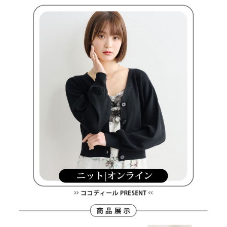
客戶支援中心」
https://netprotections.freshdesk.com/support/home
7-11取貨付款
【注意事項】
１．透過由恩沛科技股份有限公司提供之「AFTEE先享後付」服務完成之交
每筆NT$80，滿NT$2,000(含以上)免運費
易，需依本服務之必要範圍內提供個人資料，並將交易相關給付款項請求債
權轉讓予恩沛科技股份有限公司。
付款後7-11取貨
２．關於個人資料處理事宜，請瀏覽以下網址：
每筆NT$80，滿NT$2,000(含以上)免運費
https://aftee.tw/terms/#terms3
３．未成年的使用者請事先徵得法定代理人或監護人之同意方可使用
宅配
「AFTEE先享後付」，若未經同意申辦者引起之損失，本公司不負相關責
任。
每筆NT$80，滿NT$2,000(含以上)免運費
４．使用「AFTEE先享後付」時，將依據個別帳號之用戶狀況，依本公司即
時審查核予不同之上限額度；若仍有額度不足之情形，本公司將視審查結果
離島宅配
請求用戶進行身份認證。
每筆NT$280，滿NT$2,000(含以上)免運費
５．嚴禁一人註冊多個帳號或使用他人資訊註冊。若發現惡意使用之情形，
恩沛科技股份有限公司將有權停止該用戶之使用額度並採取法律行動。