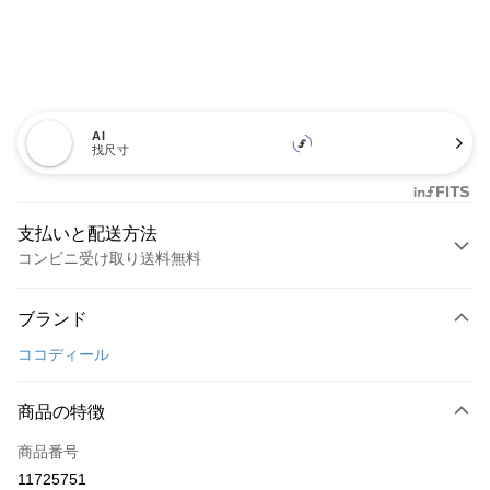
AI
找尺寸
支払いと配送方法
コンビニ受け取り送料無料
お支払い方法
ブランド
クレジットカード1回払い
ココディール
コンビニ店頭代金引換
LINE Pay
商品の特徴
Apple Pay
商品番号
11725751