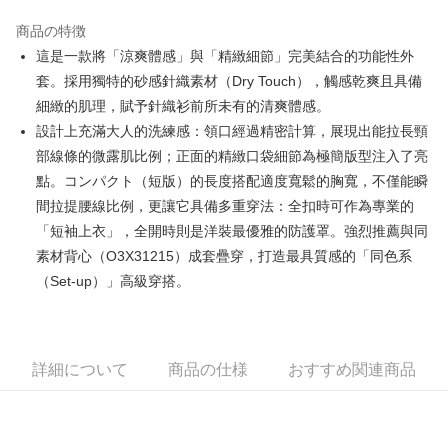
JKOPAY
商品の特徴
Easy Wallet
這是一款將「涼爽體感」與「精緻細節」完美結合的功能性外
AFTEE代金後払い
套。採用獨特的砂感針織素材（Dry Touch），觸感乾爽且具備
説明
細緻的肌理，賦予針織衫前所未有的清爽體感。
一、 AFTEE代金後払いについて
設計上充滿大人的洗練感：領口經過精密計算，展現出能拉長頸
ATM払い
1.お支払い方法でAFTEE代金後払いを選択すると、携帯電話認証ウィンド
部線條的微露肌比例；正面的精緻口袋細節為極簡版型注入了亮
ウが表示されます。
2.SMSで認証してお支払い手続を進めてください。
點。コンパクト（短版）的長度搭配適度寬鬆的胸寬，不僅能瞬
配送方法
3.注文するときのお支払いは不要です。商品はご指定の住所に配送されま
間拉提腰線比例，更讓它具備多重穿法：全扣時可作為專業的
す。
全家取貨付款
4.ご注文が完了すると、携帯に支払い通知のSMSが届きます。アプリ会員
「短袖上衣」，全開時則是洋裝最優雅的防護罩。強烈推薦與同
送料無料
の場合は、AFTEE アプリプッシュ通知が届きます。
素材背心（O3X31215）成套疊穿，打造最具質感的「同色系
5.商品受け取り時のお支払いは不要です。商品を確かめてから、SMSまた
付款後全家取貨
（Set-up）」高級穿搭。
はアプリの通知に従って、4大コンビニ、またはATM/オンラインバンキン
グでお支払いください。
送料無料
代金納付期限は最短で 14 日以内ですので、ご注意ください。AFTEE アプ
萊爾富取貨付款
リをダウンロードして AFTEE 会員になるとお支払い期限を最長 45 日以内
詳細について
商品の仕様
おすすめ関連商品
送料無料
まで延長できます。
付款後萊爾富取貨
お支払期限は、ショップが請求した期日と、AFTEEで延長できる日数をも
とに計算されます。AFTEEで注文すると、商品を受け取るまで支払い期限
送料無料
を延長できますが、商品を期限内に受け取れない場合があります（例：予