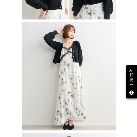
AI
找
尺
寸