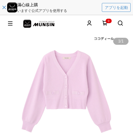
滿心線上購
アプリを起動
いますぐ公式アプリを使用する
0
1
/
1