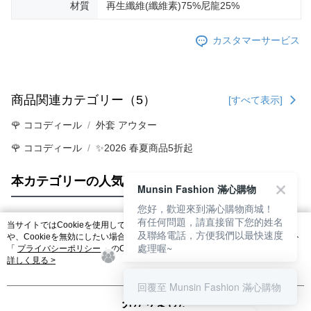
材質
再生纖維(纖維素)75%尼龍25%
カスタマーサービス
商品関連カテゴリー（5）
[すべて表示]
🌹 ココディール
外套 アウター
🌹 ココディール
✨2026 春夏商品5折起
本カテゴリーの人気商品
サイト全体のランキング
Munsin Fashion 滿心購物
您好，歡迎來到滿心購物商城！
有任何問題，請直接留下您的姓名
当サイトではCookieを使用しています。当サイトのCookie使用に関する詳細
及聯絡電話，方便我們以最快速度
人気タグ
や、Cookieを無効にしたい場合のブラウザでの設定方法については、当サイト
處理喔~
「
プライバシーポリシー
」のCookieポリシーをご参照ください。お客さま
が、当サイトを引き続き使用される場合、当社がサイト利用規約のCookieポリ
詳しく見る >
シーに基づいてCookieを使用することに同意したものとみなします。
回覆至 Munsin Fashion 滿心購物
分かりました