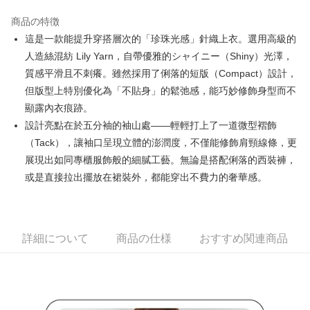
JKOPAY
商品の特徴
Easy Wallet
這是一款能提升穿搭層次的「珍珠光感」針織上衣。選用高級的
AFTEE代金後払い
人造絲混紡 Lily Yarn，自帶優雅的シャイニー（Shiny）光澤，
説明
質感平滑且不刺癢。雖然採用了俐落的短版（Compact）設計，
一、 AFTEE代金後払いについて
但版型上特別優化為「不貼身」的鬆弛感，能巧妙修飾身型而不
ATM払い
1.お支払い方法でAFTEE代金後払いを選択すると、携帯電話認証ウィンド
顯露內衣痕跡。
ウが表示されます。
2.SMSで認証してお支払い手続を進めてください。
設計亮點在於五分袖的袖山處——輕輕打上了一道微型褶飾
配送方法
3.注文するときのお支払いは不要です。商品はご指定の住所に配送されま
（Tack），讓袖口呈現立體的澎潤度，不僅能修飾肩頸線條，更
す。
全家取貨付款
4.ご注文が完了すると、携帯に支払い通知のSMSが届きます。アプリ会員
展現出如同專櫃服飾般的細膩工藝。無論是搭配俐落的西裝褲，
送料無料
の場合は、AFTEE アプリプッシュ通知が届きます。
或是直接拉出擺放在裙裝外，都能穿出不費力的奢華感。
5.商品受け取り時のお支払いは不要です。商品を確かめてから、SMSまた
付款後全家取貨
はアプリの通知に従って、4大コンビニ、またはATM/オンラインバンキン
グでお支払いください。
送料無料
代金納付期限は最短で 14 日以内ですので、ご注意ください。AFTEE アプ
詳細について
商品の仕様
おすすめ関連商品
萊爾富取貨付款
リをダウンロードして AFTEE 会員になるとお支払い期限を最長 45 日以内
送料無料
まで延長できます。
付款後萊爾富取貨
お支払期限は、ショップが請求した期日と、AFTEEで延長できる日数をも
とに計算されます。AFTEEで注文すると、商品を受け取るまで支払い期限
送料無料
を延長できますが、商品を期限内に受け取れない場合があります（例：予