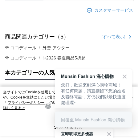
カスタマーサービス
商品関連カテゴリー（5）
[すべて表示]
🌹 ココディール
外套 アウター
🌹 ココディール
✨2026 春夏商品5折起
本カテゴリーの人気商品
サイト全体のランキング
Munsin Fashion 滿心購物
您好，歡迎來到滿心購物商城！
有任何問題，請直接留下您的姓名
当サイトではCookieを使用しています。当サイトのCookie使用に関する詳細
及聯絡電話，方便我們以最快速度
人気タグ
や、Cookieを無効にしたい場合のブラウザでの設定方法については、当サイト
處理喔~
「
プライバシーポリシー
」のCookieポリシーをご参照ください。お客さま
が、当サイトを引き続き使用される場合、当社がサイト利用規約のCookieポリ
詳しく見る >
シーに基づいてCookieを使用することに同意したものとみなします。
回覆至 Munsin Fashion 滿心購物
分かりました
立即取得更多優惠