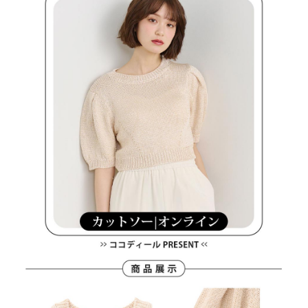
約商品や商品到着日が比較的遅い商品）。そのため、商品到着の有無に関
7-11取貨付款
わらず、AFTEEで指定された期限内にお支払いください。
送料無料
二、支払い限度額
付款後7-11取貨
1.初回 AFTEEを ご利用の際に、認証結果及び当社の審査の結果に基づ
き、限度額が設定されます。
送料無料
2.決済金額は最低NT$20です。
3.現在、台湾の会員のみご利用いただけます。
宅配
三、利用規約「AFTEE代金後払い」（以下当サービスという）はネットプ
送料無料
ロテクションズ（以下 AFTEE という）が提供し、AFTEEが代金を徴収し
ます。当サービスご利用の際に提供しなければならない個人情報（注文者
離島宅配
の氏名、電話番号、受取人の氏名、電話番号、受取人住所を含むがこれに
送料無料
限らない）は、AFTEEに渡され当サービスで必要な範囲内で利用されま
す。AFTEEの個人情報の収集、処理、利用について、詳細はAFTEE公式ホ
ームページの『個人情報の収集、処理及び利用に関する声明』をご参照く
ださい（
https://aftee.tw/privacypolicy/
）。
AFTEEの初回ご利用の際に、審査を通過すれば、最高額がNT$10,000にな
ります。支払い期限を過ぎた場合、その金額に基づいて年利20%の遅延滞
納金が加算されます。未成年の利用者は、事前に法定代理人または後見人
の同意を得ればAFTEEをご利用いただけます。
個人情報の処理、利用について疑問がある、または関連する法律の権利を