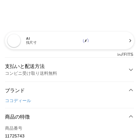
AI
找尺寸
支払いと配送方法
コンビニ受け取り送料無料
お支払い方法
ブランド
クレジットカード1回払い
ココディール
コンビニ店頭代金引換
LINE Pay
商品の特徴
Apple Pay
商品番号
11725743