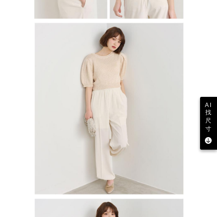
AI
找
尺
寸