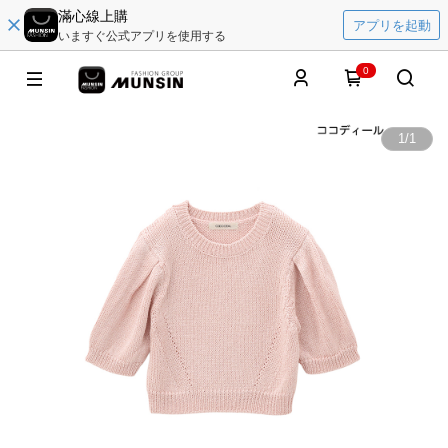
滿心線上購
アプリを起動
いますぐ公式アプリを使用する
0
1
/
1