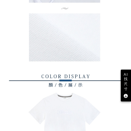
AI
找
尺
寸