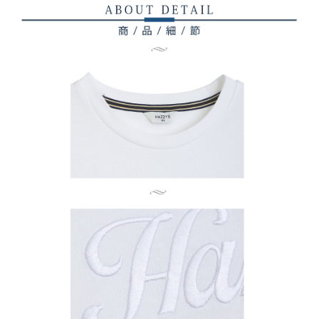
AFTEEの初回ご利用の際に、審査を通過すれば、最高額がNT$10,000にな
ります。支払い期限を過ぎた場合、その金額に基づいて年利20%の遅延滞
納金が加算されます。未成年の利用者は、事前に法定代理人または後見人
の同意を得ればAFTEEをご利用いただけます。
個人情報の処理、利用について疑問がある、または関連する法律の権利を
行使したい場合は、ネットプロテクションズ
cs_tw@netprotections.co.jp
にご連絡ください。上記に示した個人情報を、必要な購入注文書とあわせ
てAFTEEにご提供いただく、またはAFTEEにあなたの個人情報の収集、処
理、利用を許可することににご同意いただけない場合は、当サービスを選
択しないでください。