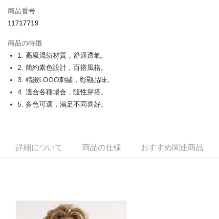
Apple Pay
商品番号
11717719
JKOPAY
商品の特徴
Easy Wallet
1. 高級混紡材質，舒適透氣。
OP Pay Later
2. 簡約素色設計，百搭風格。
説明
3. 精緻LOGO刺繡，彰顯品味。
【OP Pay Later 使用説明】
4. 適合各種場合，隨性穿搭。
AFTEE代金後払い
1. 本サービスは台湾大哥大によって提供され、台湾大哥大のユーザーは追
5. 多色可選，滿足不同喜好。
加の申請なしで即時に利用可能です。
説明
2. 支払い方法で「OP Pay Later」を選択すると、注文が成立した後に自動
一、 AFTEE代金後払いについて
的に OP Pay Later の取引プロセスに移行し、携帯番号を確認後、分割払
ATM払い
1.お支払い方法でAFTEE代金後払いを選択すると、携帯電話認証ウィンド
いの回数や支払い期限を選択し、支払いを確認すると取引が完了します。
ウが表示されます。
3. 実際の承認額、分割回数および費用については、後続の取引確認ページ
2.SMSで認証してお支払い手続を進めてください。
詳細について
商品の仕様
おすすめ関連商品
配送方法
を基準とします。
3.注文するときのお支払いは不要です。商品はご指定の住所に配送されま
4. 注文成立後30分以内に確認取引を行わない場合や審査が通過しない場
す。
全家取貨付款
合、注文は自動的にキャンセルされます。「転専審査」に未通過の状況が
4.ご注文が完了すると、携帯に支払い通知のSMSが届きます。アプリ会員
発生した場合は、システムの評価基準に達していないことを意味し、評価
送料無料
の場合は、AFTEE アプリプッシュ通知が届きます。
内容についての説明はいたしかねます。
5.商品受け取り時のお支払いは不要です。商品を確かめてから、SMSまた
付款後全家取貨
はアプリの通知に従って、4大コンビニ、またはATM/オンラインバンキン
グでお支払いください。
送料無料
【支払い方法の説明】