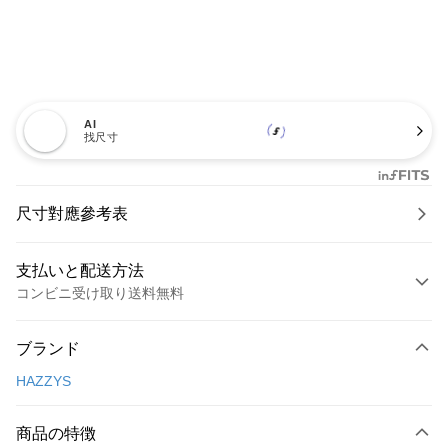
AI
找尺寸
尺寸對應參考表
支払いと配送方法
コンビニ受け取り送料無料
お支払い方法
ブランド
クレジットカード1回払い
HAZZYS
コンビニ店頭代金引換
LINE Pay
商品の特徴