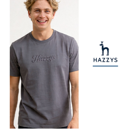
1. 分割払いの金額は電信請求書に統合されず、「OP Pay Later」は毎月の
代金納付期限は最短で 14 日以内ですので、ご注意ください。AFTEE アプ
萊爾富取貨付款
締め日後に支払いリマインダーのSMSを送信します。
リをダウンロードして AFTEE 会員になるとお支払い期限を最長 45 日以内
2. SMSのリンクを通じて請求書を開いた後、「コンビニバーコード／台湾
送料無料
まで延長できます。
大直営店舗／銀行振込／街口支払い／iPASS MONEY」などのチャネルで
支払いを選択できます。
付款後萊爾富取貨
お支払期限は、ショップが請求した期日と、AFTEEで延長できる日数をも
とに計算されます。AFTEEで注文すると、商品を受け取るまで支払い期限
送料無料
【注意事項】
を延長できますが、商品を期限内に受け取れない場合があります（例：予
1. 本サービスは「台湾大哥大株式会社」（以下「当社」といいます）によ
約商品や商品到着日が比較的遅い商品）。そのため、商品到着の有無に関
7-11取貨付款
って提供され、ユーザーが取引時に本サービスを通じて商品やサービスを
わらず、AFTEEで指定された期限内にお支払いください。
購入できるようにし、店舗が売買／分割払い売買の債権を当社に譲渡した
送料無料
後、契約に基づいて当社の請求書で帳款を支払うことになります。
二、支払い限度額
2. 「OP Pay Later」を利用する契約関係の目的から、店舗はあなたの個人
付款後7-11取貨
1.初回 AFTEEを ご利用の際に、認証結果及び当社の審査の結果に基づ
情報（名前、電話または住所を含む）を台湾大哥大に提供し、収集、処理
き、限度額が設定されます。
送料無料
および利用するために、当社があなた本人と分割請求書に必要な情報の確
2.決済金額は最低NT$20です。
認、照合および修正を行います。
3.現在、台湾の会員のみご利用いただけます。
宅配
3. 完全なユーザーサービス規約については、以下のリンクを参照してくだ
さい：
https://oppay.tw/userRule
三、利用規約「AFTEE代金後払い」（以下当サービスという）はネットプ
送料無料
ロテクションズ（以下 AFTEE という）が提供し、AFTEEが代金を徴収し
ます。当サービスご利用の際に提供しなければならない個人情報（注文者
離島宅配
の氏名、電話番号、受取人の氏名、電話番号、受取人住所を含むがこれに
送料無料
限らない）は、AFTEEに渡され当サービスで必要な範囲内で利用されま
す。AFTEEの個人情報の収集、処理、利用について、詳細はAFTEE公式ホ
ームページの『個人情報の収集、処理及び利用に関する声明』をご参照く
ださい（
https://aftee.tw/privacypolicy/
）。