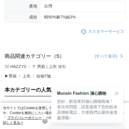
產地
台灣
成份
棉90%麻7%絲3%
カスタマーサービス
商品関連カテゴリー（5）
[すべて表示]
🐕‍🦺 HAZZYS
👔 男裝 | 上衣 재킷
▶男裝
上衣
短袖T恤
本カテゴリーの人気商品
サイト全体のランキング
Munsin Fashion 滿心購物
您好，歡迎來到滿心購物商城！
有任何問題，請直接留下您的姓名
当サイトではCookieを使用しています。当サイトのCookie使用に関する詳細
及聯絡電話，方便我們以最快速度
人気タグ
や、Cookieを無効にしたい場合のブラウザでの設定方法については、当サイト
處理喔~
「
プライバシーポリシー
」のCookieポリシーをご参照ください。お客さま
が、当サイトを引き続き使用される場合、当社がサイト利用規約のCookieポリ
詳しく見る >
シーに基づいてCookieを使用することに同意したものとみなします。