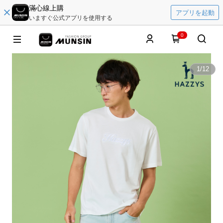
滿心線上購
アプリを起動
いますぐ公式アプリを使用する
0
1
/
12