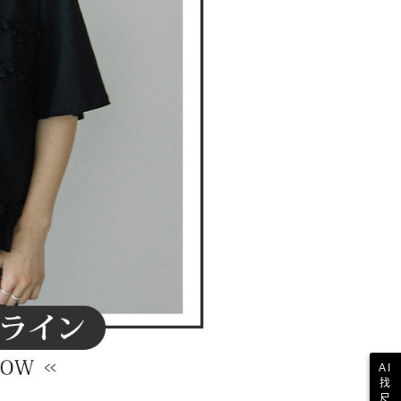
AI
找
尺