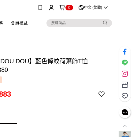
0
中文 (繁體)
明
會員權益
 DOU DOU】藍色條紋荷葉飾T恤
380
883