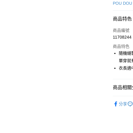
信用卡一
POU DOU
超商取貨
商品特色
LINE Pay
商品編號
Apple Pay
11708244
商品特色
街口支付
隨機縫
悠遊付
單穿就
衣長適
AFTEE先
相關說明
【關於「A
ATM付款
商品相關分
AFTEE
便利好安
１．簡單
🕊️ POU 
２．便利
分享
運送方式
🕊️ POU 
３．安心
全家取貨
▶女裝
【「AFT
免運費
１．於結帳
🌸2026 
付」結帳