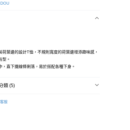
次付款
 DOU
付款
製荷葉邊的設計T恤，不規則寬度的荷葉邊增添趣味感，
有型。
中，直下擺線條俐落，易於搭配各種下身。
享後付
FTEE先享後付」】
類 (5)
先享後付是「在收到商品之後才付款」的支付方式。 讓您購物簡單
心！
：不需註冊會員、不需綁卡、不需儲值。
DOU DOU
上衣 トップス
：只要手機號碼，簡訊認證，即可結帳。
客服
DOU DOU
：先確認商品／服務後，再付款。
🌼 新品任3件85折
付款
上衣
短袖T恤
EE先享後付」結帳流程】
方式選擇「AFTEE先享後付」後，將跳轉至「AFTEE先享後
春夏新品
🕊️POU DOU DOU
頁面，進行簡訊認證並確認金額後，即可完成結帳。