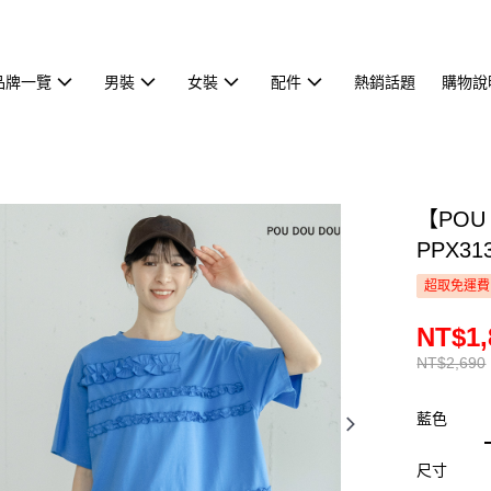
品牌一覽
男裝
女裝
配件
熱銷話題
購物說
【POU
PPX31
超取免運費
NT$1,
NT$2,690
藍色
尺寸