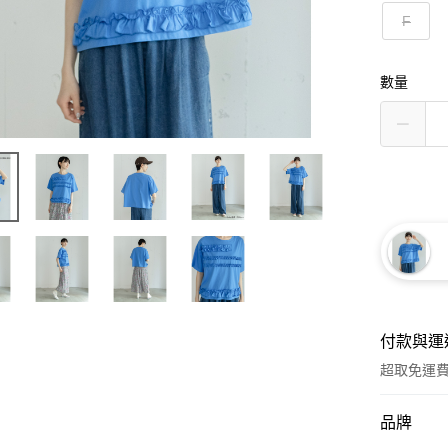
F
數量
付款與運
超取免運
付款方式
品牌