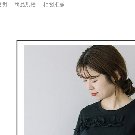
付款後全
２．訂單
說明
商品規格
相關推薦
🕊️ POU 
３．收到繳
免運費
／ATM／
※ 請注意
萊爾富取
絡購買商品
先享後付
免運費
※ 交易是
是否繳費成
付款後萊
付客戶支
免運費
【注意事
7-11取貨
１．透過由
交易，需
免運費
求債權轉
２．關於
付款後7-1
https://aft
免運費
３．未成
「AFTE
宅配
任。
４．使用「
免運費
即時審查
結果請求
離島宅配
５．嚴禁
免運費
形，恩沛
動。