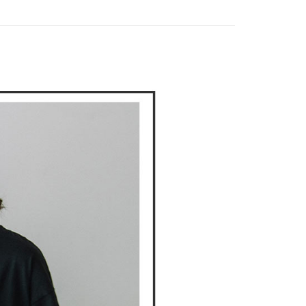
家取貨
成立數日內，您將收到繳費通知簡訊。
DOU DOU
🌿 春夏單品4折起
POU DOU DOU
費通知簡訊後14天內，點擊此簡訊中的連結，可透過四大超商
網路銀行／等多元方式進行付款，方視為交易完成。
：結帳手續完成當下不需立刻繳費，但若您需要取消訂單，請聯
貨付款
的店家。未經商家同意取消之訂單仍視為有效，需透過AFTEE
繳納相關費用。
否成功請以「AFTEE先享後付 」之結帳頁面顯示為準，若有關於
功／繳費後需取消欲退款等相關疑問，請聯繫「AFTEE先享後
爾富取貨
援中心」
https://netprotections.freshdesk.com/support/home
項】
付款
恩沛科技股份有限公司提供之「AFTEE先享後付」服務完成之
依本服務之必要範圍內提供個人資料，並將交易相關給付款項請
讓予恩沛科技股份有限公司。
個人資料處理事宜，請瀏覽以下網址：
1取貨
ee.tw/terms/#terms3
年的使用者請事先徵得法定代理人或監護人之同意方可使用
E先享後付」，若未經同意申辦者引起之損失，本公司不負相關責
AFTEE先享後付」時，將依據個別帳號之用戶狀況，依本公司
核予不同之上限額度；若仍有額度不足之情形，本公司將視審查
用戶進行身份認證。
一人註冊多個帳號或使用他人資訊註冊。若發現惡意使用之情
科技股份有限公司將有權停止該用戶之使用額度並採取法律行