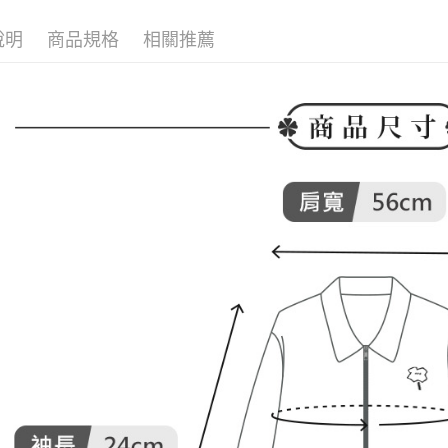
付款後全
２．訂單
🌸2026 
３．收到繳
免運費
說明
商品規格
相關推薦
🕊️ POU 
／ATM／
※ 請注意
萊爾富取
絡購買商品
先享後付
免運費
※ 交易是
是否繳費成
付款後萊
付客戶支
免運費
【注意事
7-11取貨
１．透過由
交易，需
免運費
求債權轉
２．關於
付款後7-1
https://aft
免運費
３．未成
「AFTE
宅配
任。
４．使用「
免運費
即時審查
結果請求
離島宅配
５．嚴禁
免運費
形，恩沛
動。