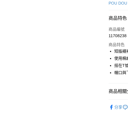
信用卡一
POU DOU
超商取貨
商品特色
LINE Pay
商品編號
Apple Pay
11708238
商品特色
街口支付
短版襯
悠遊付
使用棉
搭在T
AFTEE先
帽口與
相關說明
【關於「A
ATM付款
AFTEE
便利好安
商品相關分
１．簡單
２．便利
運送方式
🕊️ POU 
３．安心
分享
🕊️ POU 
全家取貨
【「AFT
免運費
１．於結帳
▶女裝
付」結帳