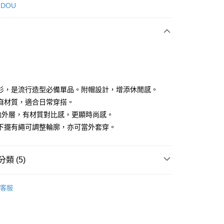
次付款
 DOU
付款
衫，是流行造型必備單品。附帽設計，增添休閒感。
麻材質，適合日常穿搭。
恤外層，有材質對比感，更顯時尚感。
享後付
下擺有繩可調整輪廓，亦可當外套穿。
FTEE先享後付」】
先享後付是「在收到商品之後才付款」的支付方式。 讓您購物簡單
心！
類 (5)
：不需註冊會員、不需綁卡、不需儲值。
：只要手機號碼，簡訊認證，即可結帳。
DOU DOU
外套 アウター
：先確認商品／服務後，再付款。
客服
DOU DOU
🌼 新品任3件85折
付款
EE先享後付」結帳流程】
方式選擇「AFTEE先享後付」後，將跳轉至「AFTEE先享後
外搭
外套
頁面，進行簡訊認證並確認金額後，即可完成結帳。