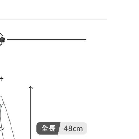
家取貨
成立數日內，您將收到繳費通知簡訊。
春夏新品
🕊️POU DOU DOU
費通知簡訊後14天內，點擊此簡訊中的連結，可透過四大超商
DOU DOU
🌿 春夏單品4折起
POU DOU DOU
網路銀行／等多元方式進行付款，方視為交易完成。
：結帳手續完成當下不需立刻繳費，但若您需要取消訂單，請聯
貨付款
的店家。未經商家同意取消之訂單仍視為有效，需透過AFTEE
繳納相關費用。
否成功請以「AFTEE先享後付 」之結帳頁面顯示為準，若有關於
功／繳費後需取消欲退款等相關疑問，請聯繫「AFTEE先享後
爾富取貨
援中心」
https://netprotections.freshdesk.com/support/home
項】
付款
恩沛科技股份有限公司提供之「AFTEE先享後付」服務完成之
依本服務之必要範圍內提供個人資料，並將交易相關給付款項請
讓予恩沛科技股份有限公司。
個人資料處理事宜，請瀏覽以下網址：
1取貨
ee.tw/terms/#terms3
年的使用者請事先徵得法定代理人或監護人之同意方可使用
E先享後付」，若未經同意申辦者引起之損失，本公司不負相關責
AFTEE先享後付」時，將依據個別帳號之用戶狀況，依本公司
核予不同之上限額度；若仍有額度不足之情形，本公司將視審查
用戶進行身份認證。
一人註冊多個帳號或使用他人資訊註冊。若發現惡意使用之情
科技股份有限公司將有權停止該用戶之使用額度並採取法律行