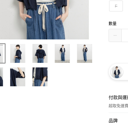
F
數量
付款與運
超取免運
付款方式
品牌