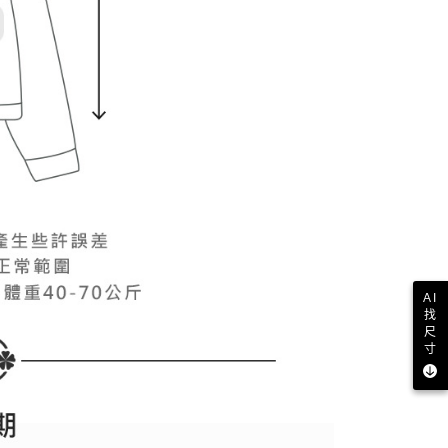
AI
找
尺
寸