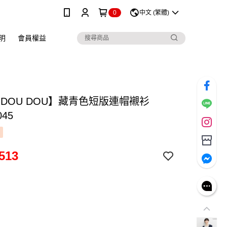
0
中文 (繁體)
明
會員權益
 DOU DOU】藏青色短版連帽襯衫
045
513