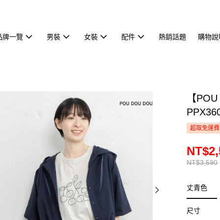
品牌一覽
男裝
女裝
配件
熱銷話題
購物說
【POU
PPX36
超取免運費
NT$2,
NT$3,590
丈青色
尺寸