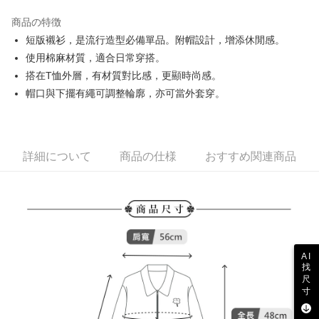
JKOPAY
商品の特徴
Easy Wallet
短版襯衫，是流行造型必備單品。附帽設計，增添休閒感。
AFTEE代金後払い
使用棉麻材質，適合日常穿搭。
説明
搭在T恤外層，有材質對比感，更顯時尚感。
一、 AFTEE代金後払いについて
帽口與下擺有繩可調整輪廓，亦可當外套穿。
ATM払い
1.お支払い方法でAFTEE代金後払いを選択すると、携帯電話認証ウィンド
ウが表示されます。
2.SMSで認証してお支払い手続を進めてください。
配送方法
3.注文するときのお支払いは不要です。商品はご指定の住所に配送されま
す。
全家取貨付款
詳細について
商品の仕様
おすすめ関連商品
4.ご注文が完了すると、携帯に支払い通知のSMSが届きます。アプリ会員
送料無料
の場合は、AFTEE アプリプッシュ通知が届きます。
5.商品受け取り時のお支払いは不要です。商品を確かめてから、SMSまた
付款後全家取貨
はアプリの通知に従って、4大コンビニ、またはATM/オンラインバンキン
グでお支払いください。
送料無料
代金納付期限は最短で 14 日以内ですので、ご注意ください。AFTEE アプ
萊爾富取貨付款
リをダウンロードして AFTEE 会員になるとお支払い期限を最長 45 日以内
AI
送料無料
まで延長できます。
找
尺
付款後萊爾富取貨
寸
お支払期限は、ショップが請求した期日と、AFTEEで延長できる日数をも
とに計算されます。AFTEEで注文すると、商品を受け取るまで支払い期限
送料無料
を延長できますが、商品を期限内に受け取れない場合があります（例：予