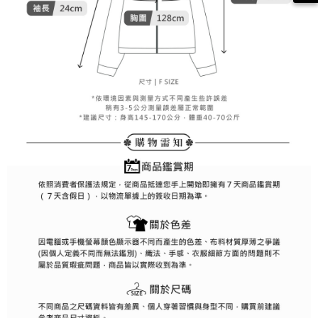
約商品や商品到着日が比較的遅い商品）。そのため、商品到着の有無に関
7-11取貨付款
わらず、AFTEEで指定された期限内にお支払いください。
送料無料
二、支払い限度額
付款後7-11取貨
1.初回 AFTEEを ご利用の際に、認証結果及び当社の審査の結果に基づ
き、限度額が設定されます。
送料無料
2.決済金額は最低NT$20です。
3.現在、台湾の会員のみご利用いただけます。
宅配
三、利用規約「AFTEE代金後払い」（以下当サービスという）はネットプ
送料無料
ロテクションズ（以下 AFTEE という）が提供し、AFTEEが代金を徴収し
ます。当サービスご利用の際に提供しなければならない個人情報（注文者
離島宅配
の氏名、電話番号、受取人の氏名、電話番号、受取人住所を含むがこれに
送料無料
限らない）は、AFTEEに渡され当サービスで必要な範囲内で利用されま
す。AFTEEの個人情報の収集、処理、利用について、詳細はAFTEE公式ホ
ームページの『個人情報の収集、処理及び利用に関する声明』をご参照く
ださい（
https://aftee.tw/privacypolicy/
）。
AFTEEの初回ご利用の際に、審査を通過すれば、最高額がNT$10,000にな
ります。支払い期限を過ぎた場合、その金額に基づいて年利20%の遅延滞
納金が加算されます。未成年の利用者は、事前に法定代理人または後見人
の同意を得ればAFTEEをご利用いただけます。
個人情報の処理、利用について疑問がある、または関連する法律の権利を