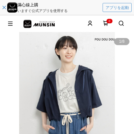
滿心線上購
アプリを起動
いますぐ公式アプリを使用する
0
1
/
8