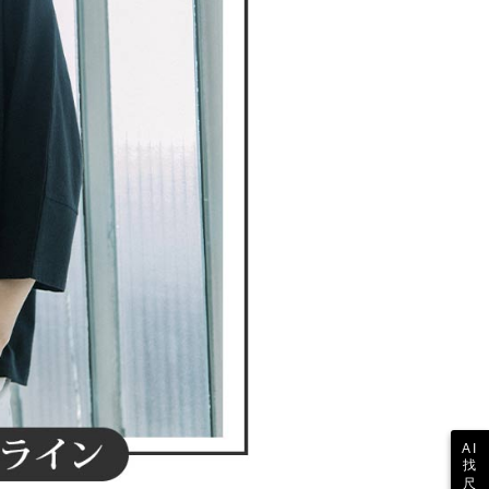
参照ください（
https://aftee.tw/privacypolicy/
）。
の初回ご利用の際に、審査を通過すれば、最高額がNT$10,000に
支払い期限を過ぎた場合、その金額に基づいて年利20%の遅
が加算されます。未成年の利用者は、事前に法定代理人または
意を得ればAFTEEをご利用いただけます。
の処理、利用について疑問がある、または関連する法律の権利
たい場合は、ネットプロテクションズ
rotections.co.jp
にご連絡ください。上記に示した個人情報
購入注文書とあわせてAFTEEにご提供いただく、または
にあなたの個人情報の収集、処理、利用を許可することににご同
けない場合は、当サービスを選択しないでください。
AI
找
尺