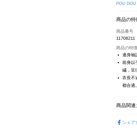
クレジット
POU DOU
コンビニ
商品の特
LINE Pay
商品番号
Apple Pay
11708211
JKOPAY
商品の特
連身袖
Easy Walle
前身以
繡，呈
AFTEE
説明
衣長不
一、 AF
都合適
ATM払い
1.お支払
ドウが表
2.SMS
商品関連
3.注文す
配送方法
す。
4.ご注文
🕊️ POU 
全家取貨
員の場合は
シェア
送料無料
🕊️ POU 
5.商品受
たはアプリ