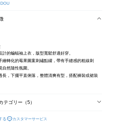
カード1回払い
 DOU
店頭代金引換
徴
徴
設計的蝙蝠袖上衣，版型寬鬆舒適好穿。
t
手繪轉化的莓果圖案刺繡點綴，帶有手縫感的粗線刺
現自然隨性氛圍。
代金後払い
過長，下擺平直俐落，整體清爽有型，搭配褲裝或裙裝
TEE代金後払いについて
。
い方法でAFTEE代金後払いを選択すると、携帯電話認証ウィン
示されます。
で認証してお支払い手続を進めてください。
カテゴリー（5）
るときのお支払いは不要です。商品はご指定の住所に配送されま
が完了すると、携帯に支払い通知のSMSが届きます。アプリ会
DOU DOU
上衣 トップス
付款
、AFTEE アプリプッシュ通知が届きます。
する
カスタマーサービス
DOU DOU
🌼 新品任3件85折
け取り時のお支払いは不要です。商品を確かめてから、SMSま
の通知に従って、4大コンビニ、またはATM/オンラインバンキ