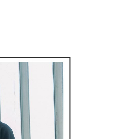
春夏新品
🕊️POU DOU DOU
家取貨
支払いください。
上衣
風格上衣
限は最短で 14 日以内ですので、ご注意ください。AFTEE ア
ンロードして AFTEE 会員になるとお支払い期限を最長 45 日
DOU DOU
🌿 春夏單品4折起
POU DOU DOU
貨付款
延長できます。
は、ショップが請求した期日と、AFTEEで延長できる日数を
爾富取貨
されます。AFTEEで注文すると、商品を受け取るまで支払い
長できますが、商品を期限内に受け取れない場合があります
約商品や商品到着日が比較的遅い商品）。そのため、商品到着
わらず、AFTEEで指定された期限内にお支払いください。
付款
い限度額
AFTEEを ご利用の際に、認証結果及び当社の審査の結果に基づ
額が設定されます。
1取貨
は最低NT$20です。
台湾の会員のみご利用いただけます。
約「AFTEE代金後払い」（以下当サービスという）はネット
ョンズ（以下 AFTEE という）が提供し、AFTEEが代金を徴収
当サービスご利用の際に提供しなければならない個人情報（注
名、電話番号、受取人の氏名、電話番号、受取人住所を含むが
ない）は、AFTEEに渡され当サービスで必要な範囲内で利用
AFTEEの個人情報の収集、処理、利用について、詳細は
公式ホームページの『個人情報の収集、処理及び利用に関する声