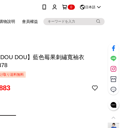
0
日本語
購物說明
會員權益
 DOU DOU】藍色莓果刺繡寬袖衣
378
け取り送料無料
883