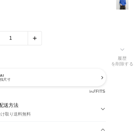
履歴
を削除する
AI
找尺寸
配送方法
受け取り送料無料
方法