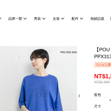
品牌一覽
男裝
女裝
配件
熱銷話題
【POU
PPX31
コンビニ受
NT$1,
NT$2,690
藍色
尺寸