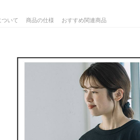
🌸2026 
付款後全
ングでお
送料無料
▶女裝
代金納付期
プリをダウ
について
商品の仕様
おすすめ関連商品
🕊️ POU 
萊爾富取
以内まで
送料無料
お支払期限
付款後萊
もとに計算
期限を延
送料無料
（例：予
の有無に関
7-11取貨
二、支払
送料無料
1.初回 
き、限度
付款後7-1
2.決済金額
送料無料
3.現在、
宅配
三、利用規
プロテクシ
送料無料
します。
文者の氏
離島宅配
これに限ら
送料無料
されます。
AFTEE