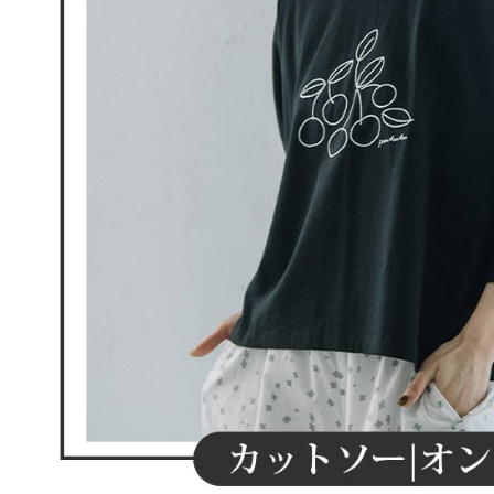
明』をご
AFTEE
なります。
延滞納金
後見人の同
個人情報
を行使し
cs_tw@netp
を、必要な
AFTEE
意いただ